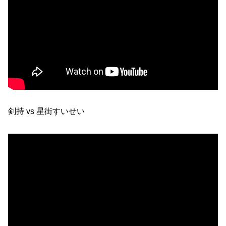
剣持 vs 星街すいせい