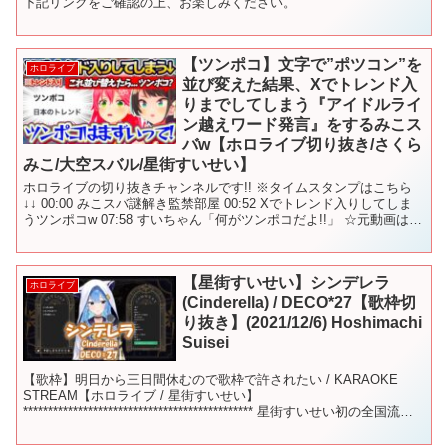
下記リンクをご確認の上、お楽しみください。
【ツンポコ】文字で”ポツコン”を
ホロライブ
並び変えた結果、Xでトレンド入
りまでしてしまう『アイドルライ
ン越えワード発言』をするみこス
バw【ホロライブ切り抜き/さくら
みこ/大空スバル/星街すいせい】
ホロライブの切り抜きチャンネルです!! ※タイムスタンプはこちら
↓↓ 00:00 みこスバ謎解き監禁部屋 00:52 Xでトレンド入りしてしま
うツンポコw 07:58 すいちゃん「何がツンポコだよ!!」 ☆元動画はこ
ちら↓↓ 【みこスバ】🔥...
【星街すいせい】シンデレラ
ホロライブ
(Cinderella) / DECO*27【歌枠切
り抜き】(2021/12/6) Hoshimachi
Suisei
【歌枠】明日から三日間休むので歌枠で許されたい / KARAOKE
STREAM【ホロライブ / 星街すいせい】
********************************************** 星街すいせい初の全国流通
フルアル...