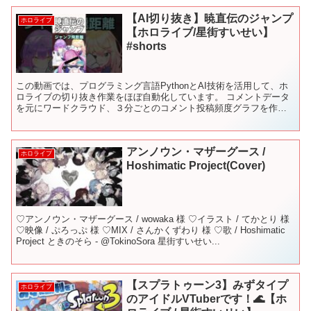
【AI切り抜き】暁直伝のジャンプ
ホロライブ
【ホロライブ/星街すいせい】
#shorts
この動画では、プログラミング言語PythonとAI技術を活用して、ホ
ロライブの切り抜き作業をほぼ自動化しています。 コメントデータ
を元にワードクラウド、３分ごとのコメント投稿頻度グラフを作成
しています。 ☟配信もと 【APEX】ダスピでわち...
アンノウン・マザーグース /
ホロライブ
Hoshimatic Project(Cover)
♡アンノウン・マザーグース / wowaka 様 ♡イラスト / てかとり 様
♡映像 / ぷろっぷ 様 ♡MIX / さんかくずわり 様 ♡歌 / Hoshimatic
Project ときのそら - @TokinoSora 星街すいせい...
【スプラトゥーン3】みずタイプ
ホロライブ
のアイドルVTuberです！🌊【ホ