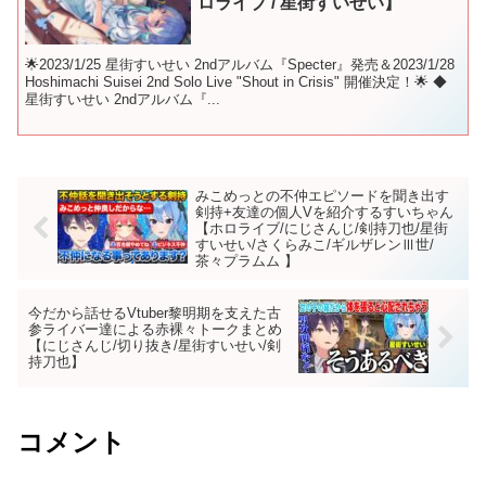
ロライブ / 星街すいせい】
🌟2023/1/25 星街すいせい 2ndアルバム『Specter』発売＆2023/1/28
Hoshimachi Suisei 2nd Solo Live "Shout in Crisis" 開催決定！🌟 ◆
星街すいせい 2ndアルバム『...
みこめっとの不仲エピソードを聞き出す
剣持+友達の個人Vを紹介するすいちゃん
【ホロライブ/にじさんじ/剣持刀也/星街
すいせい/さくらみこ/ギルザレンⅢ世/
茶々プラムム 】
今だから話せるVtuber黎明期を支えた古
参ライバー達による赤裸々トークまとめ
【にじさんじ/切り抜き/星街すいせい/剣
持刀也】
コメント