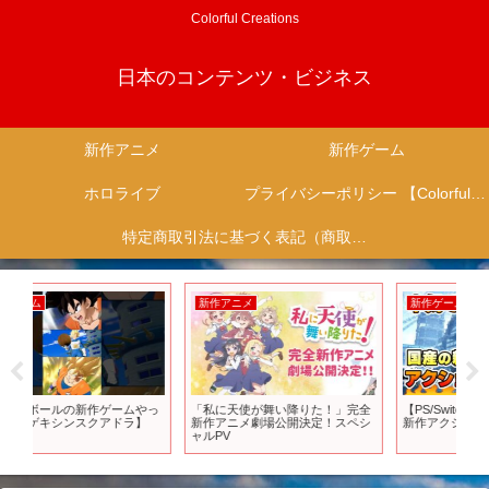
Colorful Creations
日本のコンテンツ・ビジネス
新作アニメ
新作ゲーム
ホロライブ
プライバシーポリシー 【Colorful Creation】
特定商取引法に基づく表記（商取引に関する開示）
新作ゲーム
新作アニメ
新
全
【PS/Switch】本気で熱い！国産の
【ばぁうくん新作アニメ】意味が
ド
シ
新作アクションゲーム15選！
わかると怖い話／目撃者／
する
#KnightA #ばぁうくん #アニメ