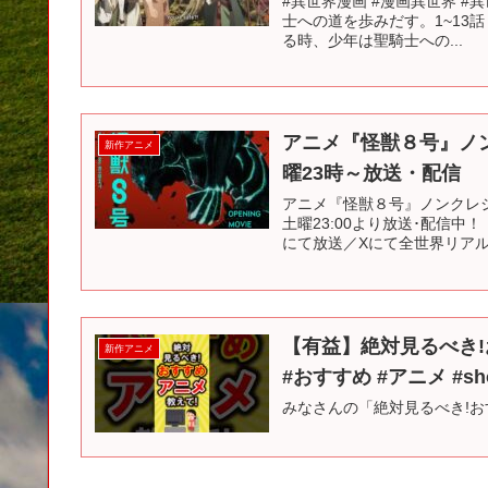
#異世界漫画 #漫画異世界 
士への道を歩みだす。1~13話 | A
る時、少年は聖騎士への...
アニメ『怪獣８号』ノンク
新作アニメ
曜23時～放送・配信
アニメ『怪獣８号』ノンクレジッ
土曜23:00より放送･配信中！
にて放送／Xにて全世界リアルタ
【有益】絶対見るべき!
新作アニメ
#おすすめ #アニメ #sho
みなさんの「絶対見るべき!