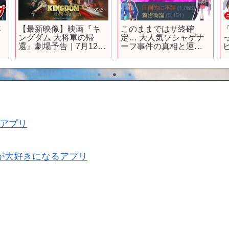
年
【最新映像】映画『キ
このままではサ終確
ングダム 大将軍の帰
定… 大人気ソシャゲナ
還』劇場予告｜7月12日
ーフ事件の真相と運営
（金）公開
の本音を解説 ヘブンバ
ス
ーンズレッドが圧倒的
等
不評でやばい…【ソシ
の
ャゲ・アプリゲーム】
泳
【サービス終了】【ヘ
ブバン】【スマホ
RPG】
アプリ
が大好きになるアプリ