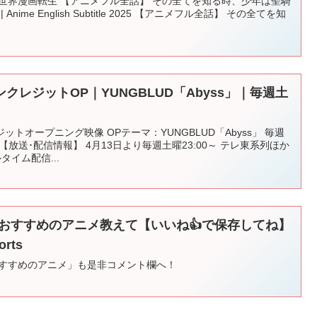
#異世界漫画転生 【アニメフル全話】 その全てを知る時、少年は聖騎
nime English Subtitle 2025 【アニメフル全話】 その全てを知
レジットOP｜YUNGBLUD「Abyss」｜毎週土
トオープニング映像 OPテーマ：YUNGBLUD「Abyss」 毎週
 【放送･配信情報】 4月13日より毎週土曜23:00～ テレ東系列ほか
イム配信...
おすすめのアニメ教えて【いいね👍で保存してね】
rts
おすすめのアニメ」も是非コメント欄へ！