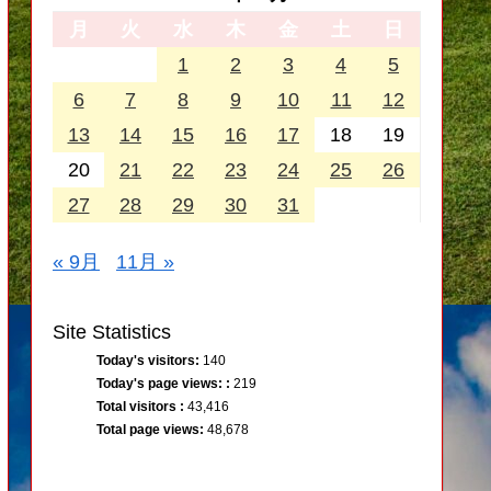
月
火
水
木
金
土
日
1
2
3
4
5
6
7
8
9
10
11
12
13
14
15
16
17
18
19
20
21
22
23
24
25
26
27
28
29
30
31
« 9月
11月 »
Site Statistics
Today's visitors:
140
Today's page views: :
219
Total visitors :
43,416
Total page views:
48,678