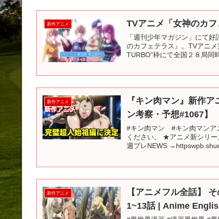
TVアニメ「女神のカフェテ
新作アニメ
「週刊少年マガジン」にて好
のカフェテラス』。TVアニメ第2
TURBO”枠にて全国２８局同時
『キン肉マン』新作ア
新作アニメ
ン考察・予想#1067】
#キン肉マン #キン肉マン
ください。 ★アニメ新シリー
週プレNEWS →httpswpb.shueis
【アニメフル全話】 
新作アニメ
1~13話 | Anime Englis