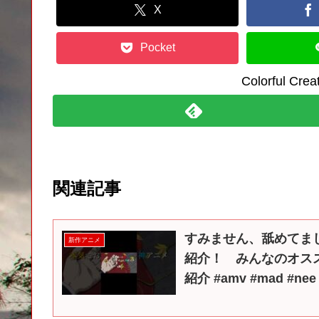
X
Pocket
Colorful C
関連記事
すみません、舐めてま
新作アニメ
紹介！ みんなのオスス
紹介 #amv #mad #n