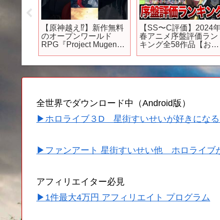
ンライ
【原神越え⁉】新作無料
【SS〜C評価】2024
像が公
のオープンワールド
春アニメ序盤評価ラン
イジク
RPG『Project Mugen』
キング全58作品【おす
報から
が凄すぎるwww #原神 #
すめアニメ】【響け！
ゲーム
プロジェクトムゲン #新
ユーフォニアム3期/転
作ゲーム #アイドル
ラ3期/魔法科高校の劣
#yoasobi #まがれつ
生3期/無職転生2期/こ
すば3期/夜のクラゲは
げない】
全世界でダウンロード中（Android版）
▶ホロライブ３D 星街すいせいが好きになる
▶ファンアート 星街すいせい他 ホロライブ
アフィリエイター必見
▶1件最大4万円 アフィリエイト プログラム