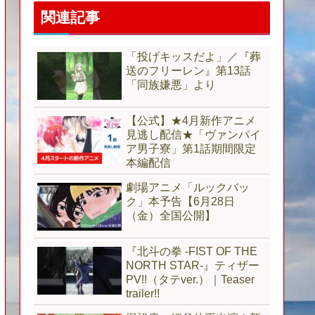
関連記事
「投げキッスだよ」／『葬
送のフリーレン』第13話
「同族嫌悪」より
【公式】★4月新作アニメ
見逃し配信★「ヴァンパイ
ア男子寮」第1話期間限定
本編配信
劇場アニメ「ルックバッ
ク」本予告【6月28日
（金）全国公開】
『北斗の拳 -FIST OF THE
NORTH STAR-』ティザー
PV!!（タテver.）｜Teaser
trailer!!