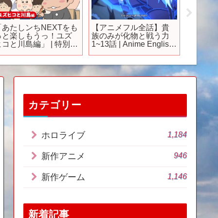
「あたしンちNEXTをも
【アニメフル全話】貴
完全新作P
っと楽しもうっ！ユズ
族のみが化物と戦う力
NARUTO” 
ヒコと川島編」 | 特別映
1~13話 | Anime English
『NARU
像 | あたしンち
Subtitle 2025
周年記念 studioぴ
【公式】I
REMAk
カテゴリー
1,184
ホロライブ
946
新作アニメ
1,146
新作ゲーム
新着記事