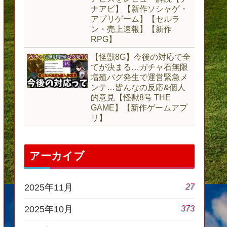
ナアビ】【新作ソシャゲ・
アプリゲーム】【セルラ
ン・売上速報】【新作
RPG】
【怪獣8G】今後の対応で全
てが決まる…ガチャ石無限
増殖バグ発生で運営緊急メ
ンテ…皆んなの反応&個人
的意見【怪獣8号 THE
GAME】【新作ゲームアプ
リ】
アーカイブ
27
2025年11月
373
2025年10月