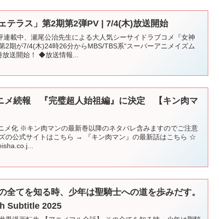
ラス」第2期第2弾PV | 7/4(木)放送開始
評連載中、瀬尾公治先生による大人気シーサイドラブコメ『女神
期が7/4(木)24時26分からMBS/TBS系“スーパーアニメイズム
放送開始！ ◆放送情報...
ニメ続報 『完璧超人始祖編』に決定 【キン肉マ
アニメ化 ※キン肉マンの最新巻以降のネタバレ含みますのでご注意
ズの公式サイトはこちら → 『キン肉マン』の最新話はこちら ☆
ha.co.j...
その全てを知る時、少年は聖騎士への道を歩みだす。
h Subtitle 2025