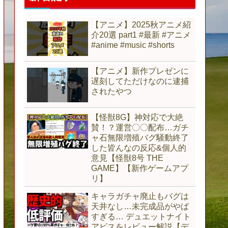
【アニメ】2025秋アニメ紹
介20選 part1 #最新 #アニメ
#anime #music #shorts
【アニメ】新作プレゼンに
遅刻してただけなのに逮捕
されたやつ
【怪獣8G】神対応で大絶
賛！？運営〇〇配布…ガチ
ャ石無限増殖バグ騒動終了
した皆んなの反応&個人的
意見【怪獣8号 THE
GAME】【新作ゲームアプ
リ】
キャラガチャ廃止もバグは
天井なし…未完成品がやば
すぎる… デュエットナイト
アビスをレビュー解説【デ