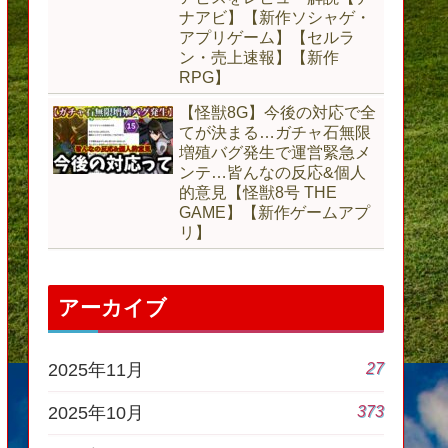
ナアビ】【新作ソシャゲ・
アプリゲーム】【セルラ
ン・売上速報】【新作
RPG】
【怪獣8G】今後の対応で全
てが決まる…ガチャ石無限
増殖バグ発生で運営緊急メ
ンテ…皆んなの反応&個人
的意見【怪獣8号 THE
GAME】【新作ゲームアプ
リ】
アーカイブ
27
2025年11月
373
2025年10月