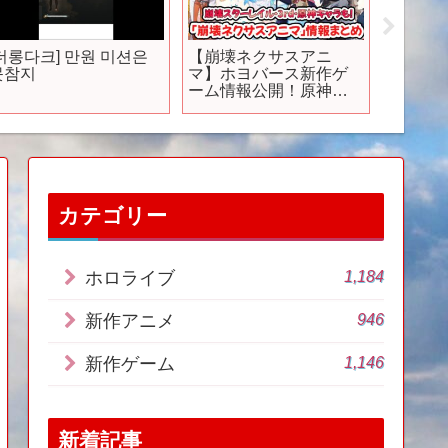
[더롱다크] 만원 미션은
【崩壊ネクサスアニ
【スイ
못참지
マ】ホヨバース新作ゲ
ム】２
ーム情報公開！原神、
発売ゲ
スタレ、3rdで見覚えあ
るキャラ登場！リリー
スは来年6～7月頃か？#
崩壊ネクサスアニマ #ネ
クサスアニマ #ネクサス
リンク・テスト
カテゴリー
1,184
ホロライブ
946
新作アニメ
1,146
新作ゲーム
新着記事