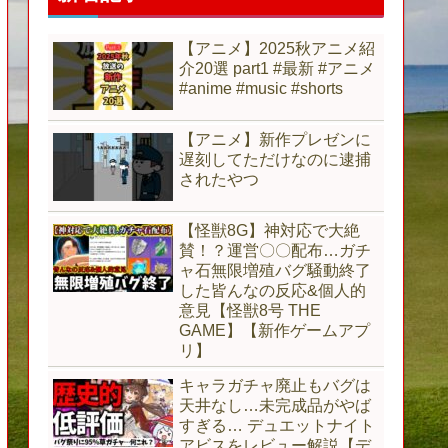
【アニメ】2025秋アニメ紹
介20選 part1 #最新 #アニメ
#anime #music #shorts
【アニメ】新作プレゼンに
遅刻してただけなのに逮捕
されたやつ
【怪獣8G】神対応で大絶
賛！？運営〇〇配布…ガチ
ャ石無限増殖バグ騒動終了
した皆んなの反応&個人的
意見【怪獣8号 THE
GAME】【新作ゲームアプ
リ】
キャラガチャ廃止もバグは
天井なし…未完成品がやば
すぎる… デュエットナイト
アビスをレビュー解説【デ