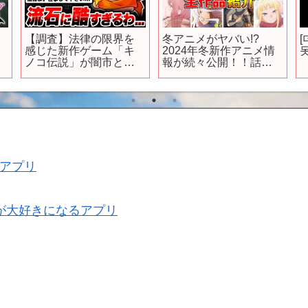
イ
【調査】法律の限界を
冬アニメがヤバい!?
感じた新作ゲーム「キ
2024年冬新作アニメ情
ノコ伝説」が闇市と化
報が続々公開！！話題
していた件について…
作から期待作まで次期
W【キノコ伝説】【クソ
アニメを総チェック！
ゲー】【広告のゲー
ム】
アプリ
が大好きになるアプリ