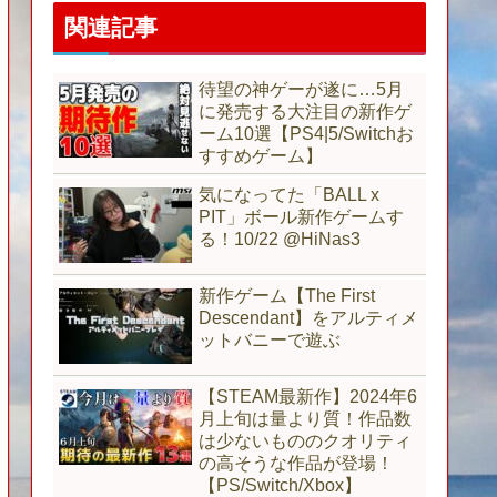
関連記事
待望の神ゲーが遂に…5月
に発売する大注目の新作ゲ
ーム10選【PS4|5/Switchお
すすめゲーム】
気になってた「BALL x
PIT」ボール新作ゲームす
る！10/22 @HiNas3
新作ゲーム【The First
Descendant】をアルティメ
ットバニーで遊ぶ
【STEAM最新作】2024年6
月上旬は量より質！作品数
は少ないもののクオリティ
の高そうな作品が登場！
【PS/Switch/Xbox】