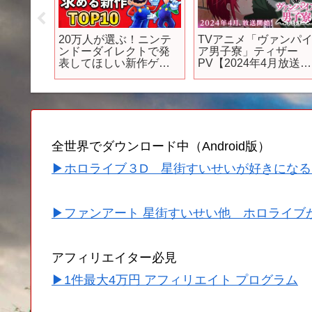
否で絶
20万人が選ぶ！ニンテ
TVアニメ「ヴァンパ
…8月発
ンドーダイレクトで発
ア男子寮」ティザー
待新作
表してほしい新作ゲー
PV【2024年4月放送開
！超絶グ
ムTOP10
始！】
空・ア
ズで荒
スターウ
ち…い
法者だよ
全世界でダウンロード中（Android版）
▶ホロライブ３D 星街すいせいが好きになる
▶ファンアート 星街すいせい他 ホロライブ
アフィリエイター必見
▶1件最大4万円 アフィリエイト プログラム