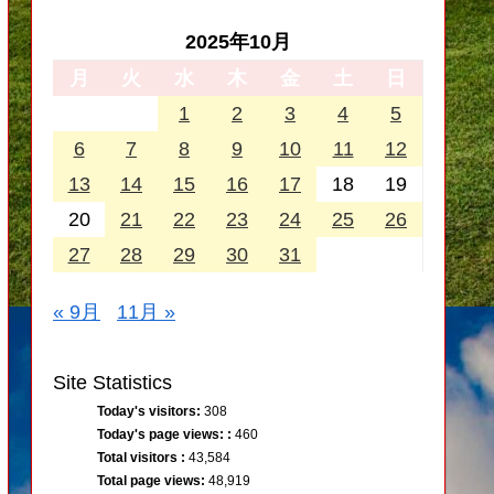
2025年10月
月
火
水
木
金
土
日
1
2
3
4
5
6
7
8
9
10
11
12
13
14
15
16
17
18
19
20
21
22
23
24
25
26
27
28
29
30
31
« 9月
11月 »
Site Statistics
Today's visitors:
308
Today's page views: :
460
Total visitors :
43,584
Total page views:
48,919