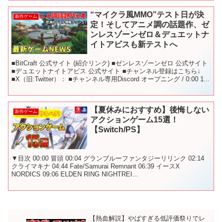
“マイクラ風MMO”テスト日が決
新作ゲーム
定！そしてアニメ調の話題作、ゼ
ンレスゾーンゼロ＆デュエットナ
イトアビスも新テストへ
■BitCraft 公式サイト (紹介リンク) ■ゼンレスゾーンゼロ 公式サイト
■デュエットナイトアビス 公式サイト ■チャンネル登録はこちら↓
■X（旧:Twitter）： ■チャンネル専用Discord オープニング / 0:00 1...
【夏休みにおすすめ】後悔しない
新作ゲーム
アクションゲーム15選！
【Switch/PS】
▼目次 00:00 冒頭 00:04 グランブルーファンタジーリリンク 02:14
クライマキナ 04:44 Fate/Samurai Remnant 06:39 イースX
NORDICS 09:06 ELDEN RING NIGHTREI...
【熱血解説】やばすぎる低評価祭りでレ