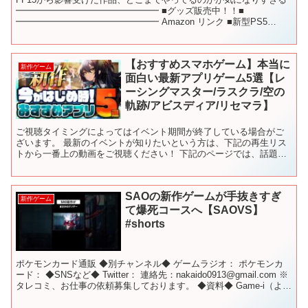
━━━━━━━━━━━━━━━━ ■グッズ販売中！！■
━━━━━━━━━━━━━━━━ Amazon リンク ■新型PS5
■PS5本体 ■Nintendo switch本...
【おすすめスマホゲーム】本当に
新作ゲーム
面白い最新アプリゲーム5選【レ
ーシングマスター/ラスクラ/空の
軌跡/アビスディア/リセマラ】
ご視聴タイミングによってはイベント期間が終了している場合がご
ざいます。 最新のイベントが知りたいという方は、下記の再生リス
トから一番上の動画をご視聴ください！ 下記のページでは、話題の
新作アプリや定番の人気アプリを紹介しています！ ✅チャプ...
SAOの新作ゲームが手抜きすぎ
新作ゲーム
て爆死コースへ【SAOVS】
#shorts
ポケモンカード通販 ◆別チャンネル◆ ゲームラジオ： ポケモンカ
ード： ◆SNSなど◆ Twitter：​ 連絡先：nakaido0913@gmail.com ※
タレコミ、お仕事の依頼募集しております。 ◆資料◆ Game-i（よく
引用して...