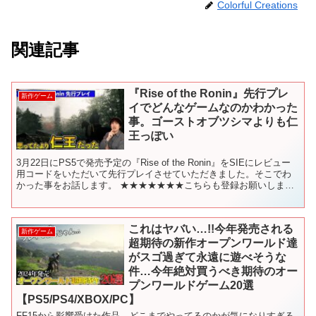
Colorful Creations
関連記事
『Rise of the Ronin』先行プレ
新作ゲーム
イでどんなゲームなのかわかった
事。ゴーストオブツシマよりも仁
王っぽい
3月22日にPS5で発売予定の『Rise of the Ronin』をSIEにレビュー
用コードをいただいて先行プレイさせていただきました。そこでわ
かった事をお話します。 ★★★★★★★こちらも登録お願いします
★★★★★★★ ゲーム実況チャン...
これはヤバい…!!今年発売される
新作ゲーム
超期待の新作オープンワールド達
がスゴ過ぎて永遠に遊べそうな
件…今年絶対買うべき期待のオー
プンワールドゲーム20選
【PS5/PS4/XBOX/PC】
FF15から影響受けた作品、どこまでやってるのかが気になりすぎる