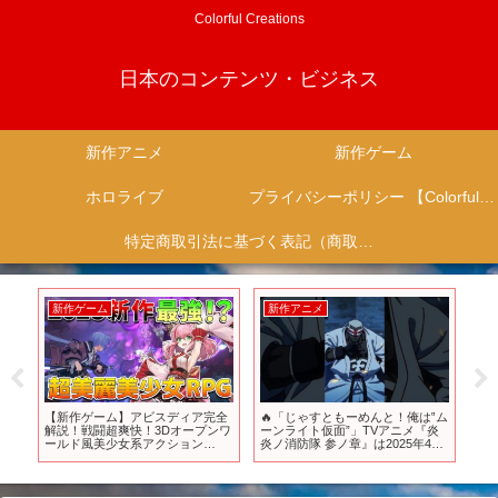
Colorful Creations
日本のコンテンツ・ビジネス
新作アニメ
新作ゲーム
ホロライブ
プライバシーポリシー 【Colorful Creation】
特定商取引法に基づく表記（商取引に関する開示）
新作ゲーム
新作アニメ
新
5年
【新作ゲーム】アビスディア完全
🔥「じゃすともーめんと！俺は‟ム
バ
ーム
解説！戦闘超爽快！3Dオープンワ
ーンライト仮面”」TVアニメ『炎
作
っく
ールド⾵美少女系アクション
炎ノ消防隊 参ノ章』は2025年4月
【G
RPG！
から放送＆配信中💥 #炎炎ノ消防
隊 #FireForce #アニメ #anime
#shorts