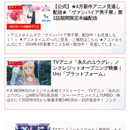
【公式】★4月新作アニメ見逃し
新作アニメ
配信★「ヴァンパイア男子寮」第
1話期間限定本編配信
＜アニメタイムズで「ヴァンパイア男子寮」配信中！お見逃しな
く！＞ ▼アニメタイムズへのご意見・ご感想はこちら ★アニメタイ
ムズにて、2024年4月新番アニメを続々配信中！ 見逃してしまった
作品を無料でチェックして好きなアニメをみつけよう。 ...
TVアニメ「永久のユウグレ」ノ
新作アニメ
ンクレジットオープニング映像｜
Uru「プラットフォーム」
P.A.WORKSのオリジナル本格ラブストーリー、TVアニメ『永久の
ユウグレ』はMBS/TBS系28局「スーパーアニメイズムTURBO」枠
ほかにて2025年9月から毎週木曜24時26分～好評放送中！ ノンクレ
ジットオープニング映像を公開！！...
TVアニメ『ハイスクール！奇面組』イメ