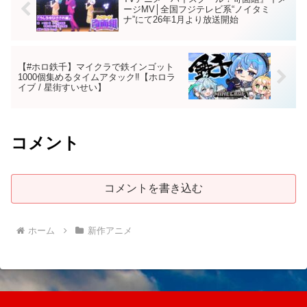
ージMV│全国フジテレビ系“ノイタミ
ナ”にて26年1月より放送開始
【#ホロ鉄千】マイクラで鉄インゴット
1000個集めるタイムアタック‼【ホロラ
イブ / 星街すいせい】
コメント
コメントを書き込む
ホーム
新作アニメ