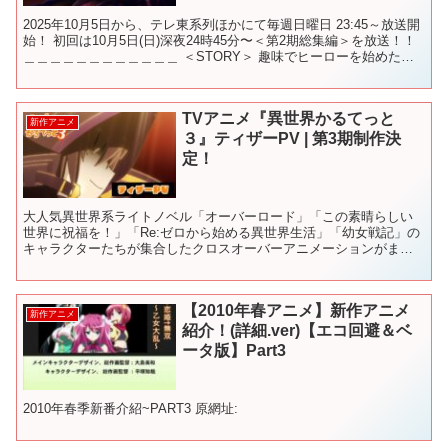
2025年10月5日から、テレ東系列ほかにて毎週日曜日 23:45～放送開
始！ 初回は10月5日(日)深夜24時45分〜＜第2期総集編＞を放送！！
＿＿＿＿＿＿＿＿＿＿＿＿ ＜STORY＞ 趣味でヒーローを始めた
男、サイタマ。 3年間の特訓...
TVアニメ『異世界かるてっと
新作アニメ
３』ティザーPV | 第3期制作決
定！
大人気異世界系ライトノベル「オーバーロード」「この素晴らしい
世界に祝福を！」「Re:ゼロから始める異世界生活」「幼女戦記」の
キャラクターたちが集合したクロスオーバーアニメーションがまさ
かの続編決定！第2期から参加した「盾の勇者の成り上がり」...
【2010年春アニメ】新作アニメ
新作アニメ
紹介！(詳細.ver)【エコ回避＆ベ
ータ版】Part3
2010年春季新番介紹~PART3 原網址: