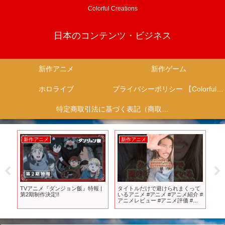
Colorful Creations
日本のコンテンツ・ビジネス
新作アニメ
新作ゲーム
ホロライブ
プライバシーポリシー 【Colorful Creation】
特定商取引法に基づく表記（商取引に関する開示）
新作アニメ
新作アニメ
新
TVアニメ『ダンジョン飯』特報 |
タイトルだけで避けられまくって
【2
第2期制作決定!!
いるアニメ #アニメ #アニメ紹介 #
ゲ
e
アニメレビュー #アニメ評価 #新
TOP
作アニメ #推薦アニメ #オタク #フ
ィギュア #アニソン #short
#shorts #社長