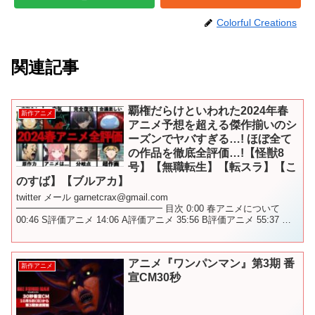
Colorful Creations
関連記事
覇権だらけといわれた2024年春
新作アニメ
アニメ予想を超える傑作揃いのシ
ーズンでヤバすぎる…! ほぼ全て
の作品を徹底全評価…!【怪獣8
号】【無職転生】【転スラ】【こ
のすば】【ブルアカ】
twitter メール garnetcrax@gmail.com
━━━━━━━━━━━━━━━━ 目次 0:00 春アニメについて
00:46 S評価アニメ 14:06 A評価アニメ 35:56 B評価アニメ 55:37 ワ
ースト評価アニ...
アニメ『ワンパンマン』第3期 番
新作アニメ
宣CM30秒