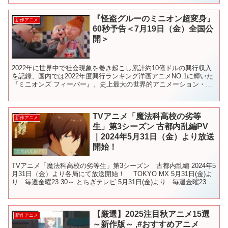
『怪盗グルーのミニオン超変身』
新作アニメ
60秒予告＜7月19日（金）全国公
開＞
2022年に世界中で社会現象を巻き起こし累計約10億ドルの興行収入
を記録、国内では2022年度興行ランキング洋画アニメNO.1に輝いた
『ミニオンズ フィーバー』。史上最大の世界的アニメーション・シ
リーズが今年の夏、『怪盗グルー』シリーズとし...
TVアニメ「魔法科高校の劣等
新作アニメ
生」第3シーズン 古都内乱編PV
｜2024年5月31日（金）より放送
開始！
TVアニメ「魔法科高校の劣等生」第3シーズン 古都内乱編 2024年5
月31日（金）より各局にて放送開始！ TOKYO MX 5月31日(金)よ
り 毎週金曜23:30～ とちぎテレビ 5月31日(金)より 毎週金曜23:30
～ 群馬テレビ...
【厳選】2025注目秋アニメ15選
新作アニメ
～新作版～ ,#おすすめアニメ