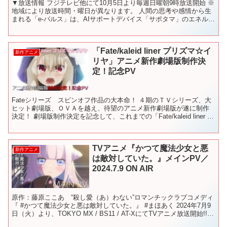
▼放送情報 フジテレビ他にて10月5日より毎週日曜朝9時放送開始 ※
地域により放送時間・曜日が異なります。 人間の思考や感情から生
まれる「e-パルス」は、AIサポートデバイス「サポタマ」のエネルギ
ー源として活用されていた。目覚ましい発展を遂...
「Fate/kaleid liner プリズマ☆イ
新作アニメ
リヤ」アニメ新作劇場版制作決
定！記念PV
Fateシリーズ スピンオフ作品の大本命！ ４期のＴＶシリーズ、大
ヒット劇場版、ＯＶＡを越え、待望のアニメ新作劇場版が遂に制作
決定！ 劇場版制作決定を記念して、これまでの「Fate/kaleid liner プ
リズマ☆イリヤ」を振り返る記念...
TVアニメ『かつて魔法少女と悪
新作アニメ
は敵対していた。』メインPV／
2024.7.9 ON AIR
原作：藤原ここあ “殺し愛（あ）わない”ロマンチックラブコメディ
『 #かつて魔法少女と悪は敵対していた。』 #まほあく 2024年7月9
日（火）より、TOKYO MX / BS11 / AT-XにてTVアニメ放送開始!!
☆公式サイト ☆...