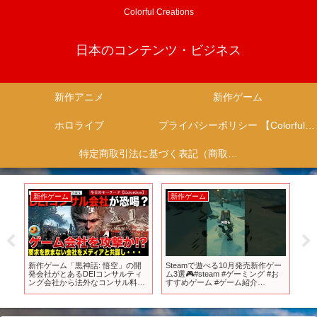
Colorful Creations
日本のコンテンツ・ビジネス
新作アニメ
新作ゲーム
ホロライブ
プライバシーポリシー 【Colorful Creation】
特定商取引法に基づく表記（商取引に関する開示）
新作ゲーム
新作ゲーム
新
ール
新作ゲーム「黒神話: 悟空」の開
Steamで遊べる10月発売新作ゲー
【P
発会社がとあるDEIコンサルティ
ム3選🎮#steam #ゲーミング #お
の
ング会社から法外なコンサル料で
すすめゲーム #ゲーム紹介
指導させろと要求！これを断ると
#mdlmake #shorts #ゲーム実況
メディアぐるみで攻撃されている
という・・IGNの記事にも注目！