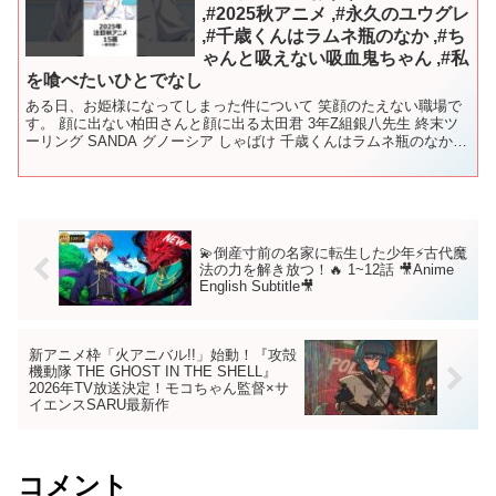
,#2025秋アニメ ,#永久のユウグレ
,#千歳くんはラムネ瓶のなか ,#ち
ゃんと吸えない吸血鬼ちゃん ,#私
を喰べたいひとでなし
ある日、お姫様になってしまった件について 笑顔のたえない職場で
す。 顔に出ない柏田さんと顔に出る太田君 3年Z組銀八先生 終末ツ
ーリング SANDA グノーシア しゃばけ 千歳くんはラムネ瓶のなか
ちゃんと吸えない吸血鬼ちゃん 野原ひろし ...
💫倒産寸前の名家に転生した少年⚡古代魔
法の力を解き放つ！🔥 1~12話 🎥Anime
English Subtitle🎥
新アニメ枠「火アニバル!!」始動！『攻殻
機動隊 THE GHOST IN THE SHELL』
2026年TV放送決定！モコちゃん監督×サ
イエンスSARU最新作
コメント