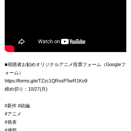
■視聴者お勧めオリジナルアニメ投票フォーム（Googleフ
ォーム）
https://forms.gle/TZzc1QRoxP5wR1Ko9
締め切り：10/27(月)
#新作 #続編
#アニメ
#発表
#感想