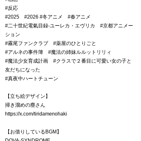
#反応
#2025 #2026 #冬アニメ #春アニメ
#二十世紀電氣目録-ユーレカ・エヴリカ #京都アニメー
ション
#霧尾ファンクラブ #薬屋のひとりごと
#アルネの事件簿 #魔法の姉妹ルルットリリィ
#魔法少女育成計画 #クラスで２番目に可愛い女の子と
友だちになった
#真夜中ハートチューン
【立ち絵デザイン】
掃き溜めの塵さん
https://x.com/tiridamenohaki
【お借りしているBGM】
DOVA-SYNDROME