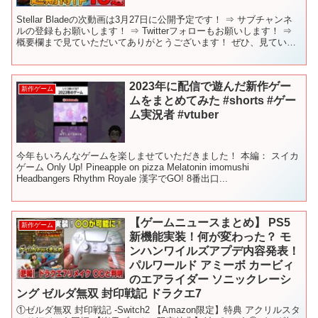
Stellar Bladeの次動画は3月27日に公開予定です！ ⇒ サブチャンネ
ルの登録もお願いします！ ⇒ Twitterフォローもお願いします！ ⇒
概要欄まで見ていただいてありがとうございます！ ぜひ、見ていた
方はコメントの際に「🐧」...
2023年に配信で遊んだ新作ゲー
新作ゲーム
ムをまとめてみた #shorts #ゲー
ム実況者 #vtuber
今年もいろんなゲームを楽しませていただきました！ 本編： スイカ
ゲーム Only Up! Pineapple on pizza Melatonin imomushi
Headbangers Rhythm Royale 漢字でGO! 8番出口...
【ゲームニュースまとめ】 PS5
新作ゲーム
新機能実装！何が変わった？ モ
ンハンワイルズアプデ内容発表！
パルワールド アミーボ カービィ
のエアライダー ソニックレーシ
ング ゼルダ無双 封印戦記 ドラクエ7
①ゼルダ無双 封印戦記 -Switch2 【Amazon限定】特典 アクリルスタ