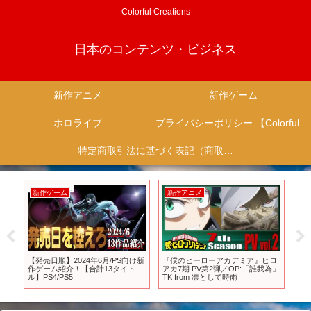
Colorful Creations
日本のコンテンツ・ビジネス
新作アニメ
新作ゲーム
ホロライブ
プライバシーポリシー 【Colorful Creation】
特定商取引法に基づく表記（商取引に関する開示）
新作ゲーム
新作アニメ
新
ト
【発売日順】2024年6月/PS向け新
『僕のヒーローアカデミア』ヒロ
20
協力
作ゲーム紹介！【合計13タイト
アカ7期 PV第2弾／OP:「誰我為」
な
ーグ
ル】PS4/PS5
TK from 凛として時雨
クシ
【PS