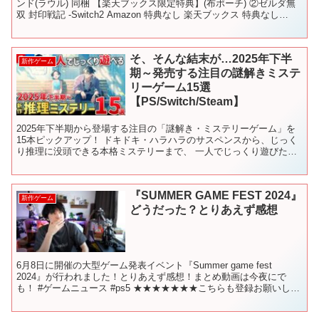
ンド(ラウル) 同梱 【楽天ブックス限定特典】(布ポーチ) ②ゼルダ無
双 封印戦記 -Switch2 Amazon 特典なし 楽天ブックス 特典なし
③amii...
そ、そんな結末が…2025年下半
新作ゲーム
期～発売する注目の謎解きミステ
リーゲーム15選
【PS/Switch/Steam】
2025年下半期から登場する注目の「謎解き・ミステリーゲーム」を
15本ピックアップ！ ドキドキ・ハラハラのサスペンスから、じっく
り推理に没頭できる本格ミステリーまで、 一人でじっくり遊びたい
方におすすめのラインナップになっています。 ━━━...
『SUMMER GAME FEST 2024』
新作ゲーム
どうだった？とりあえず感想
6月8日に開催の大型ゲーム発表イベント『Summer game fest
2024』が行われました！とりあえず感想！まとめ動画は今夜にで
も！ #ゲームニュース #ps5 ★★★★★★★こちらも登録お願いしま
す★★★★★★★ ゲーム実況チャン...