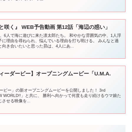
と咲く』 WEB予告動画 第12話「海辺の惑い」
み、6人で海に遊びに来た凛太郎たち。 和やかな雰囲気の中、1人浮
子に理由を尋ねられ、悩んでいる理由を打ち明ける。 みんなと過
向き合いたいと思った昴は、4人にあ...
ィーダービー】オープニングムービー「U.M.A.
ービー」の新オープニングムービーを公開しました！ 3rd
.A. NEW WORLD!!」と共に、 勝利へ向かって何度も走り続けるウマ娘た
させる映像を...