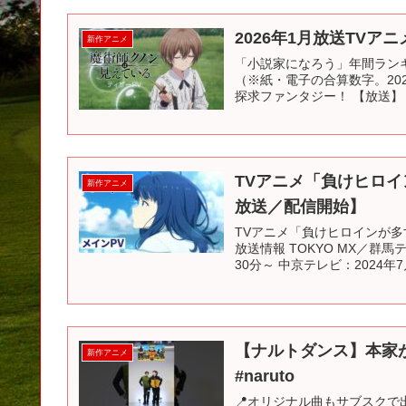
2026年1月放送TV
新作アニメ
「小説家になろう」年間ランキン
（※紙・電子の合算数字。20
探求ファンタジー！ 【放送】 20
TVアニメ「負けヒロイン
新作アニメ
放送／配信開始】
TVアニメ「負けヒロインが多すぎ
放送情報 TOKYO MX／群馬
30分～ 中京テレビ：2024年7月
【ナルトダンス】本家
新作アニメ
#naruto
📍オリジナル曲もサブスクで出してい