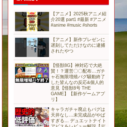
【アニメ】2025秋アニメ紹
介20選 part1 #最新 #アニメ
#anime #music #shorts
【アニメ】新作プレゼンに
遅刻してただけなのに逮捕
されたやつ
【怪獣8G】神対応で大絶
賛！？運営〇〇配布…ガチ
ャ石無限増殖バグ騒動終了
した皆んなの反応&個人的
意見【怪獣8号 THE
GAME】【新作ゲームアプ
リ】
キャラガチャ廃止もバグは
天井なし…未完成品がやば
すぎる… デュエットナイト
アビスをレビュー解説【デ