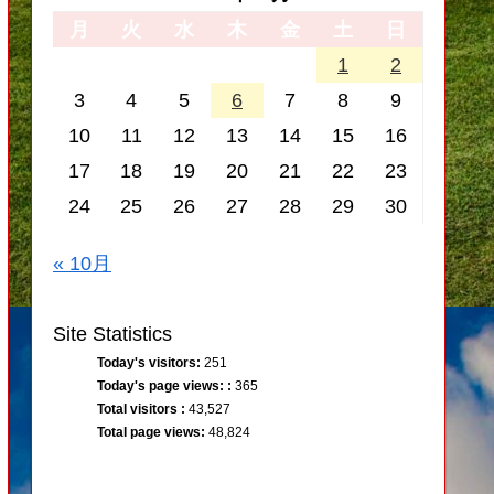
月
火
水
木
金
土
日
1
2
3
4
5
6
7
8
9
10
11
12
13
14
15
16
17
18
19
20
21
22
23
24
25
26
27
28
29
30
« 10月
Site Statistics
Today's visitors:
251
Today's page views: :
365
Total visitors :
43,527
Total page views:
48,824