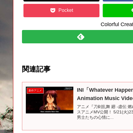
Pocket
Colorful C
関連記事
INI「Whatever Ha
新作アニメ
Animation Music 
アニメ『刀剣乱舞 廻 -虚伝 燃ゆる
スアニメMV公開！ 5/21(火)
男士たちの心情に...