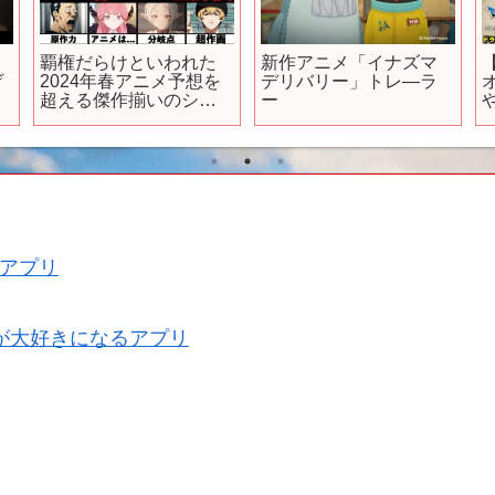
覇権だらけといわれた
新作アニメ「イナズマ
ゲ
2024年春アニメ予想を
デリバリー」トレ―ラ
超える傑作揃いのシー
ー
ズンでヤバすぎる…! ほ
す
ぼ全ての作品を徹底全
D
評価…!【怪獣8号】【無
r
職転生】【転スラ】
【このすば】【ブルア
カ】
アプリ
が大好きになるアプリ