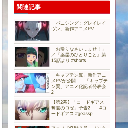
関連記事
「パニシング：グレイレイ
ヴン」新作アニメPV
「お帰りなさい…ませ！」
／『薬屋のひとりごと』第
15話より #shorts
「キャプテン翼」新作アニ
メPVが公開！ 「キャプテ
ン翼」アニメ化記者発表会
2
【第2幕】「コードギアス
奪還のロゼ」予告2 #コ
ードギアス #geassp