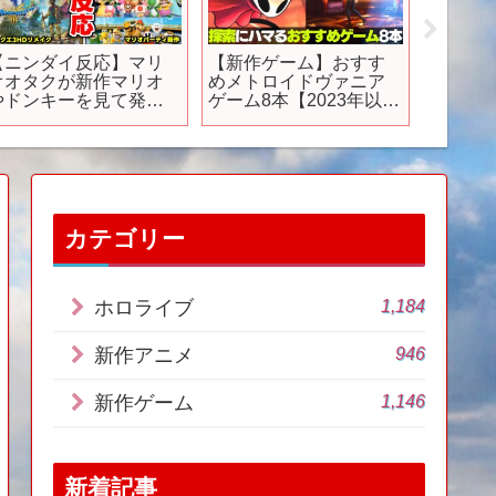
【ニンダイ反応】マリ
【新作ゲーム】おすす
TVア
オオタクが新作マリオ
めメトロイドヴァニア
ーズ」第
やドンキーを見て発狂
ゲーム8本【2023年以降
年7月6
るまとめ【Nintendo
発売予定】
irect 2024.6.18
eactions】
カテゴリー
1,184
ホロライブ
946
新作アニメ
1,146
新作ゲーム
新着記事