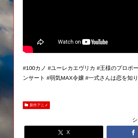
#100カノ #ユーレカエヴリカ #王様のプロポ
ンサート #弱気MAX令嬢 #一式さんは恋を知
新作アニメ
シ
X