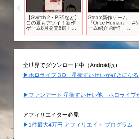
eWith
【Switch 2・PS5など】
Steam新作ゲーム
ム8選
この夏もアツイ！新作
『Once Human』 #
STEAM】
ゲーム8月発売6選！
ーム紹介 #新作
#shorts #スイッチ2
#Steam
#switch2 #ps5
全世界でダウンロード中（Android版）
▶ホロライブ３D 星街すいせいが好きになる
▶ファンアート 星街すいせい他 ホロライブ
アフィリエイター必見
▶1件最大4万円 アフィリエイト プログラム