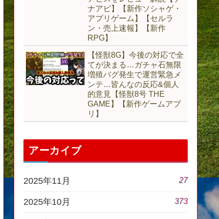
ナアビ】【新作ソシャゲ・
アプリゲーム】【セルラ
ン・売上速報】【新作
RPG】
【怪獣8G】今後の対応で全
てが決まる…ガチャ石無限
増殖バグ発生で運営緊急メ
ンテ…皆んなの反応&個人
的意見【怪獣8号 THE
GAME】【新作ゲームアプ
リ】
アーカイブ
27
2025年11月
373
2025年10月