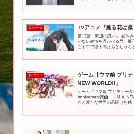
TVアニメ『薫る花は凛
新作アニメ
第12話「海辺の惑い」 夏休
かない表情を浮かべる昴。薫
ごす中で凛太郎たちとちゃんと
ゲーム【ウマ娘 プリテ
新作アニメ
NEW WORLD!!」
ゲーム「ウマ娘 プリティーダ
Anniversary楽曲「U.M
ちと新たな世界の幕開けを感じ