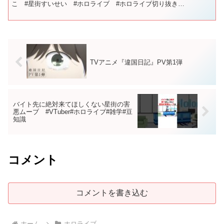
こ #星街すいせい #ホロライブ #ホロライブ切り抜き
#sakuramiko #hololive ...
TVアニメ『違国日記』PV第1弾
バイト先に絶対来てほしくない星街の害
悪ムーブ #VTuber#ホロライブ#雑学#豆
知識
コメント
コメントを書き込む
ホーム
ホロライブ