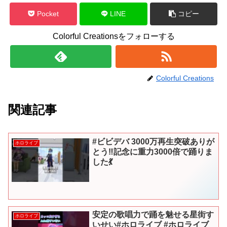
Pocket
LINE
コピー
Colorful Creationsをフォローする
Colorful Creations
関連記事
#ビビデバ 3000万再生突破ありが
ホロライブ
とう‼️記念に重力3000倍で踊りま
した💃
安定の歌唱力で踊を魅せる星街す
ホロライブ
いせい#ホロライブ #ホロライブ