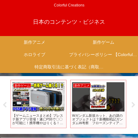
Colorful Creations
日本のコンテンツ・ビジネス
新作アニメ
新作ゲーム
ホロライブ
プライバシーポリシー 【Colorful Creation】
特定商取引法に基づく表記（商取引に関する開示）
新作ゲーム
新作アニメ
新
【ゲームニュースまとめ】プレス
Wガンダム新規カット、あの謎の
両
テ新アプリ登場！遂にPS5で〇〇
オブジェクトは？新機動戦記ガン
る
が可能に！携帯機やはりくる！？
ダムW考察 フローズンティアド
術
Dune: Awakening 9月ゲームカタ
ロップ考察 #ガンダム #ガンダム
ログ バトルフィールド6 バトルロ
w
イヤル実装ww TVer