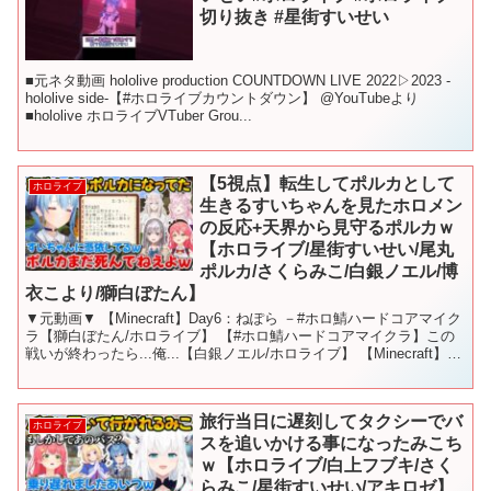
切り抜き #星街すいせい
■元ネタ動画 hololive production COUNTDOWN LIVE 2022▷2023 -
hololive side-【#ホロライブカウントダウン】 @YouTubeより
■hololive ホロライブVTuber Grou...
【5視点】転生してポルカとして
ホロライブ
生きるすいちゃんを見たホロメン
の反応+天界から見守るポルカｗ
【ホロライブ/星街すいせい/尾丸
ポルカ/さくらみこ/白銀ノエル/博
衣こより/獅白ぼたん】
▼元動画▼ 【Minecraft】Day6：ねぽら －#ホロ鯖ハードコアマイク
ラ【獅白ぼたん/ホロライブ】 【#ホロ鯖ハードコアマイクラ】この
戦いが終わったら...俺...【白銀ノエル/ホロライブ】 【Minecraft】ハ
ードコア生活5日...
旅行当日に遅刻してタクシーでバ
ホロライブ
スを追いかける事になったみこち
ｗ【ホロライブ/白上フブキ/さく
らみこ/星街すいせい/アキロゼ】