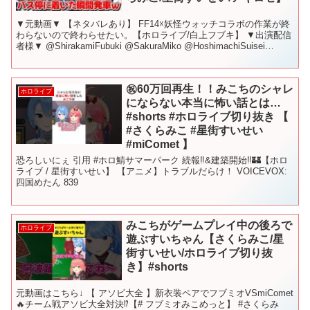
▼元動画▼ 【ネタバレあり】 FF14☓妖怪ウォッチコラボの作業が終
わらないので終わらせたい。【ホロライブ/白上フブキ】 ▼出演配信
者様▼ @ShirakamiFubuki @SakuraMiko @HoshimachiSuisei
@Ak...
㊗️60万回再生！！みこちのシャレ
ホロライブ
にならない本当に怖い話とは…
#shorts #ホロライブ切り抜き 【
#さくらみこ #星街すいせい
#miComet 】
恐ろしいにぇ 引用 #ホロ鯖サマーパーク 続報‼&建築開始‼🏰【ホロ
ライブ / 星街すいせい】 【アニメ】トラブルだらけ！ VOICEVOX:
四国めたん 839
みこちがゲームプレイ中の後ろで
ホロライブ
遊ぶすいちゃん【さくらみこ/星
街すいせい/ホロライブ切り抜
き】#shorts
元動画はこちら↓ 【 アソビ大全 】新衣装ペアでフブミオVSmiComet
🔥チーム戦アソビ大全対決⁉【# フブミオみこめっと】 #さくらみ