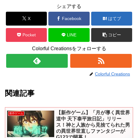
シェアする
X
Facebook
はてブ
Pocket
LINE
コピー
Colorful Creationsをフォローする
Colorful Creations
関連記事
【新作ゲーム】「月が導く異世界
新作ゲーム
道中 天下泰平旅日記」リリー
ス！神と人族から見捨てられた男
の異世界世直しファンタジーが
G123で開幕！