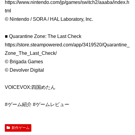
https://www.nintendo.com/jp/games/switch2/aaaba/index.h
tml
© Nintendo / SORA / HAL Laboratory, Inc.
■ Quarantine Zone: The Last Check
https://store.steampowered.com/app/3419520/Quarantine_
Zone_The_Last_Check/
© Brigada Games
© Devolver Digital
VOICEVOX:四国めたん
#ゲーム紹介 #ゲームレビュー
新作ゲーム