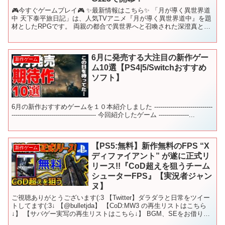
🎮今すぐゲームプレイ🎮 ✨最新情報はこちら✨ 「月が導く異世界道
中 天下泰平旅日記」は、人気TVアニメ『月が導く異世界道中』を題
材としたRPGです。 両親の都合で異世界へと召喚された深澄真とそ
の仲間が、簡単！白熱のオートバトルで異世界世直し...
6月に発売する大注目の新作ゲー
新作ゲーム
ム10選【PS4|5/Switchおすすめ
ソフト】
6月の新作おすすめゲームを１０本紹介しました -----------------------------
------------------------------------------ 今回紹介したゲーム ---------------...
【PS5:無料】新作無料のFPS “X
新作ゲーム
ディファイアント” が遂に正式リ
リース!!『CoD超えを狙うチーム
シューターFPS』【実況者ジャン
ヌ】
ご視聴ありがとうございます(:3 【Twitter】ダラダラと日常をツイー
トしてます(:3↓ 【@bulletjda】 【CoD:MW3 の再生リストはこちら
↓】 【サバゲー実写の再生リストはこちら↓】 BGM、SEをお借りし
てるサイト↓魔...