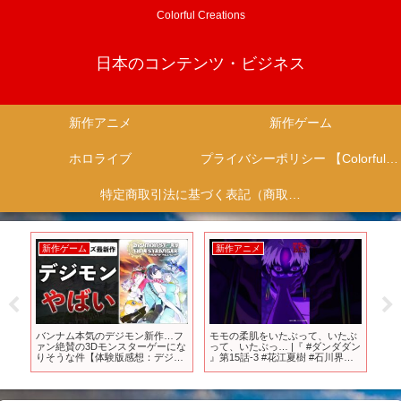
Colorful Creations
日本のコンテンツ・ビジネス
新作アニメ
新作ゲーム
ホロライブ
プライバシーポリシー 【Colorful Creation】
特定商取引法に基づく表記（商取引に関する開示）
新作ゲーム
新作アニメ
新
全監
バンナム本気のデジモン新作…フ
モモの柔肌をいたぶって、いたぶ
【
イ
ァン絶賛の3Dモンスターゲーにな
って、いたぶっ… |『 #ダンダダン
ニ
＆
りそうな件【体験版感想：デジモ
』第15話-3 #花江夏樹 #石川界人
クエ
ンダ
ンストーリー タイムストレンジャ
#shorts #アニメ #anime
リ
ー】
誰