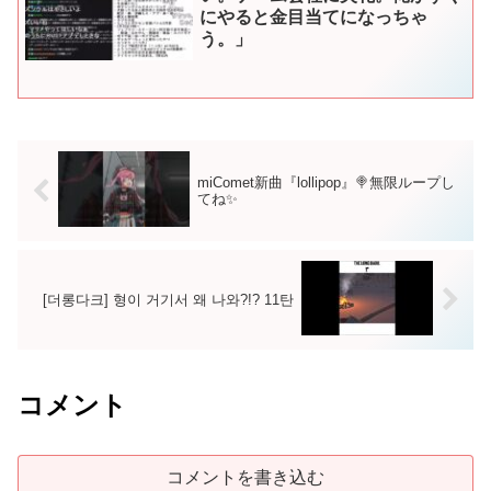
にやると金目当てになっちゃ
う。」
miComet新曲『lollipop』🍭無限ループし
てね✨
[더롱다크] 형이 거기서 왜 나와?!? 11탄
コメント
コメントを書き込む