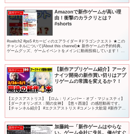
Amazonで新作ゲームが高い理
新作ゲーム
由！衝撃のカラクリとは？
#shorts
#switch2 #ps5 #カービィのエアライダー #ドラゴンクエスト ★この
チャンネルについて(About this channel)★ 新作ゲームの予約特典、
ゲームグッズ、ゲームイベントをメインに動画投稿しています！ リ
アル店舗（Ni...
【新作アプリゲーム紹介】アーク
新作ゲーム
ナイツ開発の新作買い切りはアプ
リゲームの常識を変えるか？！
【エクスアストリス】 【ロム：リメンバー・オブ・マジェスティ】
【ダークオリンポス：闇の女神】 【悠々西遊】 の感想動画です。
【チャンネル紹介】 #エクスアストリス #コメント大歓迎 #新作アプ
リ 評価 目次 お借りしたＢＧＭ 【踊る、宇...
加藤純一「新作ゲームはやらな
新作ゲーム
い。ゲーム会社に失礼。俺がすぐ