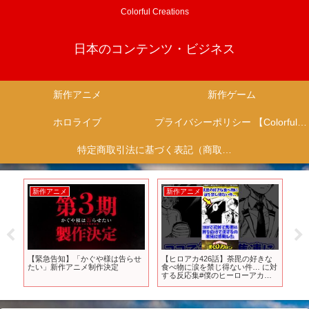
Colorful Creations
日本のコンテンツ・ビジネス
新作アニメ
新作ゲーム
ホロライブ
プライバシーポリシー 【Colorful Creation】
特定商取引法に基づく表記（商取引に関する開示）
新作アニメ
新作アニメ
新
25
【緊急告知】「かぐや様は告らせ
【ヒロアカ426話】荼毘の好きな
オ
たい」新作アニメ制作決定
食べ物に涙を禁じ得ない件… に対
メ
/
する反応集#僕のヒーローアカデ
ミア #ヒロアカ #ヒロアカ426話 #
反応集