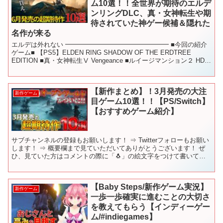
ム10選！！全世界が期待のエルデ
ンリングDLC、真・女神転生や期
待されていた神ゲー候補＆隠れた
名作が来る
エルデは外れない ━━━━━━━━━━━━━━━━ ■今回の紹介
ゲーム■ 【PS5】ELDEN RING SHADOW OF THE ERDTREE
EDITION ■真・女神転生Ⅴ Vengeance ■ルイージマンション２ HD
■Tc...
【新作まとめ】！3月発売の大注
新作ゲーム
目ゲーム10選！！【PS/Switch】
【おすすめゲーム紹介】
サブチャンネルの登録もお願いします！ ⇒ Twitterフォローもお願い
します！ ⇒ 概要欄まで見ていただいてありがとうございます！ ぜ
ひ、見ていた方はコメントの際に「🐧」の絵文字をつけて書いてい
ただけると、「見てくれているんだな☺️」と幸...
【Baby Steps/新作ゲーム実況】
新作ゲーム
一歩一歩確実に進むことの大切さ
を教えてもらう【インディーゲー
ム/#indiegames】