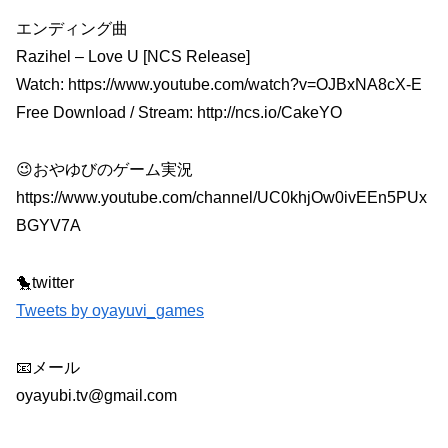
エンディング曲
Razihel – Love U [NCS Release]
Watch: https://www.youtube.com/watch?v=OJBxNA8cX-E
Free Download / Stream: http://ncs.io/CakeYO
😉おやゆびのゲーム実況
https://www.youtube.com/channel/UC0khjOw0ivEEn5PUx
BGYV7A
🐤twitter
Tweets by oyayuvi_games
📧メール
oyayubi.tv@gmail.com