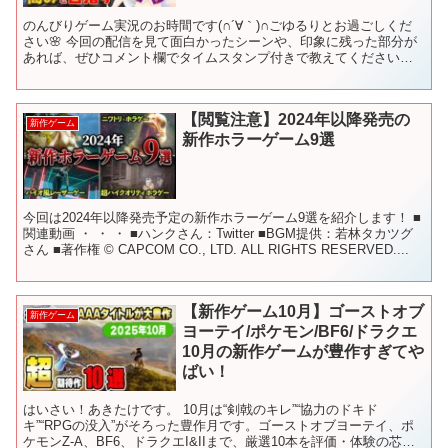
のんびりゲーム実況のお時間です(∩´∀｀)∩ごゆるりとお過ごしくだ
さい🌸 今回の配信を見て面白かったシーンや、印象に残った部分が
あれば、ぜひコメント欄でタイムスタンプ付きで教えてください！
🎮Baby Steps🎮 販売サイトURL: リリ...
【閲覧注意】2024年以降発売の
新作ゲーム
新作ホラーゲーム9選
今回は2024年以降発売予定の新作ホラーゲーム9選を紹介します！ ■
関連動画 ・ ・ ・ ■ハンクさん：Twitter ■BGM提供：若林タカツグ
さん ■著作権 © CAPCOM CO., LTD. ALL RIGHTS RESERVED....
【新作ゲーム10月】ゴーストオブ
新作ゲーム
ヨーテイ/ポケモン/BF6/ドラクエ
10月の新作ゲームが豊作すぎてや
ばい！
はいさい！あきたけです。 10月は“剣戟のキレ”“協力のドキド
キ”“RPGの没入”がそろった豊作月です。ゴーストオブヨーテイ、ポ
ケモンZ-A、BF6、ドラクエI&IIまで、厳選10本を評価・体験の芯・