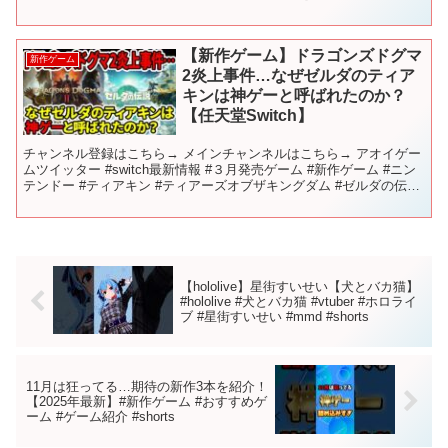
刺さる人の順でテンポよく紹介します。迷っ...
【新作ゲーム】ドラゴンズドグマ
新作ゲーム
2炎上事件…なぜゼルダのティア
キンは神ゲーと呼ばれたのか？
【任天堂Switch】
チャンネル登録はこちら→ メインチャンネルはこちら→ アオイゲー
ムツイッター #switch最新情報 #３月発売ゲーム #新作ゲーム #ニン
テンドー #ティアキン #ティアーズオブザキングダム #ゼルダの伝説
#ドラゴンズドグマ2 #カプコ...
【hololive】星街すいせい【犬とバカ猫】
#hololive #犬とバカ猫 #vtuber #ホロライ
ブ #星街すいせい #mmd #shorts
11月は狂ってる…期待の新作3本を紹介！
【2025年最新】#新作ゲーム #おすすめゲ
ーム #ゲーム紹介 #shorts