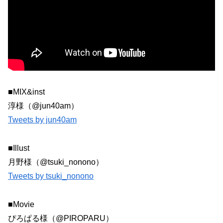
■MIX&inst
淳様（@jun40am）
Tweets by jun40am
■Illust
月野様（@tsuki_nonono）
Tweets by tsuki_nonono
■Movie
ぴろぱる様（@PIROPARU）