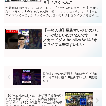
き】 #さくらみこ
🌸元動画urlはコチラ↓ 🌸タイトル↓ 【 ソウルキャリバーⅥ 】カオス
なキャラクリ大会⚔そろそろ勝ち越してもいいよな‼にぇ～‼【ホロ
ライブ/さくらみこ】 #さくらみこ切り抜き #ホロライブ切り抜き #さ
くらみこ #切り抜き
【一箱入魂】星街すいせいのパラ
ホロライブ
レルが欲しいだけなんです…‼︎‼︎
／カードダス hololive Vol.4 #ホ
ロライブ #星街すいせい
星街すいせいの表現力 #ホロライブ #ホ
ロライブ切り抜き #星街すいせい #鷹嶺
ルイ
【ゲームNewsまとめ】あの期待新作が〇
〇だと判明！ プレステ発表会も開催決
定！ 今年はPS5世代専用ゲームが多数登