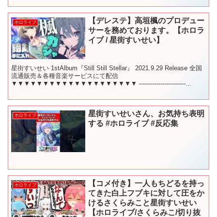
【デレステ】高垣楓のプロデュー
ホロライブ
サーを務めております。【ホロラ
イブ / 星街すいせい】
星街すいせい 1stAlbum『Still Still Stellar』 2021.9.29 Release 全国
流通販売＆各種音楽サービスにて配信
▼▼▼▼▼▼▼▼▼▼▼▼▼▼▼▼▼▼▼▼ ------------------------...
星街すいせいさん、お気持ち表明
ホロライブ
する #ホロライブ #反応集
【コメ付き】一人もちどるを持っ
ホロライブ
てきた白上フブキに対して圧をか
けるさくらみこと星街すいせい
【ホロライブ/さくらみこ/切り抜