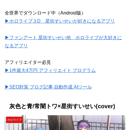
全世界でダウンロード中（Android版）
▶ホロライブ３D 星街すいせいが好きになるアプリ
▶ファンアート 星街すいせい他 ホロライブが大好きに
なるアプリ
アフィリエイター必見
▶1件最大4万円 アフィリエイト プログラム
▶SEO対策 ブログ記事 自動作成 AIツール
灰色と青/常闇トワ×星街すいせい(cover)
ホロライブ