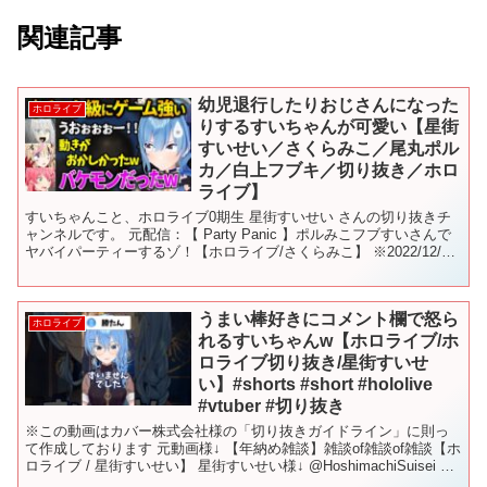
関連記事
幼児退行したりおじさんになった
ホロライブ
りするすいちゃんが可愛い【星街
すいせい／さくらみこ／尾丸ポル
カ／白上フブキ／切り抜き／ホロ
ライブ】
すいちゃんこと、ホロライブ0期生 星街すいせい さんの切り抜きチ
ャンネルです。 元配信：【 Party Panic 】ポルみこフブすいさんで
ヤバイパーティーするゾ！【ホロライブ/さくらみこ】 ※2022/12/12
の配信の切り抜きです すい...
うまい棒好きにコメント欄で怒ら
ホロライブ
れるすいちゃんw【ホロライブ/ホ
ロライブ切り抜き/星街すいせ
い】#shorts #short #hololive
#vtuber #切り抜き
※この動画はカバー株式会社様の「切り抜きガイドライン」に則っ
て作成しております 元動画様↓ 【年納め雑談】雑談of雑談of雑談【ホ
ロライブ / 星街すいせい】 星街すいせい様↓ @HoshimachiSuisei #
ホロライブ #ホロライブ...