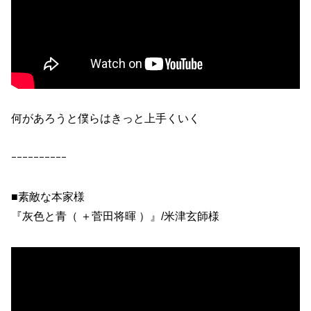
何があろうと僕らはきっと上手くいく
ｰｰｰｰｰｰｰｰｰｰ
■素敵な本家様
『灰色と青（ ＋菅田将暉 ）』/米津玄師様