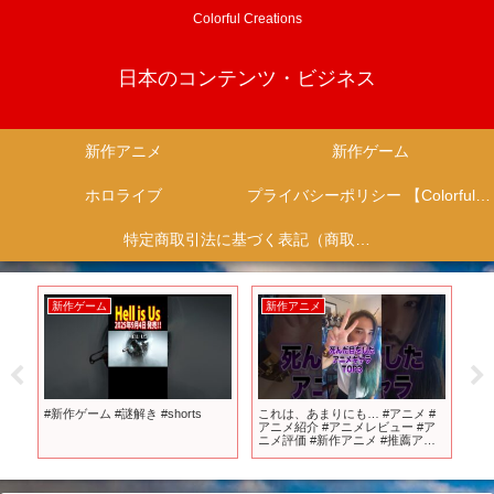
Colorful Creations
日本のコンテンツ・ビジネス
新作アニメ
新作ゲーム
ホロライブ
プライバシーポリシー 【Colorful Creation】
特定商取引法に基づく表記（商取引に関する開示）
新作ゲーム
新作アニメ
新
PV
#新作ゲーム #謎解き #shorts
これは、あまりにも… #アニメ #
新
BS
アニメ紹介 #アニメレビュー #ア
わ
ィズ
ニメ評価 #新作アニメ #推薦アニ
ロモ
メ #オタク #フィギュア #アニソン
#short #shorts #社長