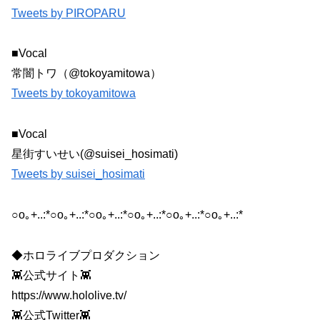
Tweets by PIROPARU
■Vocal
常闇トワ（@tokoyamitowa）
Tweets by tokoyamitowa
■Vocal
星街すいせい(@suisei_hosimati)
Tweets by suisei_hosimati
○o｡+..:*○o｡+..:*○o｡+..:*○o｡+..:*○o｡+..:*○o｡+..:*
◆ホロライブプロダクション
👾公式サイト👾
https://www.hololive.tv/
👾公式Twitter👾