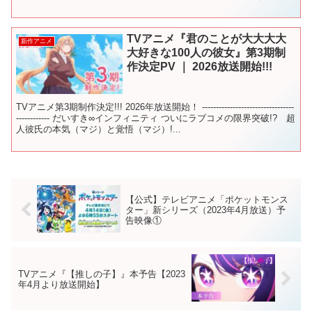
「ストライクウィッチーズ」のアニメ第1期と第2期...
TVアニメ『君のことが大大大大
新作アニメ
大好きな100人の彼女』第3期制
作決定PV ｜ 2026放送開始!!!
TVアニメ第3期制作決定!!! 2026年放送開始！ ---------------------------------
------------ だいすき∞インフィニティ ついにラブコメの限界突破!? 超
人彼氏の本気（マジ）と覚悟（マジ）!...
【公式】テレビアニメ「ポケットモンス
ター」新シリーズ（2023年4月放送）予
告映像①
TVアニメ『【推しの子】』本予告【2023
年4月より放送開始】