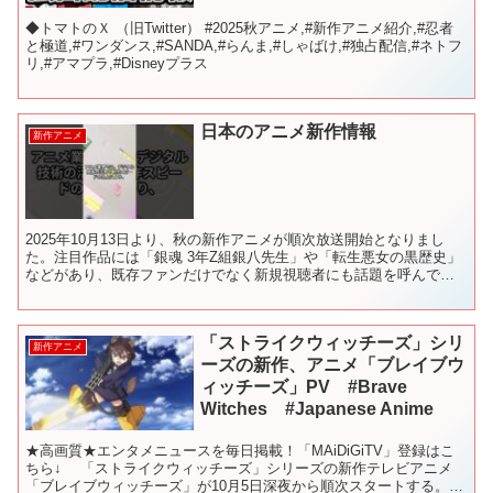
◆トマトのＸ （旧Twitter） #2025秋アニメ,#新作アニメ紹介,#忍者
と極道,#ワンダンス,#SANDA,#らんま,#しゃばけ,#独占配信,#ネトフ
リ,#アマプラ,#Disneyプラス
日本のアニメ新作情報
新作アニメ
2025年10月13日より、秋の新作アニメが順次放送開始となりまし
た。注目作品には「銀魂 3年Z組銀八先生」や「転生悪女の黒歴史」
などがあり、既存ファンだけでなく新規視聴者にも話題を呼んでい
ます。アニメ業界では、デジタル技術の活用や制作スピ...
「ストライクウィッチーズ」シリ
新作アニメ
ーズの新作、アニメ「ブレイブウ
ィッチーズ」PV #Brave
Witches #Japanese Anime
★高画質★エンタメニュースを毎日掲載！「MAiDiGiTV」登録はこ
ちら↓ 「ストライクウィッチーズ」シリーズの新作テレビアニメ
「ブレイブウィッチーズ」が10月5日深夜から順次スタートする。