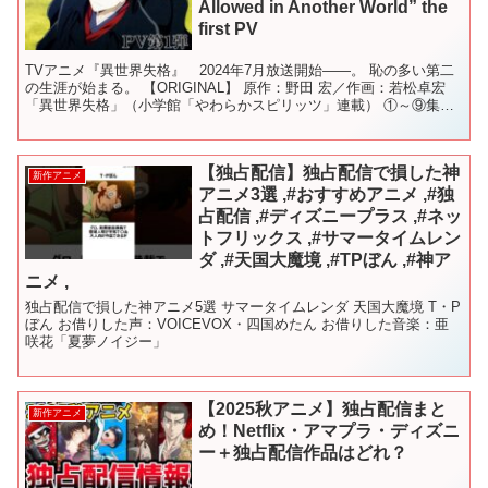
Allowed in Another World” the
first PV
TVアニメ『異世界失格』 2024年7月放送開始――。 恥の多い第二
の生涯が始まる。 【ORIGINAL】 原作：野田 宏／作画：若松卓宏
「異世界失格」（小学館「やわらかスピリッツ」連載） ①～⑨集好
評発売中 ⑩集は2月9日（金）発売予定...
【独占配信】独占配信で損した神
新作アニメ
アニメ3選 ,#おすすめアニメ ,#独
占配信 ,#ディズニープラス ,#ネッ
トフリックス ,#サマータイムレン
ダ ,#天国大魔境 ,#TPぼん ,#神ア
ニメ ,
独占配信で損した神アニメ5選 サマータイムレンダ 天国大魔境 T・P
ぼん お借りした声：VOICEVOX・四国めたん お借りした音楽：亜
咲花「夏夢ノイジー」
【2025秋アニメ】独占配信まと
新作アニメ
め！Netflix・アマプラ・ディズニ
ー＋独占配信作品はどれ？