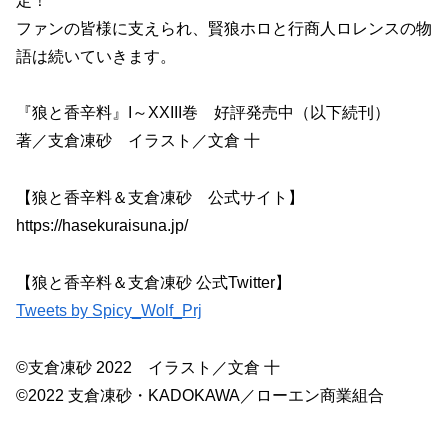
定！
ファンの皆様に支えられ、賢狼ホロと行商人ロレンスの物
語は続いていきます。
『狼と香辛料』I～XXIII巻 好評発売中（以下続刊）
著／支倉凍砂 イラスト／文倉 十
【狼と香辛料＆支倉凍砂 公式サイト】
https://hasekuraisuna.jp/
【狼と香辛料＆支倉凍砂 公式Twitter】
Tweets by Spicy_Wolf_Prj
©支倉凍砂 2022 イラスト／文倉 十
©2022 支倉凍砂・KADOKAWA／ローエン商業組合