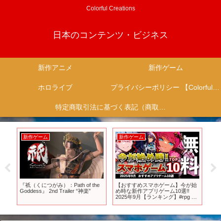
Colorful Creations
日本のコンテンツ・ビジネス
新作アニメ
新作ゲーム
ホロライブ
プライバシーポリシー 【Colorful Creation】
特定商取引法に基づく表記（商取引に関する開示）
新作ゲーム
新作ゲーム
新
売
『祇（くにつがみ）：Path of the
【おすすめスマホゲーム】今が始
【
。ど
Goddess』 2nd Trailer “神楽”
め時な新作アプリゲーム10選!!
メ
遊べ
2025年9月【ランキング】#rpg #
制
ゆっくり解説 #無料 #ソシャゲ
ニ
【
い】
ア