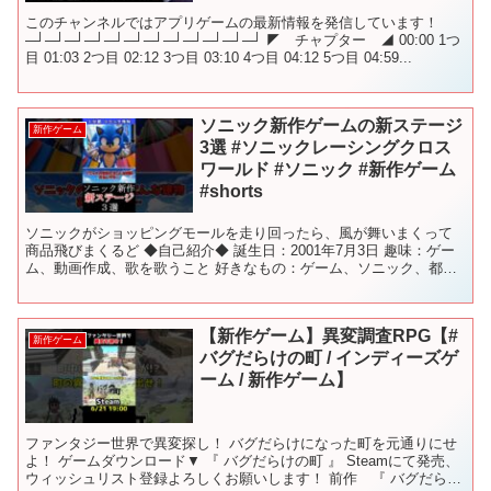
このチャンネルではアプリゲームの最新情報を発信しています！
─┘─┘─┘─┘─┘─┘─┘─┘─┘─┘─┘─┘ ◤ チャプター ◢ 00:00 1つ
目 01:03 2つ目 02:12 3つ目 03:10 4つ目 04:12 5つ目 04:59...
ソニック新作ゲームの新ステージ
新作ゲーム
3選 #ソニックレーシングクロス
ワールド #ソニック #新作ゲーム
#shorts
ソニックがショッピングモールを走り回ったら、風が舞いまくって
商品飛びまくるど ◆自己紹介◆ 誕生日：2001年7月3日 趣味：ゲー
ム、動画作成、歌を歌うこと 好きなもの：ゲーム、ソニック、都市
伝説、龍が如く、ゲーム実況など VOICEVOX...
【新作ゲーム】異変調査RPG【#
新作ゲーム
バグだらけの町 / インディーズゲ
ーム / 新作ゲーム】
ファンタジー世界で異変探し！ バグだらけになった町を元通りにせ
よ！ ゲームダウンロード▼ 『 バグだらけの町 』 Steamにて発売、
ウィッシュリスト登録よろしくお願いします！ 前作 『 バグだらけ