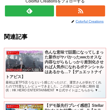
Colorful Creationsをフォローする
Colorful Creations
関連記事
色んな意味で話題になってしまっ
新作ゲーム
た新作がヤバかったwwカオスな
内容ながらもしっかり差別化させ
れば人気作になれるポテンシャル
はあるかも…?【デュエットナイ
トアビス】
最初は某TPS言うなという感じだったけど、運営さんが折れてくれ
たので忖度なしレビューできました。この潔さには今後に期待 提
供：HK HERO ENTERTAINMENT ▼公式サイトはこちらから ▼公
式X（旧Twitter）はこちらから ▼...
【デモ版先行プレイ感想】Stellar
新作ゲーム