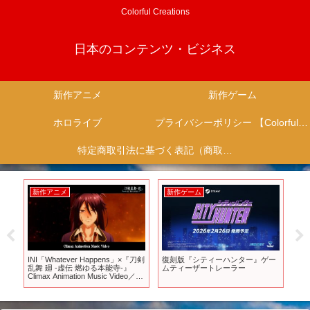
Colorful Creations
日本のコンテンツ・ビジネス
新作アニメ
新作ゲーム
ホロライブ
プライバシーポリシー 【Colorful Creation】
特定商取引法に基づく表記（商取引に関する開示）
新作アニメ
新作ゲーム
新
ず
INI「Whatever Happens」×『刀剣
復刻版『シティーハンター』ゲー
【約
し
乱舞 廻 -虚伝 燃ゆる本能寺-』
ムティーザートレーラー
ド
ガ
Climax Animation Music Video／
イト
OPテーマアニメMV
ティ