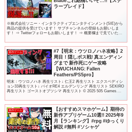
Bladeこれ結構いいぞ…!!【ステ
ラーブレイド】
※株式会社ソニー・インタラクティブエンタテインメント(SIE)から
商品の提供を受けています！ サブチャンネルの登録もお願いしま
す！ ⇒ Twitterフォローもお願いします！ ⇒ 概要欄まで見ていただ
いてありがとうございます！ ぜひ、見てい...
#7【明末：ウツロノハネ攻略】2
新作ゲーム
周目！隠しボス戦! 真エンディン
グまで 新作死にゲー攻略
【WUCHANG: Fallen
Feathers/PS5pro】
明末：ウツロノハネ 再生リスト↓ 仁王2 再生リスト エクスペディシ
ョン33再生リスト↓ バイオRE4 エルデンリング 再生リスト SEKIRO
再生リスト ゴーストオブツシマ 再生リスト © 2025 505 Games.
Develop...
【おすすめスマホゲーム】期待の
新作ゲーム
新作アプリゲーム10選!! 2025年9
月【ランキング】#rpg #ゆっくり
解説 #無料 #ソシャゲ