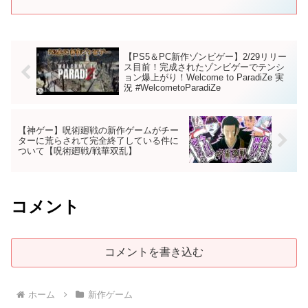
の村 』 もよろしく！ =========...
【PS5＆PC新作ゾンビゲー】2/29リリー
ス目前！完成されたゾンビゲーでテンシ
ョン爆上がり！Welcome to ParadiZe 実
況 #WelcometoParadiZe
【神ゲー】呪術廻戦の新作ゲームがチー
ターに荒らされて完全終了している件に
ついて【呪術廻戦/戦華双乱】
コメント
コメントを書き込む
ホーム
新作ゲーム