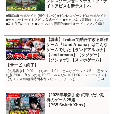
ンレスゾーンゼロ＆デュエットナ
イトアビスも新テストへ
■BitCraft 公式サイト (紹介リンク) ■ゼンレスゾーンゼロ 公式サイト
■デュエットナイトアビス 公式サイト ■チャンネル登録はこちら↓
■X（旧:Twitter）： ■チャンネル専用Discord オープニング / 0:00 1...
【調査】Twitterで酷評すぎる新作
新作ゲーム
ゲーム『Land Arcana』はこんな
ゲームでした【ランドアルカナ】
【land arcana】【クソゲー】
【ソシャゲ】【スマホゲーム】
【サービス終了】
【お品書き】 0:00 ～はじめに 1:01 ～どんなゲーム？ 4:51 ～悪かっ
た点 8:00 ～良かった点 10:27 ～みんなの声 11:06 ～ジャッジメント
【おススメ動画(長時間本音レビューシリーズ)】 ・ ・ ・ ・ 【Twi...
【2025年最新】必ず買いたい期
新作ゲーム
待のゲーム25選
【PS5,Switch,Xbox】