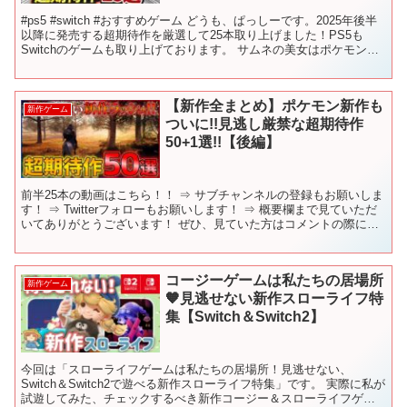
#ps5 #switch #おすすめゲーム どうも、ぱっしーです。2025年後半
以降に発売する超期待作を厳選して25本取り上げました！PS5も
Switchのゲームも取り上げております。 サムネの美女はポケモンで
有名なゲームフリークの新作のト...
【新作全まとめ】ポケモン新作も
新作ゲーム
ついに!!見逃し厳禁な超期待作
50+1選!!【後編】
前半25本の動画はこちら！！ ⇒ サブチャンネルの登録もお願いしま
す！ ⇒ Twitterフォローもお願いします！ ⇒ 概要欄まで見ていただ
いてありがとうございます！ ぜひ、見ていた方はコメントの際に
「🐧」の絵文字をつけて書いていただけると...
コージーゲームは私たちの居場所
新作ゲーム
🧡見逃せない新作スローライフ特
集【Switch＆Switch2】
今回は「スローライフゲームは私たちの居場所！見逃せない、
Switch＆Switch2で遊べる新作スローライフ特集」です。 実際に私が
試遊してみた、チェックするべき新作コージー＆スローライフゲー