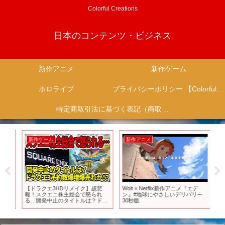
Colorful Creations
日本のコンテンツ・ビジネス
新作アニメ
新作ゲーム
ホロライブ
プライバシーポリシー 【Colorful Creation】
特定商取引法に基づく表記（商取引に関する開示）
新作ゲーム
新作アニメ
新
NS
【ドラクエ3HDリメイク】超悲
Wolt × Netflix新作アニメ『エデ
【
 #
報！スクエニ株主総会で怒られ
ン』#地球にやさしいデリバリー
５
新
る…開発中止のタイトルは？ドラ
30秒版
#ア
クエ3爆売れの可能性大！【任天
堂switch2】