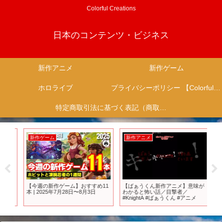
Colorful Creations
日本のコンテンツ・ビジネス
新作アニメ
新作ゲーム
ホロライブ
プライバシーポリシー 【Colorful Creation】
特定商取引法に基づく表記（商取引に関する開示）
新作ゲーム
新作アニメ
新
12
【今週の新作ゲーム】おすすめ11
【ばぁうくん新作アニメ】意味が
引
本 | 2025年7月28日〜8月3日
わかると怖い話／目撃者／
上
#KnightA #ばぁうくん #アニメ
シ
ム
ゲ
【
イ