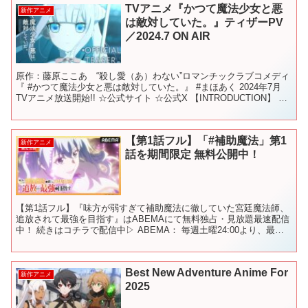
TVアニメ『かつて魔法少女と悪
新作アニメ
は敵対していた。』ティザーPV
／2024.7 ON AIR
原作：藤原ここあ “殺し愛（あ）わない”ロマンチックラブコメディ
『 #かつて魔法少女と悪は敵対していた。』 #まほあく 2024年7月
TVアニメ放送開始!! ☆公式サイト ☆公式X 【INTRODUCTION】 悪
の組織――あらゆるもの...
【第1話フル】「#補助魔法」第1
新作アニメ
話を期間限定 無料公開中！
【第1話フル】『味方が弱すぎて補助魔法に徹していた宮廷魔法師、
追放されて最強を目指す』はABEMAにて無料独占・見放題最速配信
中！ 続きはコチラで配信中▷ ABEMA： 毎週土曜24:00より、最新
話を無料独占・見放題最速配信中 さらに、最...
Best New Adventure Anime For
新作アニメ
2025