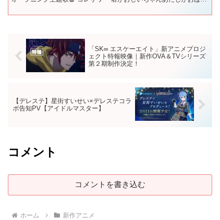
ちゃん」 コレサワNew Mini Alb...
「SK∞ エスケーエイト」新アニメプロジ
ェクト特報映像｜新作OVA＆TVシリーズ
第２期制作決定！
【デレステ】星街すいせい×デレステコラ
ボ告知PV【アイドルマスター】
コメント
コメントを書き込む
ホーム
新作アニメ