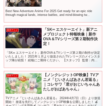
Best New Adventure Anime For 2025 Get ready for an epic ride
through magical lands, intense battles, and mind-blowing tw...
「SK∞ エスケーエイト」新アニ
新作アニメ
メプロジェクト特報映像｜新作
OVA＆TVシリーズ第２期制作決
定！
「SK∞ エスケーエイト」新作OVA＆TVシリーズ第２期の制作が決定
いたしました！ 2021年１月より放送されたTVシリーズのメインスタ
ッフ陣が続投！ 続報にご期待ください。 【スタッフ】 監督：内海
紘子 シリーズ構成：大河内一楼 キャラク...
【ノンクレジットOP映像】TVア
新作アニメ
ニメ「じいさんばあさん若返る」
｜コレサワ「君がおじいちゃんあ
たしがおばあちゃん」
TVアニメ『じいさんばあさん若返る』 2024年4月7日（日）より放送
開始！ 放送を先行してノンクレジットOP映像を公開しました！ 🍎
オープニング主題歌🍎 コレサワ 「君がおじいちゃんあたしがおばあ