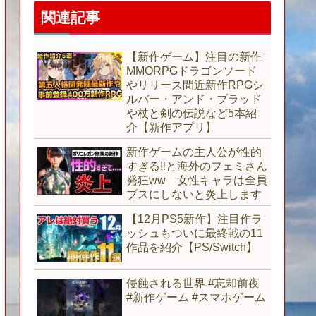
関連記事
【新作ゲーム】注目の新作
MMORPGドラゴンソード
やリリース間近新作RPGシ
ルバー・アンド・ブラッド
や杖と剣の伝説など5本紹
介【新作アプリ】
新作ゲームの主人公が性的
すぎる‼と海外のフェミさん
発狂ww 女性キャラは全員
ブスにしないと炎上します
【12月PS5新作】注目作ラ
ッシュもついに最終戦の11
作品を紹介【PS/Switch】
侵蝕される世界 #忘却前夜
#新作ゲーム #スマホゲーム