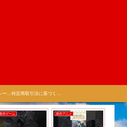
プライバシーポリシー 【Colorful Creation】
特定商取引法に基づく表記（商取引に関する開示）
新作ゲーム
新作アニメ
新作ゲー