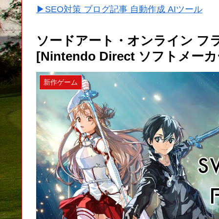
▶SEO対策 ブログ記事 自動作成 AIツール
ソードアート・オンライン フ
[Nintendo Direct ソフトメー
新作ゲーム