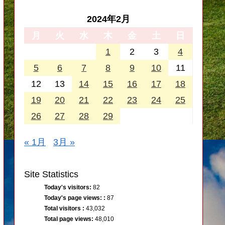
2024年2月
月
火
水
木
金
土
日
1
2
3
4
5
6
7
8
9
10
11
12
13
14
15
16
17
18
19
20
21
22
23
24
25
26
27
28
29
« 1月
3月 »
Site Statistics
Today's visitors:
82
Today's page views: :
87
Total visitors :
43,032
Total page views:
48,010