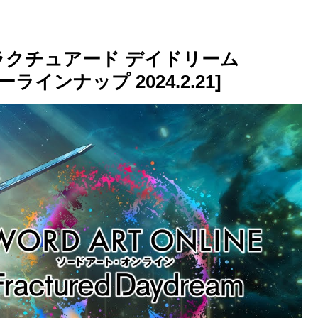
ラクチュアード デイドリーム
カーラインナップ 2024.2.21]