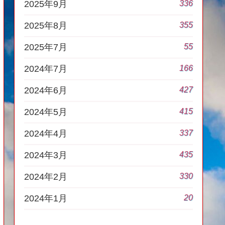
336
2025年9月
355
2025年8月
55
2025年7月
166
2024年7月
427
2024年6月
415
2024年5月
337
2024年4月
435
2024年3月
330
2024年2月
20
2024年1月