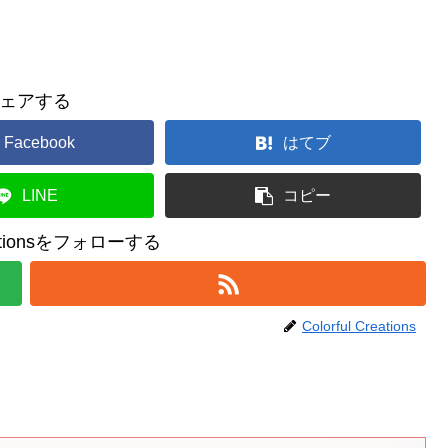
ェアする
Facebook
はてブ
LINE
コピー
reationsをフォローする
Colorful Creations