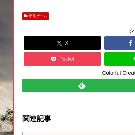
新作ゲーム
シ
X
Pocket
Colorful C
関連記事