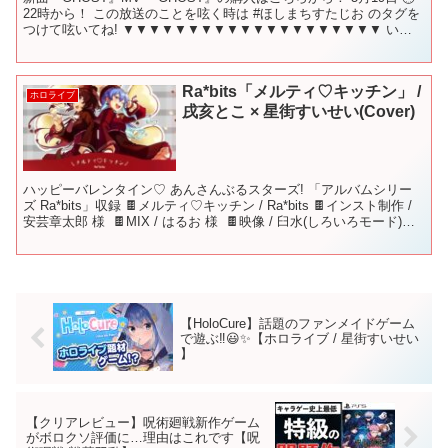
22時から！ この放送のことを呟く時は #ほしまちすたじお​ のタグを
つけて呟いてね! ▼▼▼▼▼▼▼▼▼▼▼▼▼▼▼▼▼▼▼▼ いつ
も配信を見に来てくれてありがと...
Ra*bits「メルティ♡キッチン」 /
ホロライブ
戌亥とこ × 星街すいせい(Cover)
ハッピーバレンタイン♡ あんさんぶるスターズ! 「アルバムシリー
ズ Ra*bits」収録 🍫メルティ♡キッチン / Ra*bits 🍫インスト制作 /
安芸章太郎 様 ​ 🍫MIX / はるお 様 ​ 🍫映像 / 臼水(しろいろモード)
様...
【HoloCure】話題のファンメイドゲーム
で遊ぶ‼😃✨【ホロライブ / 星街すいせい
】
【クリアレビュー】呪術廻戦新作ゲーム
がボロクソ評価に…理由はこれです【呪