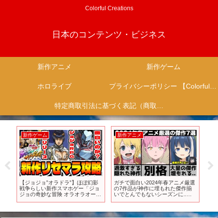
Colorful Creations
日本のコンテンツ・ビジネス
新作アニメ
新作ゲーム
ホロライブ
プライバシーポリシー 【Colorful Creation】
特定商取引法に基づく表記（商取引に関する開示）
新作ゲーム
新作アニメ
新
み！
【ジョジョ”オラドラ”】ほぼ幻影
ガチで面白い2024年春アニメ厳選
【怪
戦争らしい新作スマホゲー「ジョ
の7作品が神作に埋もれた傑作揃
ミ
ジョの奇妙な冒険 オラオラオーバ
いでとんでもないシーズンに..
獣
ードライブ」でリセマラ攻略配信
【2024年アニメ】【おすすめアニ
リ
【最強模索】
メ】【怪異と乙女と神隠し】【夜
桜さんちの大作戦】【ウィンドブ
レーカー】