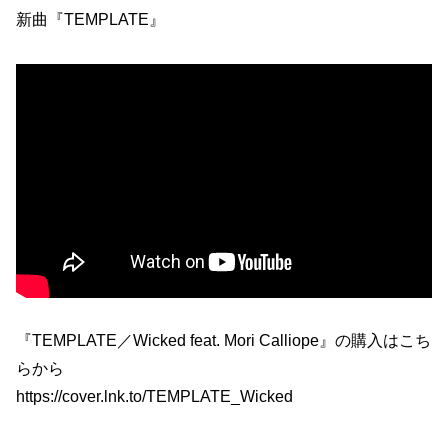
新曲『TEMPLATE』
『TEMPLATE／Wicked feat. Mori Calliope』の購入はこち
らから
https://cover.lnk.to/TEMPLATE_Wicked