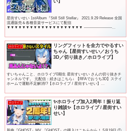
い】
星街すいせい 1stAlbum『Still Still Stellar』 2021.9.29 Release 全国
流通販売＆各種音楽サービスにて配信
▼▼▼▼▼▼▼▼▼▼▼▼▼▼▼▼▼▼▼▼ ------------------------...
リングフィットを全力でやるすい
ホロライブ
ちゃん【星街すいせい／おうち
3D／切り抜き／ホロライブ】
すいちゃんこと、ホロライブ0期生 星街すいせい さんの切り抜きチ
ャンネルです。 元配信：続きはこちら↓ 【RFAでおうち3D】ステイ
ホームで運動不足解消!?【ホロライブ / 星街すいせい】
※2021/01/13の配信の切り抜きです すいち...
✨ホロライブ加入2周年！振り返
ホロライブ
り雑談✨【ホロライブ / 星街すい
せい】
新曲『GHOST』MV 『GHOST』の購入はこちらから！ 5月19日 🕙