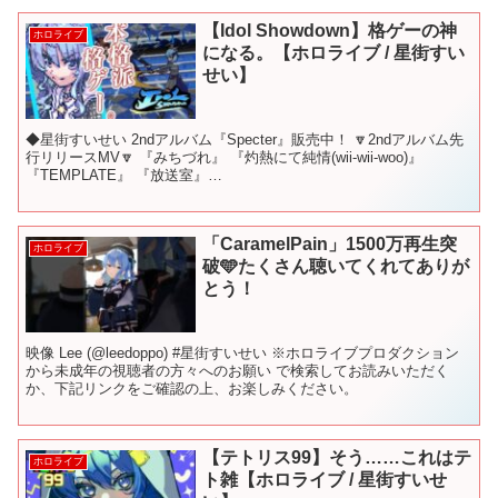
【Idol Showdown】格ゲーの神
ホロライブ
になる。【ホロライブ / 星街すい
せい】
◆星街すいせい 2ndアルバム『Specter』販売中！ 🔽2ndアルバム先
行リリースMV🔽 『みちづれ』 『灼熱にて純情(wii-wii-woo)』
『TEMPLATE』 『放送室』
▼▼▼▼▼▼▼▼▼▼▼▼▼▼▼▼▼▼▼▼ Midnig...
「CaramelPain」1500万再生突
ホロライブ
破🩵たくさん聴いてくれてありが
とう！
映像 Lee (@leedoppo) #星街すいせい ※ホロライブプロダクション
から未成年の視聴者の方々へのお願い で検索してお読みいただく
か、下記リンクをご確認の上、お楽しみください。
【テトリス99】そう……これはテ
ホロライブ
ト雑【ホロライブ / 星街すいせ