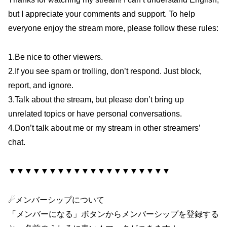
but I appreciate your comments and support. To help
everyone enjoy the stream more, please follow these rules:
1.Be nice to other viewers.
2.If you see spam or trolling, don’t respond. Just block,
report, and ignore.
3.Talk about the stream, but please don’t bring up
unrelated topics or have personal conversations.
4.Don’t talk about me or my stream in other streamers’
chat.
▼▼▼▼▼▼▼▼▼▼▼▼▼▼▼▼▼▼▼▼
☄メンバーシップについて
「メンバーになる」ボタンからメンバーシップを登録する