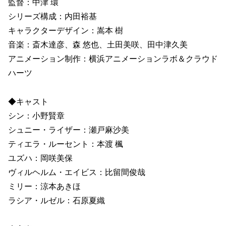
監督：中津 環
シリーズ構成：内田裕基
キャラクターデザイン：嵩本 樹
音楽：斎木達彦、森 悠也、土田美咲、田中津久美
アニメーション制作：横浜アニメーションラボ＆クラウド
ハーツ
◆キャスト
シン：小野賢章
シュニー・ライザー：瀬戸麻沙美
ティエラ・ルーセント：本渡 楓
ユズハ：岡咲美保
ヴィルヘルム・エイビス：比留間俊哉
ミリー：涼本あきほ
ラシア・ルゼル：石原夏織