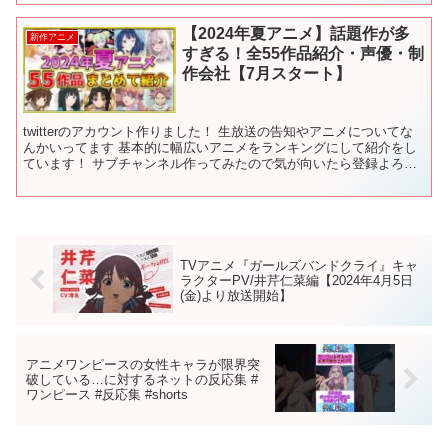
【2024年夏アニメ】話題作が多
新作アニメ
すぎる！全55作品紹介・声優・制
作会社【7月スタート】
twitterのアカウント作りました！ 生放送の告知やアニメについてな
んかいってます 基本的に幅広いアニメをランキングにして紹介をし
ています！ サブチャンネル作ってみたので気が向いたら登録よろし
くお願いします！ときどき動画あげるかも 令和の...
TVアニメ『ガールズバンドクライ』キャ
ラクターPV/井芹仁菜編【2024年4月5日
(金)より放送開始】
アニメワンピースの女性キャラが限界突
破している…に対するネットの反応集 #
ワンピース #反応集 #shorts