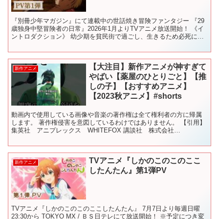
『別冊少年マガジン』にて連載中の世話焼き冒険ファンタジー 『29
歳独身中堅冒険者の日常』2026年1月よりTVアニメ放送開始！ 《イ
ントロダクション》 幼少期を貧民街で過ごし、生きるため必死に強
さを求めてきたシノノメ・ハジメ。 今はコマイ村...
【大注目】新作アニメが神すぎて
新作アニメ
やばい【薬屋のひとりごと】【推
しの子】【おすすめアニメ】
【2023秋アニメ】#shorts
動画内で使用している画像や音楽の著作権は全て権利者の方に帰属
します。 著作権侵害を意図しているわけではありません。 【引用】
集英社 アニプレックス WHITEFOX 講談社 株式会社
KADOKAWA 小学館 SQUARE ENIX #アニ...
TVアニメ『しかのこのこのここ
新作アニメ
したんたん』第1弾PV
TVアニメ『しかのこのこのここしたんたん』 7月7日より毎週日曜
23:30から TOKYO MX / ＢＳ日テレにて放送開始！ ※予定につき変