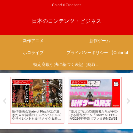
Colorful Creations
日本のコンテンツ・ビジネス
新作アニメ
新作ゲーム
ホロライブ
プライバシーポリシー 【Colorful Creation】
特定商取引法に基づく表記（商取引に関する開示）
新作ゲーム
新作ゲーム
新
新作発表会State of Playがエグ過
“壺おじ”などの開発者たちが手掛
ア
ぎたｗｗ待望のモンハンワイルズ
ける新作ゲーム『BABY STEPS』
レ
やサイレントヒルリメイク＆新作
が2024年発売【ファミ通NEWS】
GE
ソウルライクゲーム大量で今年も
来年も今後もスゲェ年になりそ
う….