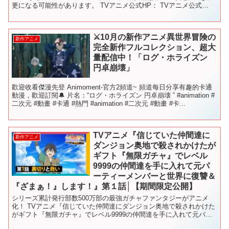
更になる可能性があります。 TVアニメ公式HP： TVアニメ公式
Twitter： TVアニメ公式T...
⚔️10月の新作アニメ異世界冒険の
新作アニメ
完全新作フルコレクション、超大
量配信中！「ログ・ホライズン
円卓崩壊」
歡迎收看傑漫先登 Animoment-官方2頻道~ 頻道每日分享有趣的卡通
動漫，歡迎訂閱🔔 片名：“‌ログ・ホライズン 円卓崩壊‌ ”‌‌ #animation #
二次元 #動畫 #卡通 #熱門 #animation #二次元 #動畫 #卡...
TVアニメ『信じていた仲間達に
新作アニメ
ダンジョン奥地で殺されかけたが
ギフト『無限ガチャ』でレベル
9999の仲間達を手に入れて元パ
ーティーメンバーと世界に復讐＆
『ざまぁ！』します！』第１話│【期間限定公開】
シリーズ累計発行部数500万部の最強ガチャファンタジーがアニメ
化！ TVアニメ『信じていた仲間達にダンジョン奥地で殺されかけた
がギフト『無限ガチャ』でレベル9999の仲間達を手に入れて元パー
ティーメンバーと世界に復讐＆『ざまぁ！』します！』...