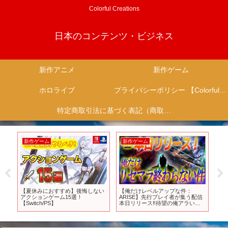
Colorful Creations
日本のコンテンツ・ビジネス
新作アニメ
新作ゲーム
ホロライブ
プライバシーポリシー 【Colorful Creation】
特定商取引法に基づく表記（商取引に関する開示）
新作ゲーム
新作ゲーム
新
ゲー
【夏休みにおすすめ】後悔しない
【俺だけレベルアップな件：
【お
すすめ
アクションゲーム15選！
ARISE】先行プレイ者が集う配信
1
【Switch/PS】
本日リリース‼️待望の俺アラいく
8選
ぞぉぉ！ #vtuber #新作ゲーム
り解
さんぽ #新作