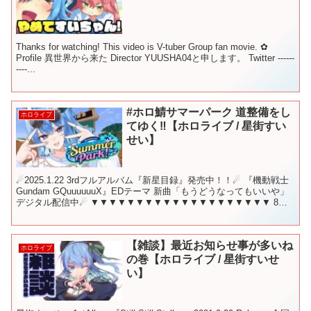
Thanks for watching! This video is V-tuber Group fan movie. ✿
Profile 異世界から来た Director YUUSHA04と申します。 Twitter ------
----...
#ホロ鯖サマーパーク 道整備をし
ホロライブ
てゆく‼【ホロライブ / 星街すい
せい】
☄2025.1.22 3rdフルアルバム『新星目録』発売中！！☄ 『機動戦士
Gundam GQuuuuuuX』EDテーマ 新曲「もうどうなってもいいや」
デジタル配信中☄ ▼▼▼▼▼▼▼▼▼▼▼▼▼▼▼▼▼▼▼▼ 8月
14日 19時から！ こ...
【雑談】最近お知らせ事が多いね
ホロライブ
の巻【ホロライブ / 星街すいせ
い】