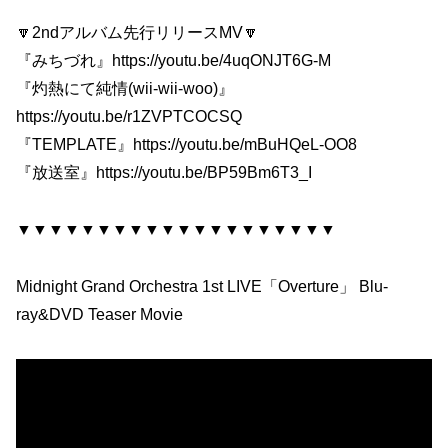
🔽2ndアルバム先行リリースMV🔽
『みちづれ』https://youtu.be/4uqONJT6G-M
『灼熱にて純情(wii-wii-woo)』
https://youtu.be/r1ZVPTCOCSQ
『TEMPLATE』https://youtu.be/mBuHQeL-OO8
『放送室』https://youtu.be/BP59Bm6T3_I
▼▼▼▼▼▼▼▼▼▼▼▼▼▼▼▼▼▼▼▼
Midnight Grand Orchestra 1st LIVE「Overture」 Blu-
ray&DVD Teaser Movie