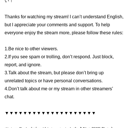
い！
Thanks for watching my stream! I can’t understand English,
but I appreciate your comments and support. To help
everyone enjoy the stream more, please follow these rules:
1.Be nice to other viewers.
2.If you see spam or trolling, don’t respond. Just block,
report, and ignore.
3.Talk about the stream, but please don’t bring up
unrelated topics or have personal conversations.
4.Don’t talk about me or my stream in other streamers’
chat.
▼▼▼▼▼▼▼▼▼▼▼▼▼▼▼▼▼▼▼▼