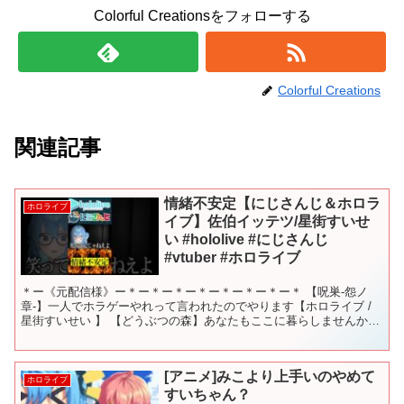
Colorful Creationsをフォローする
Colorful Creations
関連記事
情緒不安定【にじさんじ＆ホロラ
ホロライブ
イブ】佐伯イッテツ/星街すいせ
い #hololive #にじさんじ
#vtuber #ホロライブ
＊ー《元配信様》ー＊ー＊ー＊ー＊ー＊ー＊ー＊ー＊ 【呪巣-怨ノ
章-】一人でホラゲーやれって言われたのでやります【ホロライブ /
星街すいせい 】 【どうぶつの森】あなたもここに暮らしませんか？
【にじさんじ／佐伯イッテツ】 ＊ー《ご本人様》ー...
[アニメ]みこより上手いのやめて
ホロライブ
すいちゃん？