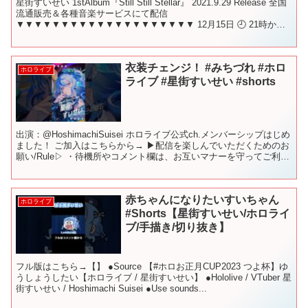
星街すいせい 1stAlbum『Still Still Stellar』 2021.9.29 Release 全国
流通販売＆各種音楽サービスにて配信
▼▼▼▼▼▼▼▼▼▼▼▼▼▼▼▼▼▼▼▼ 12月15日 🕘 21時か
ら！ この放送のことを...
衣装チェンジ！ #みちづれ #ホロ
ホロライブ
ライブ #星街すいせい #shorts
出演：@HoshimachiSuisei ホロライブ公式ch.メンバーシップはじめ
ました！ ご加入はこちらから→ ▶配信を楽しんでいただくためのお
願い/Rule▷ ・待機所やコメント欄は、お互いマナーを守ってご利用
ください。 ・コメントやス...
赤ちゃんになりたいすいちゃん
ホロライブ
#Shorts【星街すいせい/ホロライ
ブ/手描き/切り抜き】
フル版はこちら→【】 ●Source 【#ホロお正月CUP2023 つよ杯】ゆ
うしょうしたい【ホロライブ / 星街すいせい】 ●Hololive / VTuber 星
街すいせい / Hoshimachi Suisei ●Use sounds...