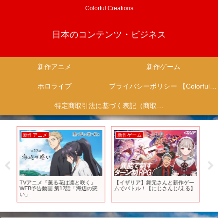
Colorful Creations
日本のコンテンツ・ビジネス
新作アニメ
新作ゲーム
ホロライブ
プライバシーポリシー 【Colorful Creation】
特定商取引法に基づく表記（商取引に関する開示）
新作アニメ
新作ゲーム
新
【王
TVアニメ『薫る花は凛と咲く』
【イザリア】舞元さんと新作ゲー
新
完
WEB予告動画 第12話「海辺の惑
ムでバトル！【にじさんじ/える】
目の
評
い」