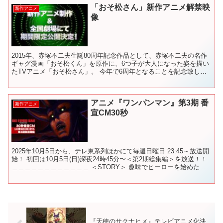
「おそ松さん」新作アニメ解禁映
新作アニメ
像
2015年、赤塚不二夫生誕80周年記念作品として、赤塚不二夫の名作
ギャグ漫画「おそ松くん」を原作に、6つ子が大人になった姿を描い
たTVアニメ「おそ松さん」。 今年で6周年となることを記念致しま
して、新作アニメ制作＆全国劇場にて期間限定公開が...
アニメ『ワンパンマン』第3期 番
新作アニメ
宣CM30秒
2025年10月5日から、テレ東系列ほかにて毎週日曜日 23:45～放送開
始！ 初回は10月5日(日)深夜24時45分〜＜第2期総集編＞を放送！！
＿＿＿＿＿＿＿＿＿＿＿＿ ＜STORY＞ 趣味でヒーローを始めた
男、サイタマ。 3年間の特訓...
『天穂のサクナヒメ』テレビアニメ化決