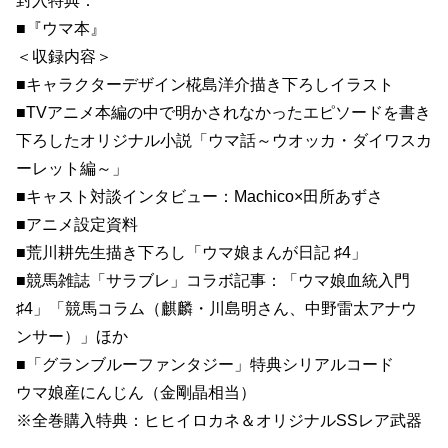
封入特典：
■『ウマ本』
＜収録内容＞
■キャラクターデザイン椛島洋介描き下ろしイラスト
■TVアニメ本編の中で明かされなかったエピソードを書き
下ろしたオリジナル小説「ウマ話～ウオッカ・ダイワスカ
ーレット編～」
■キャスト対談インタビュー：Machico×田所あずさ
■アニメ設定資料
■荒川耕先生描き下ろし「ウマ娘まんが日記 ♯4」
■競馬雑誌「サラブレ」コラボ記事：「ウマ娘血統入門
♯4」「競馬コラム（麒麟・川島明さん、中野雷太アナウ
ンサー）」ほか
■「グランブルーファンタジー」特典シリアルコード
ウマ娘産にんじん（金剛晶相当）
※全巻購入特典：ヒヒイロカネ＆オリジナルSSレア武器