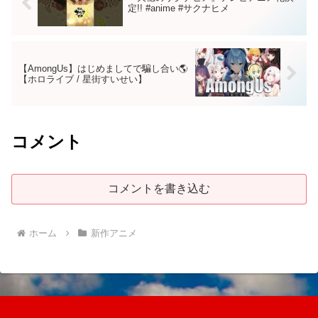
定!! #anime #サクナヒメ
【AmongUs】はじめましてで騙し合い🌎
【ホロライブ / 星街すいせい】
コメント
コメントを書き込む
ホーム
新作アニメ