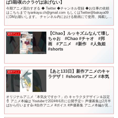
ば3期/夜のクラゲは泳げない】
今期アニメ面白すぎる ◆ Twitter ◆チャンネル登録 ◆お仕事の依頼
はこちらまで tyankaya.ch@gmail.com もしくはTwitter@bakaya09
にDMお願いします。 チャンネル内における動画にて使用、掲載して
いる...
【Chao】ルッキズムなんて壊し
新作アニメ
ちゃお #Chao #チャオ #邦
画 #アニメ #新作 #人魚姫
#shorts
【あと133日】新作アニメのキャ
新作アニメ
ラデザ！ #shorts #アニメ #本気
オリジナルアニメ「本気女ですか？」の キャラクタデザイン＆設定
🧷 アニメ本編は Youtubeで2024年6月に公開予定✨ 声優募集は2月半
ばから行います👍 #自作アニメ #ボイス #声優募集 アニメ本編が見た
い👨声優での参加に興味がある👧...