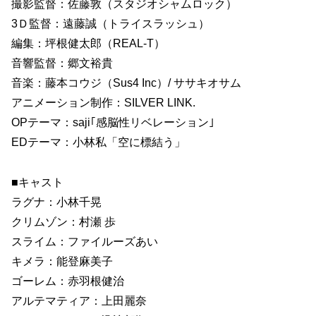
撮影監督：佐藤敦（スタジオシャムロック）
3Ｄ監督：遠藤誠（トライスラッシュ）
編集：坪根健太郎（REAL-T）
音響監督：郷文裕貴
音楽：藤本コウジ（Sus4 Inc）/ ササキオサム
アニメーション制作：SILVER LINK.
OPテーマ：saji｢感脳性リベレーション｣
EDテーマ：小林私「空に標結う」
■キャスト
ラグナ：小林千晃
クリムゾン：村瀬 歩
スライム：ファイルーズあい
キメラ：能登麻美子
ゴーレム：赤羽根健治
アルテマティア：上田麗奈