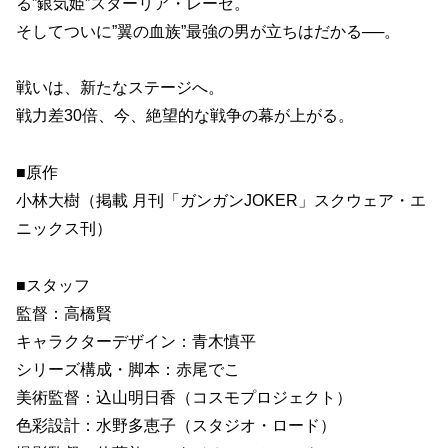
る”銀気姫”スターリア・レーゼ。
そしてついに”翼の血族”最強の男が立ちはだかる──。
戦いは、新たなステージへ。
戦力差30倍、今、絶望的な戦争の幕が上がる。
■原作
小林大樹（掲載 月刊「ガンガンJOKER」スクウェア・エ
ニックス刊）
■スタッフ
監督：高橋賢
キャラクターデザイン：青木慎平
シリーズ構成・脚本：赤尾でこ
美術監督：込山明日香（コスモプロジェクト）
色彩設計：水野多恵子（スタジオ・ロード）