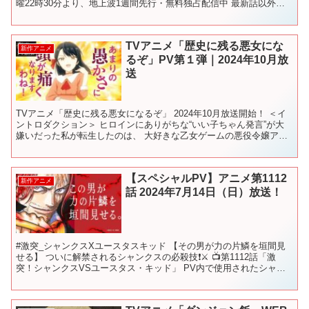
曜22時30分より、地上波1週間先行・無料独占配信中 最新話以外は
全話無料で見られる 『野生のラスボス...
TVアニメ「歴史に残る悪女にな
新作アニメ
るぞ」PV第１弾｜2024年10月放
送
TVアニメ「歴史に残る悪女になるぞ」 2024年10月放送開始！ ＜イ
ントロダクション＞ ヒロインにありがちな“いい子ちゃん発言”が大
嫌いだった私が転生したのは、 大好きな乙女ゲームの悪役令嬢アリ
シア。 念願叶って転生したからには、歴史に残...
【スペシャルPV】アニメ第1112
新作アニメ
話 2024年7月14日（日）放送！
#激突_シャンクスXユースタスキッド 【その男が力の片鱗を垣間見
せる】 ついに解禁されるシャンクスの必殺技❗️⚔️ 📺第1112話「激
突！シャンクスVSユースタス・キッド」 PV内で使用されたシャン
クスの名シーンの数々は ＜全話無料ライブ配...