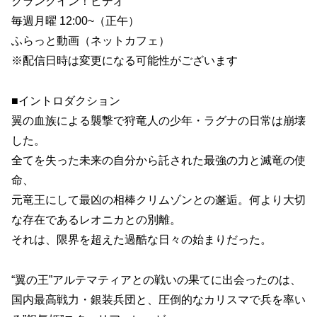
クランクイン！ビデオ
毎週月曜 12:00~（正午）
ふらっと動画（ネットカフェ）
※配信日時は変更になる可能性がございます
■イントロダクション
翼の血族による襲撃で狩竜人の少年・ラグナの日常は崩壊
した。
全てを失った未来の自分から託された最強の力と滅竜の使
命、
元竜王にして最凶の相棒クリムゾンとの邂逅。何より大切
な存在であるレオニカとの別離。
それは、限界を超えた過酷な日々の始まりだった。
“翼の王”アルテマティアとの戦いの果てに出会ったのは、
国内最高戦力・銀装兵団と、圧倒的なカリスマで兵を率い