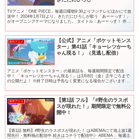
TVアニメ「ONE PIECE」毎週日曜朝9:30よりフジテレビほかにて放
送中！ 2024年1月7日より、きただにひろしが歌う「あーーっす！」
がオープニングテーマになりました。 タイトル：あーーっす！ 作
詞：藤林聖子 作曲：田中公平 編曲：...
【公式】アニメ「ポケットモンス
新作アニメ
ター」第41話「キョーレツかーち
ゃん現る！」（見逃し配信）
アニメ「ポケットモンスター」の最新話を、毎週期間限定で配信
中！ 「キョーレツかーちゃん現る！」は3月8日（金）正午ごろまで
の公開だよ！ ※終了日時は予告なく変更になる場合がございます。
ポケットモンスター、縮めてポケモン。 この星の不思議な...
【第1話 フル】「#野生のラスボ
新作アニメ
スが現れた！」期間限定で無料公
開中！
【第1話 無料】#野生のラスボスが現れた！ はABEMAにて地上波1週
間先行・無料独占配信中 続きはコチラで配信中▷ ABEMA： 毎週土