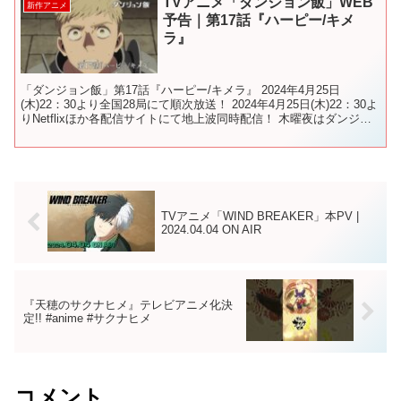
TVアニメ「ダンジョン飯」WEB
新作アニメ
予告｜第17話『ハーピー/キメ
ラ』
「ダンジョン飯」第17話『ハーピー/キメラ』 2024年4月25日
(木)22：30より全国28局にて順次放送！ 2024年4月25日(木)22：30よ
りNetflixほか各配信サイトにて地上波同時配信！ 木曜夜はダンジョ
ン飯！🐲🍴 最新情報...
TVアニメ「WIND BREAKER」本PV |
2024.04.04 ON AIR
『天穂のサクナヒメ』テレビアニメ化決
定!! #anime #サクナヒメ
コメント