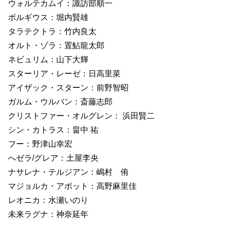
ウォルテカムイ：諏訪部順一
ボルギウス：堀内賢雄
タラテクトラ：竹内良太
オルト・ゾラ：置鮎龍太郎
ネビュリム：山下大輝
スターリア・レーゼ：日高里菜
アイザック・スターン：前野智昭
ガルム・ウルバン：斎藤志郎
クリストファー・オルグレン： 浜田賢二
シン・カトラス：畠中 祐
フー：野津山幸宏
へゼラ/グレア：土屋李央
ナサレナ・テルジアン：嶋村 侑
マジョルカ・アボット：高野麻里佳
レオニカ：水瀬いのり
未来ラグナ：神奈延年