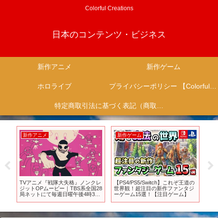
Colorful Creations
日本のコンテンツ・ビジネス
新作アニメ
新作ゲーム
ホロライブ
プライバシーポリシー 【Colorful Creation】
特定商取引法に基づく表記（商取引に関する開示）
新作アニメ
新作ゲーム
新
リ
TVアニメ『戦隊大失格』ノンクレ
【PS4/PS5/Switch】これぞ王道の
T
イ
ジットOPムービー｜TBS系全国28
世界観！超注目の新作ファンタジ
ィザ
局ネットにて毎週日曜午後4時30
ーゲーム15選！【注目ゲーム】
分から放送中／ディズニープラス
にて毎週日曜17:00より配信中