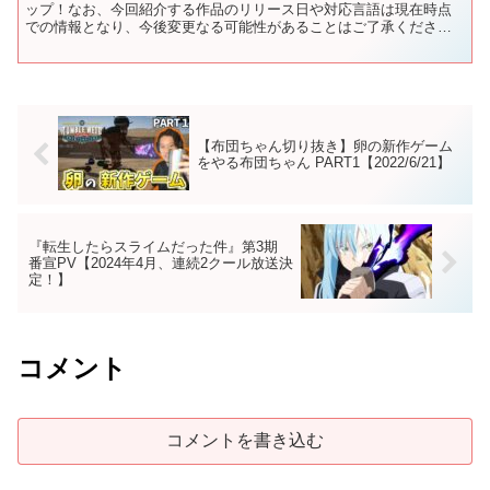
ップ！なお、今回紹介する作品のリリース日や対応言語は現在時点
での情報となり、今後変更なる可能性があることはご了承くださ
い。【コメント＆高評価頂けると嬉しいです】 🔸チャンネル...
【布団ちゃん切り抜き】卵の新作ゲーム
をやる布団ちゃん PART1【2022/6/21】
『転生したらスライムだった件』第3期
番宣PV【2024年4月、連続2クール放送決
定！】
コメント
コメントを書き込む