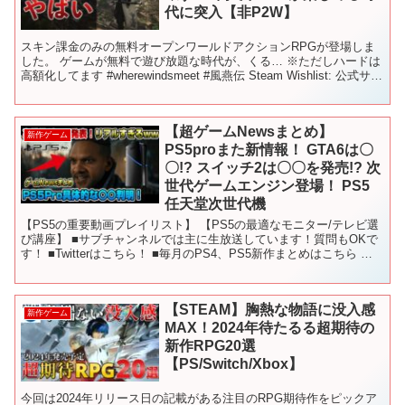
代に突入【非P2W】
スキン課金のみの無料オープンワールドアクションRPGが登場しま
した。 ゲームが無料で遊び放題な時代が、くる… ※ただしハードは
高額化してます #wherewindsmeet #風燕伝 Steam Wishlist: 公式サイ
ト： Disco...
【超ゲームNewsまとめ】
新作ゲーム
PS5proまた新情報！ GTA6は〇
〇!? スイッチ2は〇〇を発売!? 次
世代ゲームエンジン登場！ PS5
任天堂次世代機
【PS5の重要動画プレイリスト】 【PS5の最適なモニター/テレビ選
び講座】 ■サブチャンネルでは主に生放送しています！質問もOKで
す！ ■Twitterはこちら！ ■毎月のPS4、PS5新作まとめはこちら 〇
使用しているBGM - - -...
【STEAM】胸熱な物語に没入感
新作ゲーム
MAX！2024年待たるる超期待の
新作RPG20選
【PS/Switch/Xbox】
今回は2024年リリース日の記載がある注目のRPG期待作をピックア