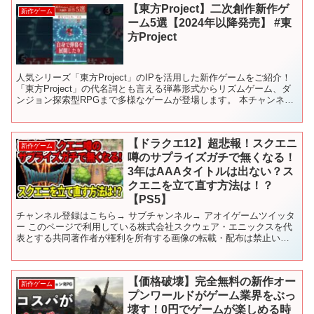
【東方Project】二次創作新作ゲ
新作ゲーム
ーム5選【2024年以降発売】 #東
方Project
人気シリーズ「東方Project」のIPを活用した新作ゲームをご紹介！
「東方Project」の代名詞とも言える弾幕形式からリズムゲーム、ダ
ンジョン探索型RPGまで多様なゲームが登場します。 本チャンネル
では注目のゲーム情報をお届けしていま...
【ドラクエ12】超悲報！スクエニ
新作ゲーム
噂のサプライズガチで無くなる！
3年はAAAタイトルは出ない？ス
クエニを立て直す方法は！？
【PS5】
チャンネル登録はこちら→ サブチャンネル→ アオイゲームツイッタ
ー このページで利用している株式会社スクウェア・エニックスを代
表とする共同著作者が権利を所有する画像の転載・配布は禁止いた
します。 © ARMOR PROJECT/BIRD S...
【価格破壊】完全無料の新作オー
新作ゲーム
プンワールドがゲーム業界をぶっ
壊す！0円でゲームが楽しめる時