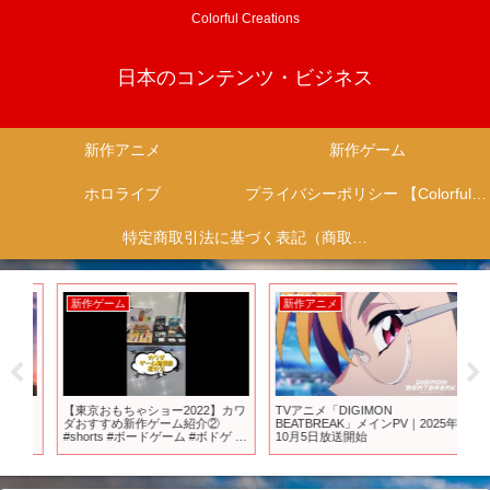
Colorful Creations
日本のコンテンツ・ビジネス
新作アニメ
新作ゲーム
ホロライブ
プライバシーポリシー 【Colorful Creation】
特定商取引法に基づく表記（商取引に関する開示）
新作ゲーム
新作アニメ
新
期
【東京おもちゃショー2022】カワ
TVアニメ「DIGIMON
『ダ
送
ダおすすめ新作ゲーム紹介②
BEATBREAK」メインPV｜2025年
第1
#shorts #ボードゲーム #ボドゲ #
10月5日放送開始
DAN
ゲーム
Fert