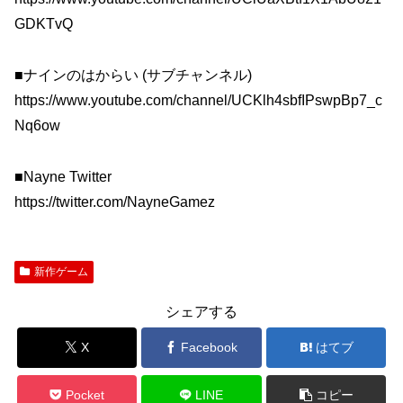
GDKTvQ
■ナインのはからい (サブチャンネル)
https://www.youtube.com/channel/UCKlh4sbfIPswpBp7_c
Nq6ow
■Nayne Twitter
https://twitter.com/NayneGamez
新作ゲーム
シェアする
X
Facebook
はてブ
Pocket
LINE
コピー