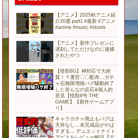
【アニメ】2025秋アニメ紹
介20選 part1 #最新 #アニメ
#anime #music #shorts
【アニメ】新作プレゼンに
遅刻してただけなのに逮捕
されたやつ
【怪獣8G】神対応で大絶
賛！？運営〇〇配布…ガチ
ャ石無限増殖バグ騒動終了
した皆んなの反応&個人的
意見【怪獣8号 THE
GAME】【新作ゲームアプ
リ】
キャラガチャ廃止もバグは
天井なし…未完成品がやば
すぎる… デュエットナイト
アビスをレビュー解説【デ