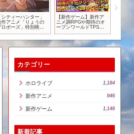
「シティーハンター」
【新作ゲーム】新作ア
【日本
新作アニメ「りょうの
ニメ調RPGや期待のオ
サシン 
プロポーズ」特別映
ープンワールドTPSな
ウズ』
 #City Hunter
ど5本
ックワ
Japanese Anime
トレー
カテゴリー
1,184
ホロライブ
946
新作アニメ
1,146
新作ゲーム
新着記事