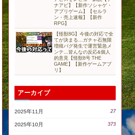
ナアビ】【新作ソシャゲ・
アプリゲーム】【セルラ
ン・売上速報】【新作
RPG】
【怪獣8G】今後の対応で全
てが決まる…ガチャ石無限
増殖バグ発生で運営緊急メ
ンテ…皆んなの反応&個人
的意見【怪獣8号 THE
GAME】【新作ゲームアプ
リ】
アーカイブ
27
2025年11月
373
2025年10月