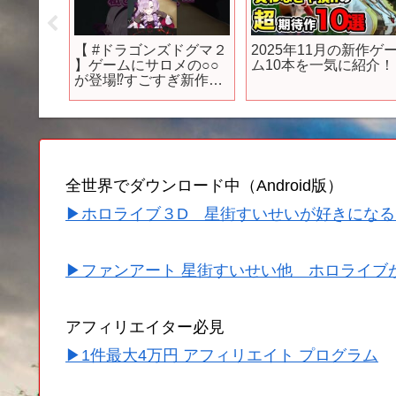
lottア
【 #ドラゴンズドグマ２
2025年11月の新作ゲ
】ゲームにサロメの○○
ム10本を一気に紹介！
が登場⁉すごすぎ新作フ
ァンタジーオープンワ
ールドへようこそ【で
すわ～】
全世界でダウンロード中（Android版）
▶ホロライブ３D 星街すいせいが好きになる
▶ファンアート 星街すいせい他 ホロライブ
アフィリエイター必見
▶1件最大4万円 アフィリエイト プログラム