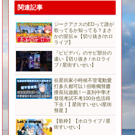
関連記事
ジークアクスのEDって誰が
歌ってるか知ってる？まさ
かの宣伝ｗ【切り抜き/ホロ
ライブ】
『ビビデバ』のサビ部分の
違い【切り抜き / ホロライ
ブ / 星街すいせい】
在星街家小時候不管電動愛
打多久都可以 ! 但唯獨彗醬
擅長玩遊戲 ! 一直到中學才
發現考試不考100分也活得
下去 !【 星街すいせい/星街
彗星 】
【歌枠】【ホロライブ / 星
街すいせい】