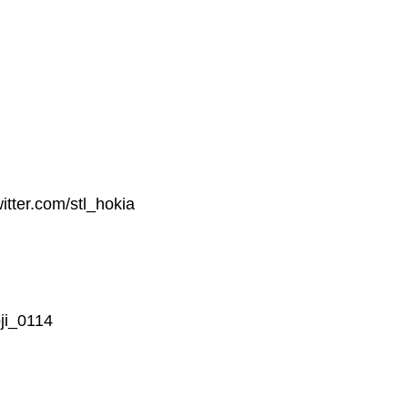
r.com/stl_hokia
ji_0114