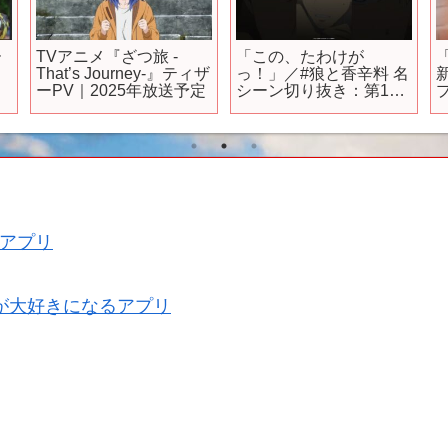
ー
TVアニメ『ざつ旅 -
「この、たわけが
That’s Journey-』ティザ
っ！」／#狼と香辛料 名
ーPV｜2025年放送予定
シーン切り抜き：第10
幕より
像
#
アプリ
が大好きになるアプリ