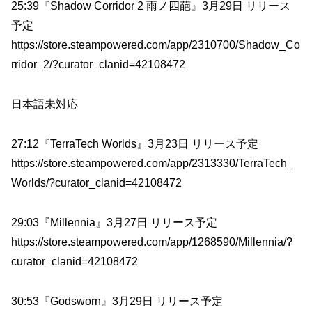
25:39『Shadow Corridor 2 雨ノ四葩』3月29日 リリース
予定
https://store.steampowered.com/app/2310700/Shadow_Co
rridor_2/?curator_clanid=42108472
日本語未対応
27:12『TerraTech Worlds』3月23日 リリース予定
https://store.steampowered.com/app/2313330/TerraTech_
Worlds/?curator_clanid=42108472
29:03『Millennia』3月27日 リリース予定
https://store.steampowered.com/app/1268590/Millennia/?
curator_clanid=42108472
30:53『Godsworn』3月29日 リリース予定