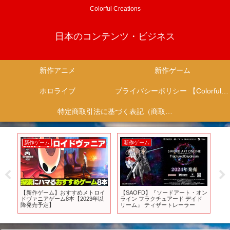
Colorful Creations
日本のコンテンツ・ビジネス
新作アニメ
新作ゲーム
ホロライブ
プライバシーポリシー 【Colorful Creation】
特定商取引法に基づく表記（商取引に関する開示）
新作ゲーム
新作ゲーム
新
【新作ゲーム】おすすめメトロイ
【SAOFD】『ソードアート・オン
TV
 #1
ドヴァニアゲーム8本【2023年以
ライン フラクチュアード デイド
弾 
降発売予定】
リーム』 ティザートレーラー
送開