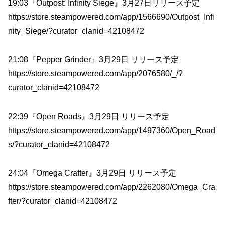
19:03『Outpost: Infinity Siege』3月27日リリース予定
https://store.steampowered.com/app/1566690/Outpost_Infi
nity_Siege/?curator_clanid=42108472
21:08『Pepper Grinder』3月29日 リリース予定
https://store.steampowered.com/app/2076580/_/?
curator_clanid=42108472
22:39『Open Roads』3月29日 リリース予定
https://store.steampowered.com/app/1497360/Open_Road
s/?curator_clanid=42108472
24:04『Omega Crafter』3月29日 リリース予定
https://store.steampowered.com/app/2262080/Omega_Cra
fter/?curator_clanid=42108472