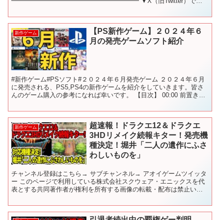
━━━━━━━━━━━━━━━━━━━━ ▼X（旧Twitter）でも
ゲーム情報や速報つぶやいてます！ ▼お仕事のご依頼はこちらか
ら...
【PS新作ゲーム】２０２４年６
新作ゲーム
月の発売ゲームソフト紹介
#新作ゲーム#PSソフト#２０２４年６月発売ゲーム ２０２４年６月
に発売される、PS5,PS4の新作ゲームを紹介をしていきます。皆さ
んのゲーム購入の参考になれば幸いです。 【目次】 00:00 前置き
00:30 東方スペルカーニバル 01...
超速報！ドラクエ12＆ドラクエ
新作ゲーム
3HDリメイク続報キター！発売機
種決定！堀井「二人の遺作にふさ
わしいものを」
チャンネル登録はこちら→ サブチャンネル→ アオイゲームツイッタ
ー このページで利用している株式会社スクウェア・エニックスを代
表とする共同著作者が権利を所有する画像の転載・配布は禁止いた
します。 © ARMOR PROJECT/BIRD S...
引退者続出中の覇権ゲー判明…