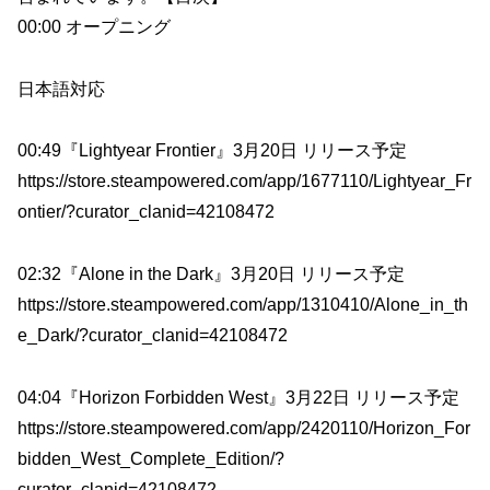
00:00 オープニング
日本語対応
00:49『Lightyear Frontier』3月20日 リリース予定
https://store.steampowered.com/app/1677110/Lightyear_Fr
ontier/?curator_clanid=42108472
02:32『Alone in the Dark』3月20日 リリース予定
https://store.steampowered.com/app/1310410/Alone_in_th
e_Dark/?curator_clanid=42108472
04:04『Horizon Forbidden West』3月22日 リリース予定
https://store.steampowered.com/app/2420110/Horizon_For
bidden_West_Complete_Edition/?
curator_clanid=42108472