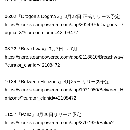
06:02『Dragon’s Dogma 2』3月22日 正式リリース予定
https://store.steampowered.com/app/2054970/Dragons_D
ogma_2/?curator_clanid=42108472
08:22『Breachway』3月7日 → 7月
https://store.steampowered.com/app/2118810/Breachway/
?curator_clanid=42108472
10:34『Between Horizons』3月25日 リリース予定
https://store.steampowered.com/app/1921980/Between_H
orizons/?curator_clanid=42108472
11:57『Palia』3月26日リリース予定
https://store.steampowered.com/app/2707930/Palia/?