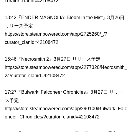
curator_clanid=42108472
13:42『ENDER MAGNOLIA: Bloom in the Mist』3月26日
リリース予定
https://store.steampowered.com/app/2725260/_/?
curator_clanid=42108472
15:46『Necrosmith 2』3月27日 リリース予定
https://store.steampowered.com/app/2277320/Necrosmith_
2/?curator_clanid=42108472
17:27『Bulwark: Falconeer Chronicles』3月27日 リリー
ス予定
https://store.steampowered.com/app/290100/Bulwark_Falc
oneer_Chronicles/?curator_clanid=42108472