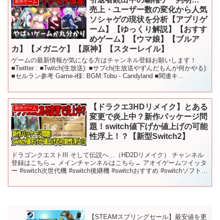
新作ゲーム
売上・ユーザー数の変化から人気
ソシャゲの現状を分析【アプリゲ
ーム】【ゆっくり解説】【おすす
めゲーム】【ウマ娘】【ブルア
カ】【メガニケ】【原神】【スターレイル】
ゲームの最新情報が気になる方はチャンネル登録お願いします！
■Twitter : ■Twitch(生放送): ■サブch(生放送やずんだもんが何かやる):
■セルラン参考 Game-i様: BGM:Tobu - Candyland ■関連キ...
【ドラクエ3HDリメイク】とある
新作ゲーム
変更で炎上中？新作パッケージ問
題！switch値下げか値上げの可能
性浮上！？【新型Switch2】
ドラゴンクエストIII そして伝説へ…（HD2Dリメイク） チャンネル
登録はこちら→ メインチャンネルはこちら→ アオイゲームツイッタ
ー #switch次世代機 #switch後継機 #switchおすすめ #switchソフト
#swit...
【STEAMスプリングセール】最安値を更