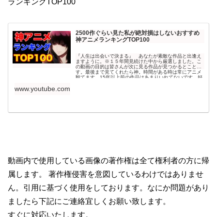
ランキングTOP100
2500作ぐらい見た私が絶対損はしないおすすめ
神アニメランキングTOP100
『人生は出会いで決まる』 あなたが素敵な作品と出逢え
ますように。※１５年間見続けた中から厳選しました。こ
の動画の目的は皆さんが次に見る作品が見つかるとことで
す。最後まで見てくれたら神。時間がある時は常にアニメ
観てます。15年以上前の作品はあまりいれてないです。好
みが合わなかったらごめんなさい。このアニメ抜けてる
www.youtube.com
よ...
動画内で使用している画像の著作権は全て権利者の方に帰
属します。 著作権侵害を意図しているわけではありませ
ん。引用に基づく使用をしております。なにか問題があり
ましたら下記にご連絡宜しくお願い致します。
すぐに対応いたします。