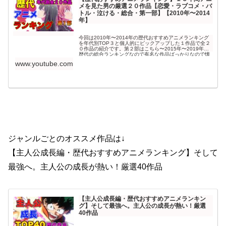
メを見た男の厳選２０作品【恋愛・ラブコメ・バ
トル・泣ける・総合・第一部】【2010年〜2014
年】
今回は2010年〜2014年の歴代おすすめアニメランキング
を年代別TOP３と個人的にピックアップした１作品で全２
０作品の紹介です。第２部はこちら〜2015年〜2019年版↓
歴代の総合ランキングなので有名な作品ばっかりなので懐
かしい感じで楽しんでもらえると嬉し...
www.youtube.com
ジャンルごとのオススメ作品は↓
【主人公成長編・歴代おすすめアニメランキング】そして
最強へ。主人公の成長が熱い！厳選40作品
【主人公成長編・歴代おすすめアニメランキン
グ】そして最強へ。主人公の成長が熱い！厳選
40作品