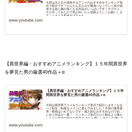
今回は主人公が成長するアニメのおすすめをランキング形
式で紹介です！だんだん主人公が最強へなっていく姿や成
長する姿に胸が熱くなる作品がいっぱいです！サブチャン
ネル作ってみたので気が向いたら登録よろしくお願いしま
す！ときどき動画あげるかも
www.youtube.com
【異世界編・おすすめアニメランキング】１５年間異世界
を夢見た男の厳選40作品＋α
【異世界編・おすすめアニメランキング】１５年
間異世界を夢見た男の厳選40作品＋α
今回は異世界アニメをランキング形式で紹介します！なる
べく転生、転移をメインに選んでみました！今回の選考基
準・映画はいれてないです・個人的なおすすめなので自分
に合う作品が一番！・ランキング形式だけど順位より懐か
しんだり自分の好きな作品が きたら嬉しいみたいな感じで
楽しんでもらえるとうれしいです！・上位にいくほど有...
www.youtube.com