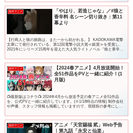
「やはり、若造じゃな」／#狼と
新作アニメ
香辛料 名シーン切り抜き：第11
幕より
【行商人と狼の旅路は、また一から紡がれる。】 KADOKAWA電撃
文庫にて発行されている、第12回電撃小説大賞≪銀賞≫を受賞し、
2021年にシリーズ15周年を迎えた大人気ライトノベル『狼と香辛
料』。 現在ではシリーズ累計発行部数500万部を...
【2024春アニメ】4月放送開始！
新作アニメ
全51作品をPVと一緒に紹介！(1
月版)
📺最新版はコチラ📺 2024年4月から放送予定の春アニメ全51作品
を、公式PVと一緒に紹介しています。(※1/18時点の情報) 制作会社
や声優、スタッフ情報も掲載していますので、視聴前の参考にして
いただければと思います！ また、来期アニメ紹...
アニメ「天官賜福 貮」Web予告
新作アニメ
｜第九話「永安と仙楽」