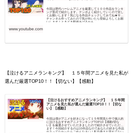
今回は歴代ハーレムアニメを厳選して１００作品をランキ
ング形式で紹介します。テンポよく紹介していくので宜し
くお願いします！気になる作品チェックしてみてね★サブ
チャンネル作ってみたので気が向いたら登録よろしくお願
いします！ときどき動画あげるかも
www.youtube.com
【泣けるアニメランキング】 １５年間アニメを見た私が
選んだ厳選TOP10！！【切ない】【感動】
【泣けるおすすめアニメランキング】 １５年間
アニメを見た私が選んだ厳選TOP10！！【切な
い】【感動】
今回は僕がアニメを好きになって１５年間見た中で個人的
に泣けるおすすめアニメランキングTOP10【感動/切な
い】を厳選させていただきましたので紹介させていただき
ます！今回紹介するのは10作品なのであなたの好きな作品
が入ってなかったらごめんなさい！私自身まだ見れてない