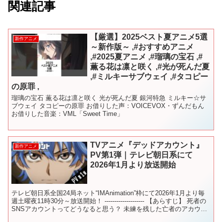
関連記事
【厳選】2025ベスト夏アニメ5選
新作アニメ
～新作版～ ,#おすすめアニメ
,#2025夏アニメ ,#瑠璃の宝石 ,#
薫る花は凛と咲く ,#光が死んだ夏
,#ミルキーサブウェイ ,#タコピー
の原罪 ,
瑠璃の宝石 薫る花は凛と咲く 光が死んだ夏 銀河特急 ミルキー☆サ
ブウェイ タコピーの原罪 お借りした声：VOICEVOX・ずんだもん
お借りした音楽：VML「Sweet Time」
TVアニメ『デッドアカウント』
新作アニメ
PV第1弾｜テレビ朝日系にて
2026年1月より放送開始
テレビ朝日系全国24局ネット“IMAnimation”枠にて2026年1月より毎
週土曜夜11時30分～放送開始！ -------------------- 【あらすじ】 死者の
SNSアカウントってどうなると思う？ 未練を残した亡者のアカウ
ン...