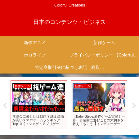
Colorful Creations
日本のコンテンツ・ビジネス
新作アニメ
新作ゲーム
ホロライブ
プライバシーポリシー 【Colorful Creation】
特定商取引法に基づく表記（商取引に関する開示）
新作ゲーム
新作ゲーム
新
し
無課金に優しいは幻想!? 課金単価
【Baby Steps/新作ゲーム実況】一
【
第1
が高いスマホゲームランキング
歩一歩確実に進むことの大切さを
ド
Top10【ソシャゲ・アプリゲー
教えてもらう【インディーゲー
サ
ム】【ゆっくり解説】【無課金に
ム/#indiegames】
おすすめのゲーム】【ウマ娘】
【FGO】