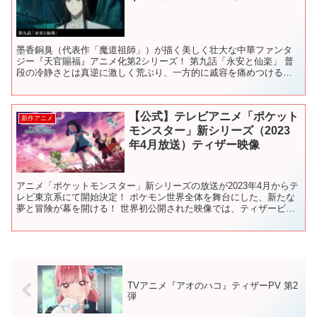
墨香銅臭（代表作「魔道祖師」）が描く美しく壮大な中華ファンタ
ジー『天官賜福』アニメ化第2シリーズ！ 第九話「永安と仙楽」 普
段の冷静さとは真逆に激しく荒ぶり、一方的に戚容を痛めつける花
城。音を上げた戚容はとうとう鎏金宴虐殺事件の真相について...
【公式】テレビアニメ「ポケット
新作アニメ
モンスター」新シリーズ（2023
年4月放送）ティザー映像
アニメ「ポケットモンスター」新シリーズの放送が2023年4月からテ
レビ東京系にて開始決定！ ポケモン世界全体を舞台にした、新たな
夢と冒険が幕を開ける！ 世界初公開された映像では、ティザービジ
ュアルも公開され、新たな2人の主人公、リコとロイの...
TVアニメ『アオのハコ』ティザーPV 第2
弾