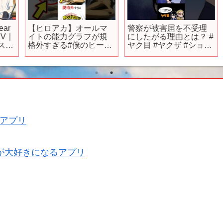
r
【ヒロアカ】オールマ
警察が被害届を不受理
｜
イトの能力グラフが規
にしたがる理由とは？ #
タ
格外すぎる#僕のヒーロ
ヤク目 #ヤクザ #ショー
ーアカデミア #ヒロアカ
トアニメ #ネタ #おもし
ろ #漫画動画 #晴十ナツ
メグ #アニメ #スカッと
#恋愛 #893 #自主制作ア
ニメ #警察
アプリ
が大好きになるアプリ