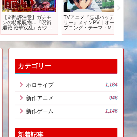
【※酷評注意】ガチモ
TVアニメ『忘却バッテ
TVアニ
ンの特級呪物…『呪術
リー』メインPV｜オー
期、始
廻戦 戦華双乱』がクソ
プニング・テーマ：Mrs.
ゲー過ぎた件を忖度な
GREEN APPLE 「ライ
しの本音でガチレビュ
ラック」｜“Oblivion
ー【PS5/PS4、クリア
Battery” Main Trailer w/
レビュー、感想/酷評/批
OP Theme
評、おすすめゲーム情
報、ゆっくり解説】
カテゴリー
1,184
ホロライブ
946
新作アニメ
1,146
新作ゲーム
新着記事