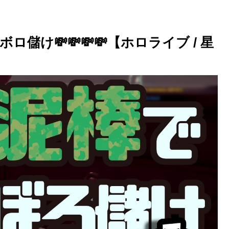
ってボロ儲け💸💸💸💸【ホロライブ / 星