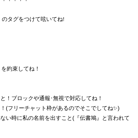
 のタグをつけて呟いてね!
とを約束してね！
こと！ブロックや通報･無視で対応してね！
！(フリーチャット枠があるのでそこでしてね✨)
てない時に私の名前を出すこと(『伝書鳩』と言われて