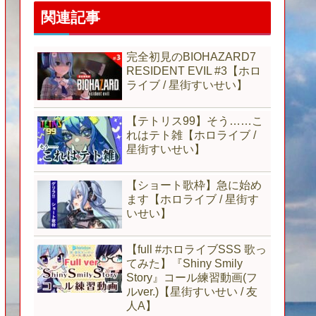
関連記事
完全初見のBIOHAZARD7
RESIDENT EVIL #3【ホロ
ライブ / 星街すいせい】
【テトリス99】そう……こ
れはテト雑【ホロライブ /
星街すいせい】
【ショート歌枠】急に始め
ます【ホロライブ / 星街す
いせい】
【full #ホロライブSSS 歌っ
てみた】『Shiny Smily
Story』コール練習動画(フ
ルver.)【星街すいせい / 友
人A】