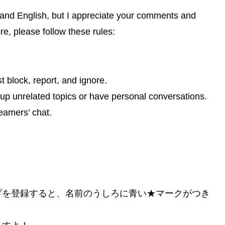
tand English, but I appreciate your comments and
e, please follow these rules:
t block, report, and ignore.
 up unrelated topics or have personal conversations.
eamers’ chat.
プを登録すると、名前のうしろに青い★マークがつき