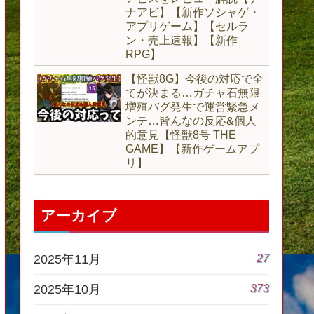
ナアビ】【新作ソシャゲ・
アプリゲーム】【セルラ
ン・売上速報】【新作
RPG】
【怪獣8G】今後の対応で全
てが決まる…ガチャ石無限
増殖バグ発生で運営緊急メ
ンテ…皆んなの反応&個人
的意見【怪獣8号 THE
GAME】【新作ゲームアプ
リ】
アーカイブ
27
2025年11月
373
2025年10月