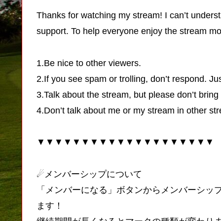
Thanks for watching my stream! I can’t unders
support. To help everyone enjoy the stream mor
1.Be nice to other viewers.
2.If you see spam or trolling, don’t respond. Jus
3.Talk about the stream, but please don’t bring
4.Don’t talk about me or my stream in other str
▼▼▼▼▼▼▼▼▼▼▼▼▼▼▼▼▼▼▼▼
☄メンバーシップについて
「メンバーになる」ボタンからメンバーシッ
ます！