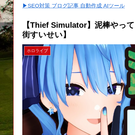
▶SEO対策 ブログ記事 自動作成 AIツール
【Thief Simulator】泥棒や
街すいせい】
ホロライブ