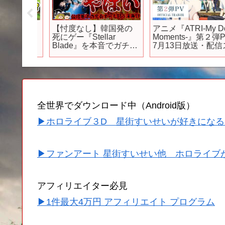
Dリメイ
【忖度なし】韓国発の
アニメ『ATRI-My Dea
そろそ
死にゲー『Stellar
Moments-』第２弾PV
？ドラ
Blade』を本音でガチレ
7月13日放送・配信ス
ン7発売
ビュー！【PS5、ステラ
ート
イクのパ
ーブレイド、クリア/新
トは誰
作レビュー、神ゲーorク
ソゲー、感想/評価/批
評、ゆっくり解説】
全世界でダウンロード中（Android版）
▶ホロライブ３D 星街すいせいが好きになる
▶ファンアート 星街すいせい他 ホロライブ
アフィリエイター必見
▶1件最大4万円 アフィリエイト プログラム