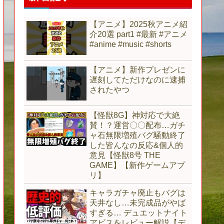
【アニメ】2025秋アニメ紹
介20選 part1 #最新 #アニメ
#anime #music #shorts
【アニメ】新作プレゼンに
遅刻してただけなのに逮捕
されたやつ
【怪獣8G】神対応で大絶
賛！？運営〇〇配布…ガチ
ャ石無限増殖バグ騒動終了
した皆んなの反応&個人的
意見【怪獣8号 THE
GAME】【新作ゲームアプ
リ】
キャラガチャ廃止もバグは
天井なし…未完成品がやば
すぎる… デュエットナイト
アビスをレビュー解説【デ