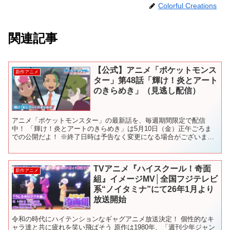
Colorful Creations
関連記事
【公式】アニメ「ポケットモンス
新作アニメ
ター」第48話「輝け！炎とアート
のきらめき」（見逃し配信）
アニメ「ポケットモンスター」の最新話を、毎週期間限定で配信
中！ 「輝け！炎とアートのきらめき」は5月10日（金）正午ごろま
での公開だよ！ ※終了日時は予告なく変更になる場合がございま
す。 ポケットモンスター、縮めてポケモン。 この星の不思議...
TVアニメ『ハイスクール！奇面
新作アニメ
組』イメージMV│全国フジテレビ
系“ノイタミナ”にて26年1月より
放送開始
令和の時代にハイテンションなギャグアニメ放送決定！ 個性的なキ
ャラ達と共に疲れを笑い飛ばそう 原作は1980年、「週刊少年ジャン