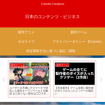
Colorful Creations
日本のコンテンツ・ビジネス
新作アニメ
新作ゲーム
ホロライブ
プライバシーポリシー 【Colorful Creation】
特定商取引法に基づく表記（商取引に関する開示）
新作ゲーム
新作ゲーム
新
る期
ユーザーの不満にデスマーチで対
【完全新作】ゲーム全部に製作者
【7
選！
抗した新作オープンワールドを解
のボイスが入ったクソゲーが面白
作
説 まだ足りない部分は◯◯です
い
信
【鳴潮】
ニ