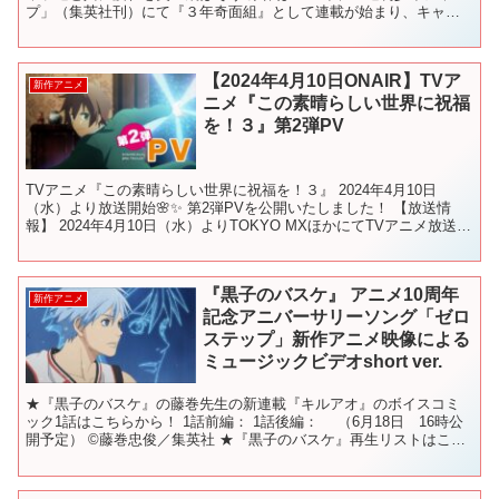
プ」（集英社刊）にて『３年奇面組』として連載が始まり、キャラ
クターたちの進学に伴い『ハイスクール！奇面組』と改題...
【2024年4月10日ONAIR】TVア
新作アニメ
ニメ『この素晴らしい世界に祝福
を！３』第2弾PV
TVアニメ『この素晴らしい世界に祝福を！３』 2024年4月10日
（水）より放送開始🌸✨ 第2弾PVを公開いたしました！ 【放送情
報】 2024年4月10日（水）よりTOKYO MXほかにてTVアニメ放送開
始！ TOKYO MX： 4月10...
『黒子のバスケ』 アニメ10周年
新作アニメ
記念アニバーサリーソング「ゼロ
ステップ」新作アニメ映像による
ミュージックビデオshort ver.
★『黒子のバスケ』の藤巻先生の新連載『キルアオ』のボイスコミ
ック1話はこちらから！ 1話前編： 1話後編： （6月18日 16時公
開予定） ©藤巻忠俊／集英社 ★『黒子のバスケ』再生リストはこち
ら▼ ★『黒子のバスケ』公式HPはこちら▼ ...