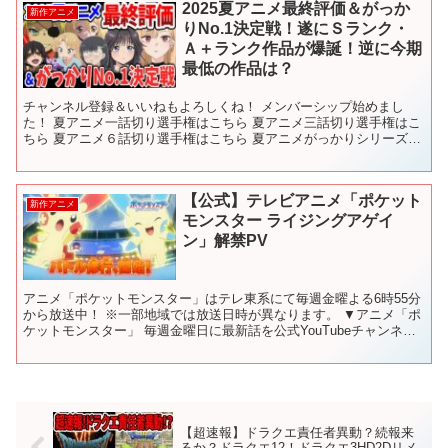
2025夏アニメ最終評価＆がっか
新作アニメ
りNo.1決定戦！遂にＳランク・
Ａ＋ランク作品が爆誕！逆に今期
最低の作品は？
チャンネル登録＆いいねもよろしくね！ メンバーシップ始めまし
た！ 夏アニメ一話切り選手権はこちら 夏アニメ三話切り選手権はこ
ちら 夏アニメ６話切り選手権はこちら 夏アニメがっかりシリーズ
過去動画も見てね！ 【2025春アニメ】 【2025...
【公式】テレビアニメ「ポケット
新作アニメ
モンスター ライジングアゲイ
ン」解禁PV
アニメ「ポケットモンスター」はテレ東系にて毎週金曜よる6時55分
から放送中！ ※一部地域では放送日時が異なります。 ▼アニメ「ポ
ケットモンスター」 毎週金曜日に最新話を公式YouTubeチャンネル
にて配信中！ 【見逃し配信】アニメ「ポケット...
【超速報】ドラクエ責任者異動？続報来
るか？ドラクエ12！ドラクエ3HD2Dリメ