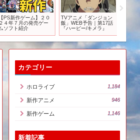
【PS新作ゲーム】２０
TVアニメ「ダンジョン
話題の
２４年７月の発売ゲー
飯」WEB予告｜第17話
＆オンラ
ムソフト紹介
『ハーピー/キメラ』
がリリ
麗アク
RPGな
ど
カテゴリー
1,184
ホロライブ
946
新作アニメ
1,146
新作ゲーム
新着記事