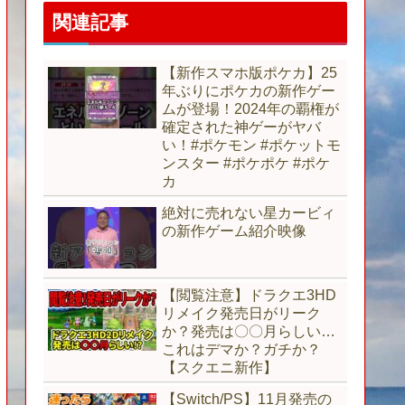
関連記事
【新作スマホ版ポケカ】25
年ぶりにポケカの新作ゲー
ムが登場！2024年の覇権が
確定された神ゲーがヤバ
い！#ポケモン #ポケットモ
ンスター #ポケポケ #ポケ
カ
絶対に売れない星カービィ
の新作ゲーム紹介映像
【閲覧注意】ドラクエ3HD
リメイク発売日がリーク
か？発売は〇〇月らしい…
これはデマか？ガチか？
【スクエニ新作】
【Switch/PS】11月発売の