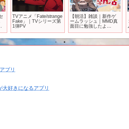
セ
TVアニメ「Fate/strange
【朝活】雑談｜新作ゲ
Fake」｜TVシリーズ第
ームラッシュ｜MMD真
リ
1弾PV
面目に勉強したよ
【VTuber / 坂中オル】
アプリ
が大好きになるアプリ