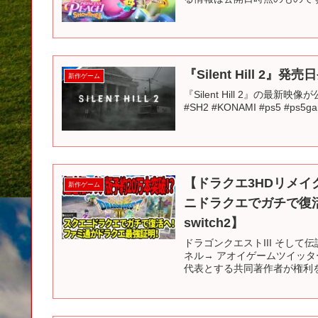
『Silent Hill 2』発
新作ゲーム
『Silent Hill 2』の最新映像
#SH2 #KONAMI #ps5 #ps5g
【ドラクエ3HDリメイ
新作ゲーム
ニドラクエでガチで復
switch2】
ドラゴンクエストIII そして
ネル→ アオイゲームツイッ
代表とする共同著作者が権利を