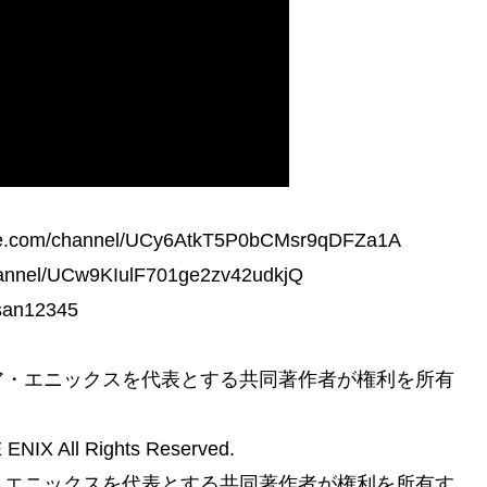
m/channel/UCy6AtkT5P0bCMsr9qDFZa1A
nel/UCw9KIulF701ge2zv42udkjQ
an12345
ア・エニックスを代表とする共同著作者が権利を所有
X All Rights Reserved.
・エニックスを代表とする共同著作者が権利を所有す