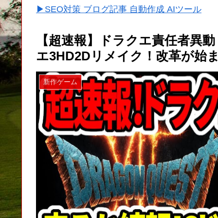
▶SEO対策 ブログ記事 自動作成 AIツール
【超速報】ドラクエ責任者異動
エ3HD2Dリメイク！改革が始
新作ゲーム