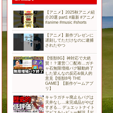
【アニメ】2025秋アニメ紹
介20選 part1 #最新 #アニメ
#anime #music #shorts
【アニメ】新作プレゼンに
遅刻してただけなのに逮捕
されたやつ
【怪獣8G】神対応で大絶
賛！？運営〇〇配布…ガチ
ャ石無限増殖バグ騒動終了
した皆んなの反応&個人的
意見【怪獣8号 THE
GAME】【新作ゲームアプ
リ】
キャラガチャ廃止もバグは
天井なし…未完成品がやば
すぎる… デュエットナイト
アビスをレビュー解説【デ