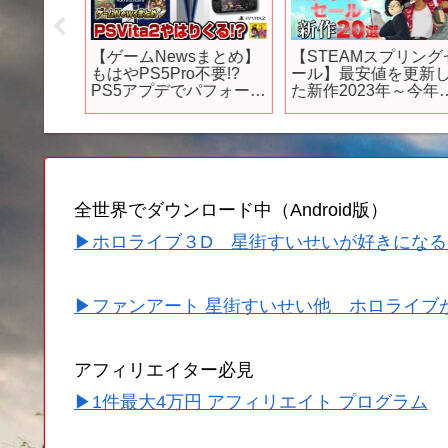
・青山
【ゲームNewsまとめ】
【STEAMスプリング
』が30
もはやPS5Pro不要!?
ール】最安値を更新し
作アニ
PS5アプデでパフォーマ
た新作2023年～今年
ンス超強化ww PS2本格
リースされた高評価セ
始動!? PS6と携帯機も
ール作品20選！昨年、
くるか!? GTA RP登場！
今年リリース作品がお
買い得
全世界でダウンロード中（Android版）
▶ホロライブ３D 星街すいせいが好きになる
▶ファンアート 星街すいせい他 ホロライブ
アフィリエイター必見
▶1件最大4万円 アフィリエイト プログラム