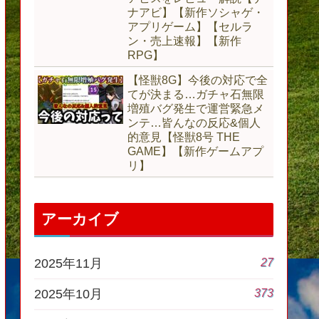
ナアビ】【新作ソシャゲ・
アプリゲーム】【セルラ
ン・売上速報】【新作
RPG】
【怪獣8G】今後の対応で全
てが決まる…ガチャ石無限
増殖バグ発生で運営緊急メ
ンテ…皆んなの反応&個人
的意見【怪獣8号 THE
GAME】【新作ゲームアプ
リ】
アーカイブ
27
2025年11月
373
2025年10月