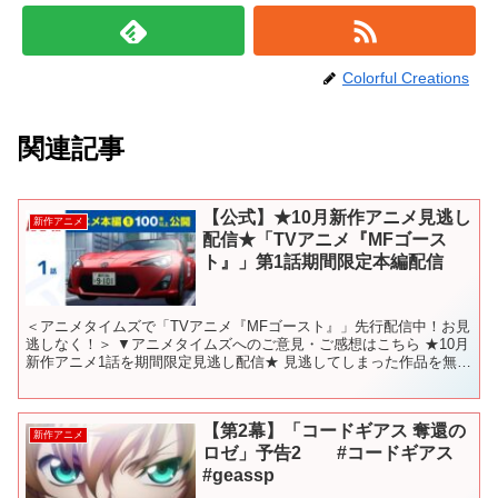
Colorful Creations
関連記事
【公式】★10月新作アニメ見逃し
新作アニメ
配信★「TVアニメ『MFゴース
ト』」第1話期間限定本編配信
＜アニメタイムズで「TVアニメ『MFゴースト』」先行配信中！お見
逃しなく！＞ ▼アニメタイムズへのご意見・ご感想はこちら ★10月
新作アニメ1話を期間限定見逃し配信★ 見逃してしまった作品を無料
でチェックして好きなアニメをみつけよう。 いま...
【第2幕】「コードギアス 奪還の
新作アニメ
ロゼ」予告2 #コードギアス
#geassp