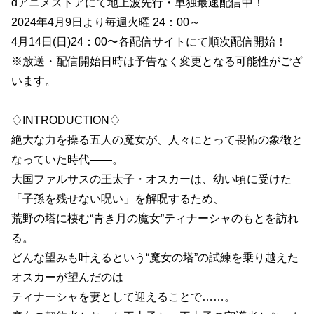
dアニメストアにて地上波先行・単独最速配信中！
2024年4月9日より毎週火曜 24：00～
4月14日(日)24：00〜各配信サイトにて順次配信開始！
※放送・配信開始日時は予告なく変更となる可能性がござ
います。
♢INTRODUCTION♢
絶大な力を操る五人の魔女が、人々にとって畏怖の象徴と
なっていた時代――。
大国ファルサスの王太子・オスカーは、幼い頃に受けた
「子孫を残せない呪い」を解呪するため、
荒野の塔に棲む“青き月の魔女”ティナーシャのもとを訪れ
る。
どんな望みも叶えるという“魔女の塔”の試練を乗り越えた
オスカーが望んだのは
ティナーシャを妻として迎えることで……。