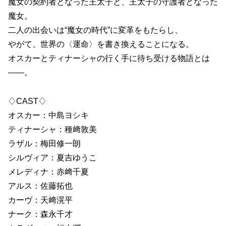
魔女の契約者となった王太子と、王太子の守護者となった
魔女。
二人の出会いは“魔女の時代”に変革をもたらし、
やがて、世界の〈運命〉を書き換えることになる。
オスカーとティナーシャの行く手に待ち受ける物語とは
――。
♢CAST♢
オスカー：中島ヨシキ
ティナーシャ：種﨑敦美
ラザル：梅田修一朗
シルヴィア：夏吉ゆうこ
メレディナ：赤﨑千夏
アルス：佐藤拓也
カーヴ：天﨑滉平
ナーク：森永千才