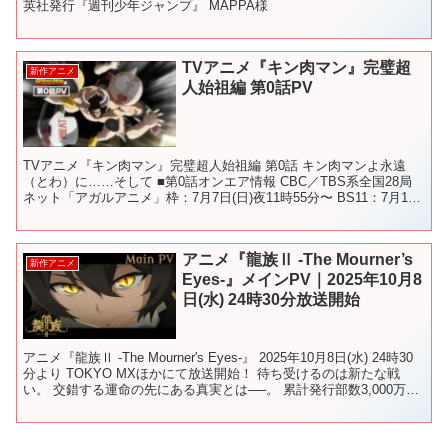
英社発行『週刊少年ジャンプ』 MAPPA様
TVアニメ『キン肉マン』完璧超
新作アニメ
人始祖編 第0話PV
TVアニメ『キン肉マン』完璧超人始祖編 第0話 キン肉マンよ永遠
（とわ）に……そして ■第0話オンエア情報 CBC／TBS系全国28局
ネット「アガルアニメ」枠：7月7日(日)夜11時55分〜 BS11：7月12
日(金)18時30分〜 アニマ...
アニメ『龍族Ⅱ -The Mourner’s
新作アニメ
Eyes-』メインPV｜2025年10月8
日(水) 24時30分放送開始
アニメ『龍族Ⅱ -The Mourner's Eyes-』 2025年10月8日(水) 24時30
分より TOKYO MXほかにて放送開始！ 待ち受けるのは新たな戦
い。 交錯する運命の先にある真実とは──。 累計発行部数3,000万部
を超え...