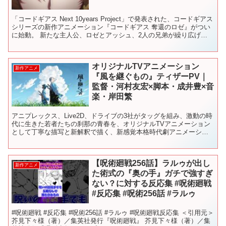
「コードギアス Next 10years Project」で発表された、コードギアス
シリーズの新作アニメーション『コードギアス 奪還のロゼ』がつい
に始動。 新たな主人公、ロゼとアッシュ、2人の兄弟が繰り広げ
る“奪還”の物語が、新時代を切り開...
オリジナルTVアニメーション
新作アニメ
『風を継ぐもの』ティザーPV｜
監督・河村友宏×脚本・成井豊×音
楽・岸田繁
アニプレックス、Live2D、ドライブの3社がタッグを組み、激動の時
代に生きた若者たちの刹那の青春を、オリジナルTVアニメーション
として丁寧な描写と新解釈で描く、新感覚本格時代劇アニメーショ
ン『風を継ぐもの』が始動！監督・河村友宏×脚本・成...
【呪術廻戦256話】ラルゥが出し
新作アニメ
た術式の『奥の手』ガチで強すぎ
ない？に対する反応集 #呪術廻戦
#反応集 #呪術256話 #ラルゥ
#呪術廻戦 #反応集 #呪術256話 #ラルゥ #呪術廻戦反応集 ＜引用元＞
芥見下々様（著）／集英社発行『呪術廻戦』 芥見下々様（著）／集