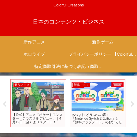
Colorful Creations
日本のコンテンツ・ビジネス
新作アニメ
新作ゲーム
ホロライブ
プライバシーポリシー 【Colorful Creation】
特定商取引法に基づく表記（商取引に関する開示）
新作アニメ
新作アニメ
新
2話
【公式】アニメ「ポケットモンス
あつまれ どうぶつの森：
【Ri
ター テラスタルデビュー」｜4
「Nintendo Switch 2 Edition」と
新
月12日（金）よりスタート！
「無料アップデート」のお知らせ
プ