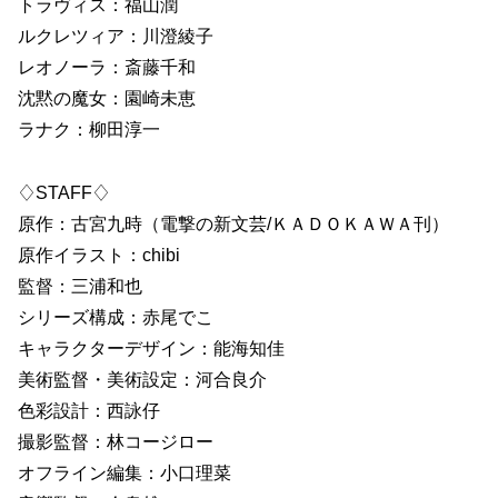
トラヴィス：福山潤
ルクレツィア：川澄綾子
レオノーラ：斎藤千和
沈黙の魔女：園崎未恵
ラナク：柳田淳一
♢STAFF♢
原作：古宮九時（電撃の新文芸/ＫＡＤＯＫＡＷＡ刊）
原作イラスト：chibi
監督：三浦和也
シリーズ構成：赤尾でこ
キャラクターデザイン：能海知佳
美術監督・美術設定：河合良介
色彩設計：西詠仔
撮影監督：林コージロー
オフライン編集：小口理菜