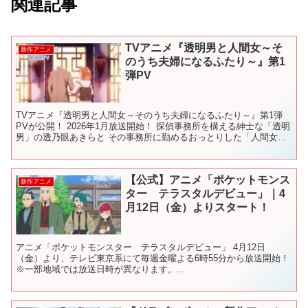
関連記事
TVアニメ『透明男と人間女～そ
新作アニメ
のうち夫婦になるふたり～』第1
弾PV
TVアニメ『透明男と人間女～そのうち夫婦になるふたり～』第1弾
PVが公開！ 2026年1月放送開始！ 探偵事務所を構える紳士な「透明
男」の透乃眼あきらと その事務所に勤めるおっとりした「人間女
性」の夜香しずか。 透明に姿を消しても、目の見...
【公式】アニメ「ポケットモンス
新作アニメ
ター テラスタルデビュー」｜4
月12日（金）よりスタート！
アニメ「ポケットモンスター テラスタルデビュー」 4月12日
（金）より、テレビ東京系にて毎週金曜よる6時55分から放送開始！
※一部地域では放送日時が異なります。
==================================== 主...