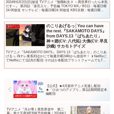
2024年6月2日(日)放送 TVアニメ『無職転生Ⅱ ～異世界行ったら本気
だす～』 第20話「迷宮入り」予告編 TOKYO MX／BS11：毎週日曜
24:00放送 サンテレビ：毎週日曜24:30放送 KBS京都：毎週日曜
24:00放送 AB...
のこりあげるっ│You can have
新作アニメ
the rest.『SAKAMOTO DAYS』
from DAYS.13「ばちあたり」
神々廻(CV: 八代拓) 大佛(CV: 早見
沙織) サカモトデイズ
TVアニメ『SAKAMOTO DAYS』 DAYS.13「ばちあたり」のこりあ
げるっ 📺テレ東系列ほかにて毎週月曜24時から放送中！ 📱Netflixに
てNetflixにて1話先行配信 そのほか各配信プラットフォームでもTV
放送後に順次配信...
【公式】★4月新作アニメ見逃し配信
★「ひみつのアイプリ」第1話期間限定本
編配信
TVアニメ『月が導く異世界道中 第二
幕』第十五夜WEB版予告映像｜2024年1