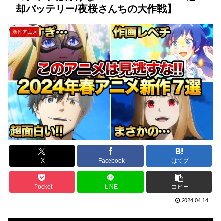
却バッテリー/夜桜さんちの大作戦】
新作アニメ
X
Facebook
はてブ
Pocket
LINE
コピー
2024.04.14