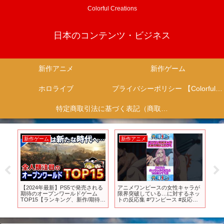
Colorful Creations
日本のコンテンツ・ビジネス
新作アニメ
新作ゲーム
ホロライブ
プライバシーポリシー 【Colorful Creation】
特定商取引法に基づく表記（商取引に関する開示）
新作ゲーム
新作アニメ
新
で
【2024年最新】PS5で発売される
アニメワンピースの女性キャラが
【P
ニメ
期待のオープンワールドゲーム
限界突破している…に対するネッ
問
評
TOP15【ランキング、新作/期待
トの反応集 #ワンピース #反応集
れ
ギュ
作/注目作、神ゲー/領解、おすす
#shorts
す
#社長
めゲーム情報、ゆっくり解説】
説