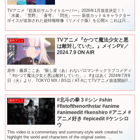
TVアニメ『鎧真伝サムライトルーパー』2026年1月放送決定！！
「水簾」「荒野」「蒼穹」「閃光」─── 新規カット＆キャラクター
ボイスが追加された超特報映像《リメイク版》を公開⚔ これは只事
じゃねえ！ 新生！ 時代を越えたサムライ、見参 ...
TVアニメ『かつて魔法少女と悪
新作アニメ
は敵対していた。』メインPV／
2024.7.9 ON AIR
原作：藤原ここあ “殺し愛（あ）わない”ロマンチックラブコメディ
『 #かつて魔法少女と悪は敵対していた。』 #まほあく 2024年7月9
日（火）より、TOKYO MX / BS11 / AT-XにてTVアニメ放送開始!!
☆公式サイト ☆...
#北斗の拳 3 #シン #shin
新作アニメ
#fistofthenorthstar #anime
#animeedit #kenshiro #アニメ #
アニメ好き #epicedit #ケンシロ
ウ
This video is a commentary and summary-style work created to
highlight the world and characters of the original series. ...