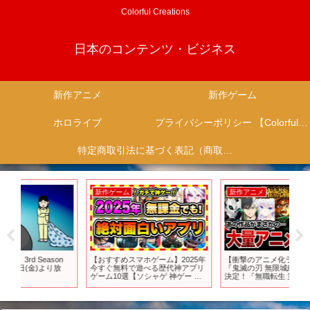
Colorful Creations
日本のコンテンツ・ビジネス
新作アニメ
新作ゲーム
ホロライブ
プライバシーポリシー 【Colorful Creation】
特定商取引法に基づく表記（商取引に関する開示）
新作ゲーム
新作アニメ
新
n
【おすすめスマホゲーム】2025年
【衝撃のアニメ化ラッシュ!!】
アニ
今すぐ無料で遊べる歴代神アプリ
『鬼滅の刃 無限城編』劇場三部作
本
ゲーム10選【ソシャゲ 神ゲー 面
決定！『無職転生 第3期』制作決
INI
白い】
定！『Summer Pockets』2025年
年4
放送決定！最新アニメ化情報まと
MX
め【おすすめアニメ】