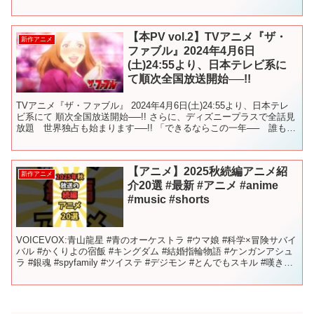
【本PV vol.2】TVアニメ『ザ・
新作アニメ
ファブル』2024年4月6日
(土)24:55より、日本テレビ系に
て順次全国放送開始──!!
TVアニメ『ザ・ファブル』 2024年4月6日(土)24:55より、日本テレ
ビ系にて 順次全国放送開始──!! さらに、ディズニープラスで全話見
放題 世界独占も始まります──!! 「できるならこの一年── 誰も殺
さず平和に暮らしたい──。」...
【アニメ】2025秋続編アニメ紹
新作アニメ
介20選 #最新 #アニメ #anime
#music #shorts
VOICEVOX:青山龍星 #青のオーケストラ #ウマ娘 #科学×冒険サバイ
バル #かくりよの宿飯 #キングダム #結婚指輪物語 #ケンガンアシュ
ラ #銀魂 #spyfamily #ツイステ #デジモン #とんでもスキル #嘆きの
亡霊 #百...