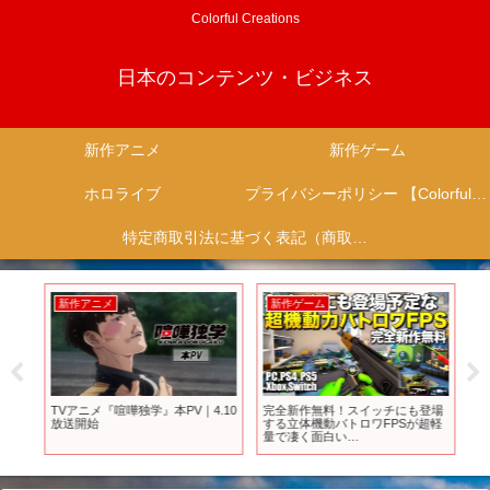
Colorful Creations
日本のコンテンツ・ビジネス
新作アニメ
新作ゲーム
ホロライブ
プライバシーポリシー 【Colorful Creation】
特定商取引法に基づく表記（商取引に関する開示）
新作アニメ
新作ゲーム
新
下旬
TVアニメ『喧嘩独学』本PV｜4.10
完全新作無料！スイッチにも登場
P
放送開始
する立体機動バトロワFPSが超軽
ク解
的ア
量で凄く面白い
は同
 な
(PC,PS4,PS5,XBOX,Switch)｜mini
シ
Royal【ゆっくり実況】ミニロイ
ニ
ヤル