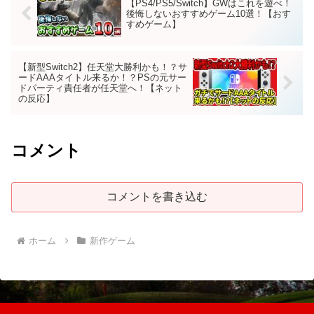
【PS4/PS5/Switch】GWはこれを遊べ！
後悔しないおすすめゲーム10選！【おす
すめゲーム】
【新型Switch2】任天堂大勝利かも！？サ
ードAAAタイトル来るか！？PSの元サー
ドパーティ責任者が任天堂へ！【ネット
の反応】
コメント
コメントを書き込む
ホーム
新作ゲーム