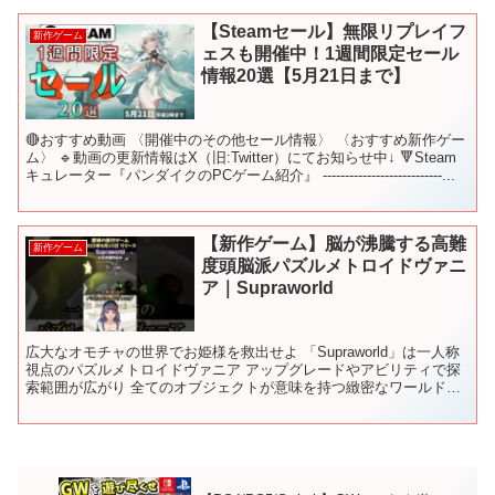
【Steamセール】無限リプレイフ
新作ゲーム
ェスも開催中！1週間限定セール
情報20選【5月21日まで】
🔴おすすめ動画 〈開催中のその他セール情報〉 〈おすすめ新作ゲー
ム〉 🔹動画の更新情報はX（旧:Twitter）にてお知らせ中↓ 🔻Steam
キュレーター『パンダイクのPCゲーム紹介』 ---------------------------...
【新作ゲーム】脳が沸騰する高難
新作ゲーム
度頭脳派パズルメトロイドヴァニ
ア｜Supraworld
広大なオモチャの世界でお姫様を救出せよ 「Supraworld」は一人称
視点のパズルメトロイドヴァニア アップグレードやアビリティで探
索範囲が広がり 全てのオブジェクトが意味を持つ緻密なワールドデ
ザインが特徴です さらに5件の殺人事件を追う...