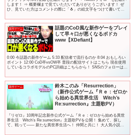
します！ ⇒ 概要欄まで見ていただいてありがとうございます！ ぜ
ひ、見ていた方はコメントの際に「🐧」の絵文字をつけて書いてい
ただけると、「見てくれているんだな☺️」と幸...
話題のCoD風な新作ゲーをプレイ
新作ゲーム
して早々口が悪くなるボドカ
www【XDefiant】
0:00 今話題の新作ゲーム 5:33 配信者で流行るのか 8:04 おもしろい
ポイント 12:00 CoD卒vsOW卒 普段の配信サイトはこちら 現在使用
しているコラボモデルのPC詳細はこちらから！ SNSのフォローはこ
ちらから ツイッタ...
鈴木このみ「Resurrection」
新作ゲーム
（新作公式ゲーム『Ｒｅ：ゼロか
ら始める異世界生活 Witch’s
Re:surrection』主題歌PV）
『リゼロ』10周年記念新作公式ゲーム『Ｒｅ：ゼロから始める異世
界生活 Witch’s Re:surrection』主題歌PVを公開！ 集めて、探し
て、戦って―― 新たな異世界生活へ！ 仲間と共に！ 大人気小説
『Ｒｅ：ゼロから始める異世界生活...