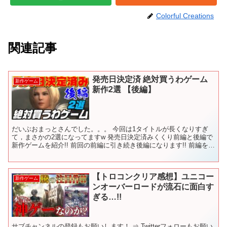
Colorful Creations
関連記事
発売日決定済 絶対買うわゲーム
新作ゲーム
新作2選 【後編】
だいぶおまっとさんでした。。。 今回は1タイトルが長くなりすぎ
て，まさかの2選になってますw 発売日決定済みくくり前編と後編で
新作ゲームを紹介!! 前回の前編に引き続き後編になります!! 前編を観
ていなくても楽しめますかんね!! 今回はなん...
【トロコンクリア感想】ユニコー
新作ゲーム
ンオーバーロードが流石に面白す
ぎる…!!
サブチャンネルの登録もお願いします！ ⇒ Twitterフォローもお願い