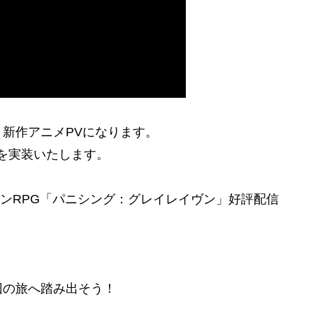
新作アニメPVになります。
】を実装いたします。
ションRPG「パニシング：グレイレイヴン」好評配信
回の旅へ踏み出そう！