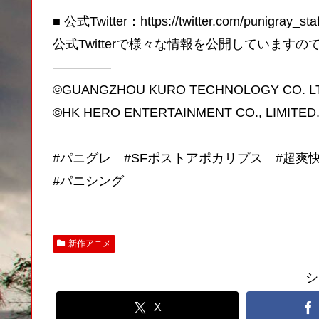
■ 公式Twitter：https://twitter.com/punigray_staff​​​
公式Twitterで様々な情報を公開しています
————–
©GUANGZHOU KURO TECHNOLOGY CO. LTD
©HK HERO ENTERTAINMENT CO., LIMITED.
#パニグレ​​​ #SFポストアポカリプス​​​ #超爽快
#パニシング​​​
新作アニメ
シ
X