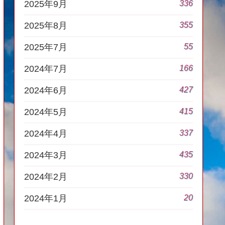
336
2025年9月
355
2025年8月
55
2025年7月
166
2024年7月
427
2024年6月
415
2024年5月
337
2024年4月
435
2024年3月
330
2024年2月
20
2024年1月