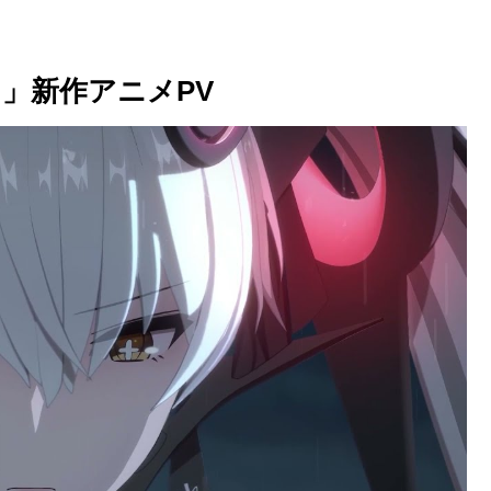
」新作アニメPV