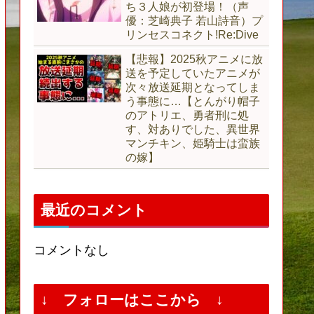
ち３人娘が初登場！（声
優：芝崎典子 若山詩音）プ
リンセスコネクト!Re:Dive
【悲報】2025秋アニメに放
送を予定していたアニメが
次々放送延期となってしま
う事態に…【とんがり帽子
のアトリエ、勇者刑に処
す、対ありでした、異世界
マンチキン、姫騎士は蛮族
の嫁】
最近のコメント
コメントなし
↓ フォローはここから ↓