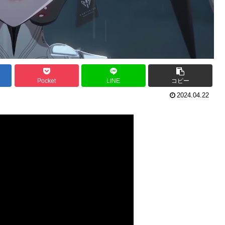
Pocket
LINE
コピー
2024.04.22