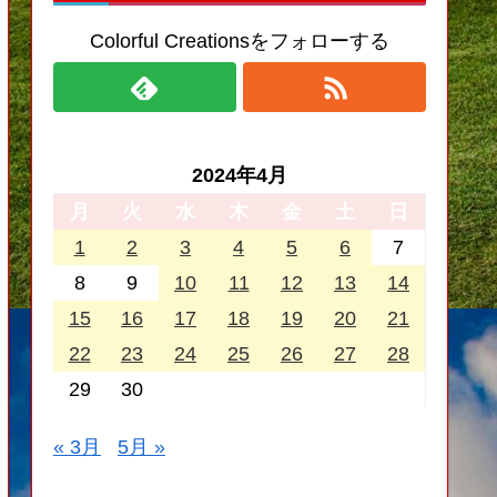
Colorful Creationsをフォローする
2024年4月
月
火
水
木
金
土
日
1
2
3
4
5
6
7
8
9
10
11
12
13
14
15
16
17
18
19
20
21
22
23
24
25
26
27
28
29
30
« 3月
5月 »