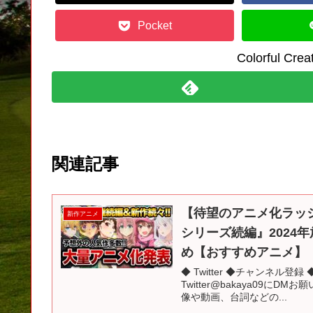
Pocket
Colorful C
関連記事
【待望のアニメ化ラッシ
新作アニメ
シリーズ続編』2024年放
め【おすすめアニメ】
◆ Twitter ◆チャンネル登録 
Twitter@bakaya09
像や動画、台詞などの...