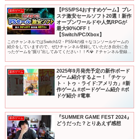
【PS5/PS4おすすめゲーム】プレ
新作ゲーム
ステ激安セールソフト20選！新作
オープンワールドや人気RPGが
最大90%OFF！
【Switch/PC/Xbox】
このチャンネルではSwitch1/2・PS5/4の様々なコンソールゲームの
紹介をしていますので、ぜひチャンネル登録していただき自分に合
ったゲームを“掘り”出してみてください！！⛏️💎 🚩チャンネル登録は
こちらからもできます！ ➡ ─┘─┘─...
2025年9月発売予定の新作ボード
新作ゲーム
ゲーム紹介するよー！「チケッ
ト・トゥ・ライド:アメリカ」#新
作ゲーム #ボードゲーム紹介 #ボ
ドゲ紹介 #電車
『SUMMER GAME FEST 2024』
新作ゲーム
どうだった？とりあえず感想