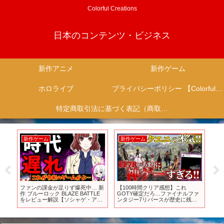
Colorful Creations
日本のコンテンツ・ビジネス
新作アニメ
新作ゲーム
ホロライブ
プライバシーポリシー 【Colorful Creation】
特定商取引法に基づく表記（商取引に関する開示）
新作ゲーム
新作ゲーム
新
リー
ファンの課金が足りず爆死中… 新
【100時間クリア感想】これ
あ
ー
作 ブルーロック BLAZE BATTLE
GOTY確定だろ…ファイナルファ
アニ
をレビュー解説【ソシャゲ・アプ
ンタジー7リバースが歴史に残る
ュー
ドー
リゲーム】【ゆっくり解説】【ブ
面白さだった件…!!【FF7R】
薦ア
レバト】【ブルロク】【新作サッ
ニソン
カーゲーム】