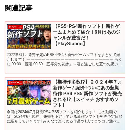
関連記事
【PS5･PS4新作ソフト】新作ゲ
新作ゲーム
ームまとめて紹介！6月はあのジ
ャンルが豊富だ！
【PlayStation】
2022年6月に発売予定のPS5･PS4の新作ゲームソフトをまとめて紹
介します！ ーーーーーーーーーーーーーーーーーーーーーーー もく
じ 00:00 冒頭 00:50 五等分の花嫁」～君と過ごした五つの思い出
01:26 クアリー～悪夢のサ...
【期待作多数!?】２０２４年７月
新作ゲーム
新作ゲーム紹介!ついにあの超期
待作 PS4 PS5 新作 ソフトが発売
される!?【スイッチ おすすめソ
フト】
今回は2024年7月発売PS4 PS5ソフトを紹介します！ この動画で
は、2024年6月現在、発売を予定している新作ソフトを発売予定日順
に紹介していきます! みんなで楽しめる作品や1人でコツコツ遊べる
作品も発売されるので、是非ご覧ください！...