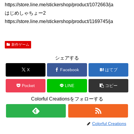
https://store.line.me/stickershop/product/1072663/ja
はじめしゃちょー2
https://store.line.me/stickershop/product/1169745/ja
新作ゲーム
シェアする
X
Facebook
はてブ
Pocket
LINE
コピー
Colorful Creationsをフォローする
Colorful Creations