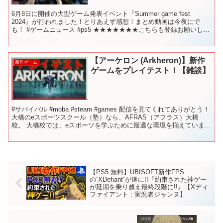
6月8日に開催の大型ゲーム発表イベント『Summer game fest
2024』が行われました！とりあえず感想！まとめ動画は今夜にで
も！ #ゲームニュース #ps5 ★★★★★★★こちらも登録お願いしま
す★★★★★★★ ゲーム実況チャン...
【アーケロン (Arkheron)】新作
新作ゲーム
ゲームをプレイテスト！【雑談】
#サバイバル #moba #steam #games 配信を見てくれてありがとう！
大橋のeスポーツスクール（塾）なら、AFRAS（アフラス）大橋
校。 大橋校では、eスポーツを学ぶために最適な環境を揃えていま
す。 お洒落環境の中で、生徒はゲ...
【PS5:無料】UBISOFT新作FPS
の”XDefiant”が遂に!!『約束された神ゲー
が延期を乗り越え最終段階に!!』【Xディ
ファイアント : 実況者ジャンヌ】