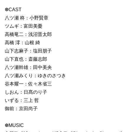
❆CAST
八ツ瀬 柊：小野賢章
ツムギ：富田美憂
高橋竜二：浅沼晋太郎
高橋 澪：山根 綺
山下志麻子：塩田朋子
山下直也：斎藤志郎
八ツ瀬幹雄：田中美央
八ツ瀬みくり：ゆきのさつき
谷本耀一：佐々木省三
しおん：日髙のり子
いずる：三上 哲
御前：京田尚子
❆MUSIC