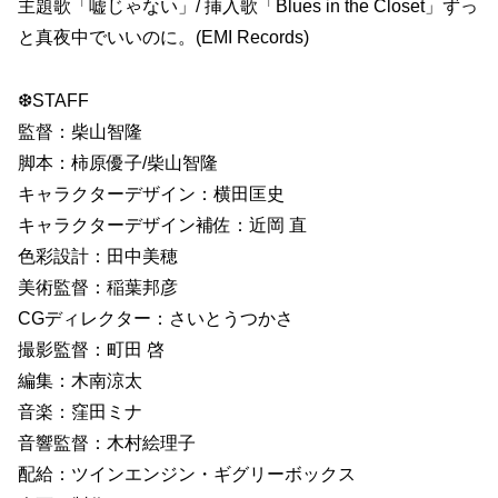
主題歌「嘘じゃない」/ 挿入歌「Blues in the Closet」ずっ
と真夜中でいいのに。(EMI Records)
❆STAFF
監督：柴山智隆
脚本：柿原優子/柴山智隆
キャラクターデザイン：横田匡史
キャラクターデザイン補佐：近岡 直
色彩設計：田中美穂
美術監督：稲葉邦彦
CGディレクター：さいとうつかさ
撮影監督：町田 啓
編集：木南涼太
音楽：窪田ミナ
音響監督：木村絵理子
配給：ツインエンジン・ギグリーボックス