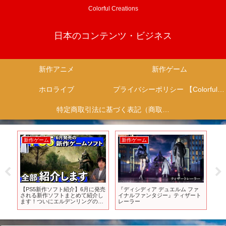
Colorful Creations
日本のコンテンツ・ビジネス
新作アニメ
新作ゲーム
ホロライブ
プライバシーポリシー 【Colorful Creation】
特定商取引法に基づく表記（商取引に関する開示）
新作ゲーム
新作ゲーム
新
込
【PS5新作ソフト紹介】6月に発売
『ディシディア デュエルム ファ
【S
世
される新作ソフトまとめて紹介し
イナルファンタジー』ティザート
べ！
26
ます！ついにエルデンリングの
レーラー
年
DLCが来るぞ・・・【PS5おすす
めゲーム紹介】