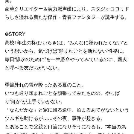
楽。
豪華クリエイター＆実力派声優により、スタジオコロリド
らしさ溢れる新たな傑作・青春ファンタジーが誕生する。
❆STORY
高校1年生の柊(ひいらぎ)は、“みんなに嫌われたくない”と
いう想いから、気づけば“頼まれごとを断れない”性格に。
毎日“誰かのために”を一生懸命やってみているのに、親友
と呼べる友だちがいない。
季節外れの雪が降ったある夏のこと。
いつも通り頼まれごとを頑張ってみたものの、やっぱ
り“何か”が上手くいかない。
「なんだかな」と家に帰る途中、泊まるあてがないという
ツムギを助けるが……その夜、事件が起きる。
とあることで父親と口論になりそうになるも、“本当の気