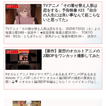
TVアニメ「その着せ替え人形は
新作アニメ
恋をする」予告映像 #23 『自分
の人生には良い事なんて起こらな
いと思ってた』
TVアニメ「その着せ替え人形は恋をする」 2025年7月5日（土）より
毎週土曜24時～放送中！ ■放送情報 毎週土曜24:00～ TOKYO
MX・BS11・とちぎテレビ・群馬テレビ 毎週木曜26:04～ 読売テレ
ビ 毎週木曜26:30～ ...
【新作】架空のオカルトアニメの
新作アニメ
2期OPをワンカット撮影してみた
#オカルトアニメ #ポイヤツ #アニメあるある #アニメOPあるある
#shorts アニメOPっポイヤツ オカルト編2期OPの撮影の裏側を公
開！🔮🎥 ☆オカルト編2期OP本編はこちら！☆ ☆メイキングはこち
ら☆ ☆EDはこちら！☆ 10/...