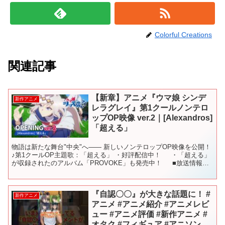
Colorful Creations
関連記事
【新章】アニメ『ウマ娘 シンデ
新作アニメ
レラグレイ』第1クールノンテロ
ップOP映像 ver.2｜[Alexandros]
「超える」
物語は新たな舞台"中央"へ―― 新しいノンテロップOP映像を公開！
♪第1クールOP主題歌：「超える」 ・好評配信中！ ・「超える」
が収録されたのアルバム「PROVOKE」も発売中！ ■放送情報
2025年4月6日からTBS系全国2...
『自認〇〇』が大きな話題に！ #
新作アニメ
アニメ #アニメ紹介 #アニメレビ
ュー #アニメ評価 #新作アニメ #
オタク #フィギュア #アニソン