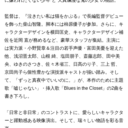
に嫌われたくない少年”と“天真爛漫な鬼の少女”の物語。
監督は、『泣きたい私は猫をかぶる』で長編監督デビュー
を飾った柴山智隆。脚本には柿原優子が参加。さらに、キ
ャラクターデザインを横田匡史、キャラクターデザイン補
佐を近岡 直が務めるなど、豪華スタッフが集結。主演に
は実力派・小野賢章＆注目の若手声優・富田美憂を迎えた
他、浅沼晋太郎、山根 綺、塩田朋子、斎藤志郎、田中美
央、ゆきのさつき、佐々木省三、日髙のり子、三上 哲、
京田尚子ら個性豊かな演技派キャストが揃い踏み。そし
て、「ずっと真夜中でいいのに。」が、本作のために主題
歌「嘘じゃない」・挿入歌「Blues in the Closet」の2曲を
書き下ろし。
「日常と非日常」のコントラストに、愛らしいキャラクタ
ーと躍動感ある映像演出。そして、瑞々しい物語を彩る音