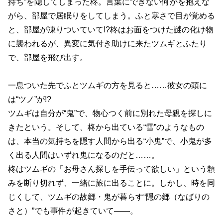
持ち”を隠してしまった柊。言葉にできない何かを抱えな
がら、部屋で居眠りをしてしまう。ふと寒さで目が覚める
と、部屋が凍りついていて!?柊はお面をつけた謎の化け物
に襲われるが、異変に気付き助けに来たツムギとふたり
で、部屋を飛び出す。
一息ついた先でふとツムギの方を見ると……彼女の頭に
は“ツノ”が!?
ツムギは自分が“鬼”で、物心つく前に別れた母親を探しに
きたという。そして、柊から出ている“雪”のようなもの
は、本当の気持ちを隠す人間から出る“小鬼”で、小鬼が多
く出る人間はいずれ鬼になるのだと……。
柊はツムギの「お母さん探しを手伝って欲しい」という頼
みを断り切れず、一緒に旅に出ることに。しかし、時を同
じくして、ツムギの故郷・鬼が暮らす“隠の郷（なばりの
さと）”でも事件が起きていて――。