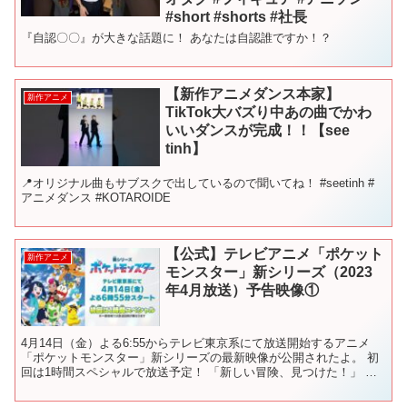
#short #shorts #社長
『自認〇〇』が大きな話題に！ あなたは自認誰ですか！？
【新作アニメダンス本家】
新作アニメ
TikTok大バズり中あの曲でかわ
いいダンスが完成！！【see
tinh】
📍オリジナル曲もサブスクで出しているので聞いてね！ #seetinh #
アニメダンス #KOTAROIDE
【公式】テレビアニメ「ポケット
新作アニメ
モンスター」新シリーズ（2023
年4月放送）予告映像①
4月14日（金）よる6:55からテレビ東京系にて放送開始するアニメ
「ポケットモンスター」新シリーズの最新映像が公開されたよ。 初
回は1時間スペシャルで放送予定！ 「新しい冒険、見つけた！」 主
人公は、不思議なペンダントを持つリコと、謎のモン...