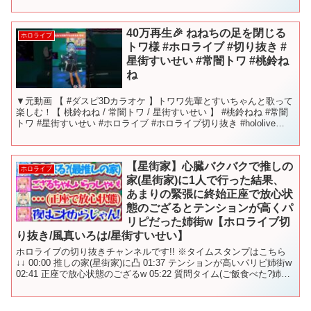
ト/Minecraft】#うさ建夏祭り後...
40万再生🎉 ねねちの足を閉じる
ホロライブ
トワ様 #ホロライブ #切り抜き #
星街すいせい #常闇トワ #桃鈴ね
ね
▼元動画 【 #ダスピ3Dカラオケ 】トワワ先輩とすいちゃんと歌って
楽しむ！【 桃鈴ねね / 常闇トワ / 星街すいせい 】 #桃鈴ねね #常闇
トワ #星街すいせい #ホロライブ #ホロライブ切り抜き #hololive
#hololive...
【星街家】心臓バクバクで推しの
ホロライブ
家(星街家)に1人で行った結果、
あまりの緊張に終始正座で放心状
態のござるとテンションが高くパ
リピだった姉街w【ホロライブ切
り抜き/風真いろは/星街すいせい】
ホロライブの切り抜きチャンネルです!! ※タイムスタンプはこちら
↓↓ 00:00 推しの家(星街家)に凸 01:37 テンションが高いパリピ姉街w
02:41 正座で放心状態のござるw 05:22 質問タイム(ご飯食べた?姉街
の様子は?) ...