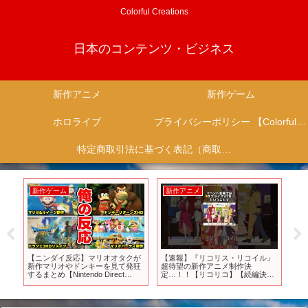
Colorful Creations
日本のコンテンツ・ビジネス
新作アニメ
新作ゲーム
ホロライブ
プライバシーポリシー 【Colorful Creation】
特定商取引法に基づく表記（商取引に関する開示）
新作ゲーム
新作アニメ
新
】
【ニンダイ反応】マリオオタクが
【速報】『リコリス・リコイル』
【2
ら
新作マリオやドンキーを見て発狂
超待望の新作アニメ制作決
全5
今
するまとめ【Nintendo Direct
定…！！【リコリコ】【続編決
版)
2024.6.18 reactions】
定】 #shorts