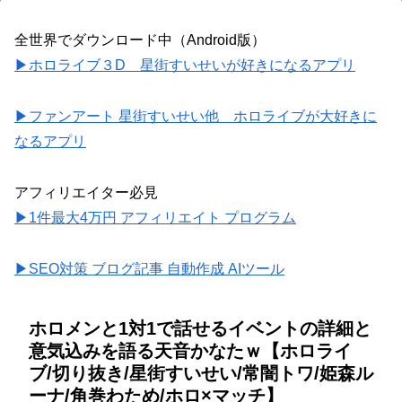
全世界でダウンロード中（Android版）
▶ホロライブ３D 星街すいせいが好きになるアプリ
▶ファンアート 星街すいせい他 ホロライブが大好きに
なるアプリ
アフィリエイター必見
▶1件最大4万円 アフィリエイト プログラム
▶SEO対策 ブログ記事 自動作成 AIツール
ホロメンと1対1で話せるイベントの詳細と
意気込みを語る天音かなたｗ【ホロライ
ブ/切り抜き/星街すいせい/常闇トワ/姫森ル
ーナ/角巻わため/ホロ×マッチ】