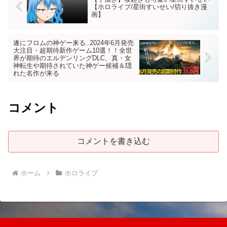
【ホロライブ/星街すいせい/切り抜き漫
画】
遂にフロムの神ゲー来る..2024年6月発売
大注目・超期待新作ゲーム10選！！全世
界が期待のエルデンリングDLC、真・女
神転生や期待されていた神ゲー候補＆隠
れた名作が来る
コメント
コメントを書き込む
ホーム
ホロライブ