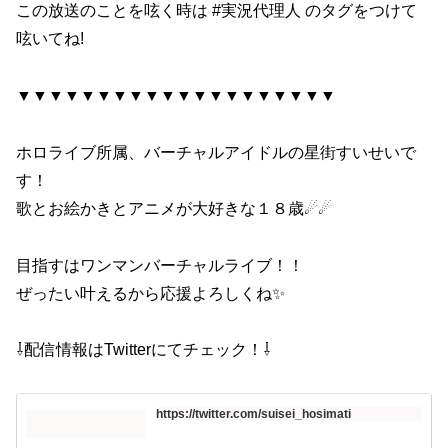
この放送のことを呟く時は #実況代理人​​​ のタグをつけて
呟いてね!
▼▼▼▼▼▼▼▼▼▼▼▼▼▼▼▼▼▼▼▼
ホロライブ所属、バーチャルアイドルの星街すいせいで
す！
歌とお絵かきとアニメが大好きな１８歳☄☄
目指すはワンマンバーチャルライブ！！
ぜったい叶えるから応援よろしくね✨
⇩配信情報はTwitterにてチェック！⇩
https://twitter.com/suisei_hosimati