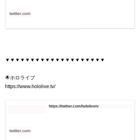
twitter.com
▼▼▼▼▼▼▼▼▼▼▼▼▼▼▼▼▼▼▼▼
🌟ホロライブ
https://www.hololive.tv/​​​
https://twitter.com/hololivetv
twitter.com