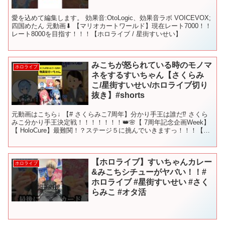
愛を込めて編集します。 効果音:OtoLogic、効果音ラボ VOICEVOX;
四国めたん 元動画⬇︎ 【マリオカートワールド】現在レート7000！！
レート8000を目指す！！！【ホロライブ / 星街すいせい】
みこちが怒られている時のモノマ
ホロライブ
ネをするすいちゃん【さくらみ
こ/星街すいせい/ホロライブ切り
抜き】#shorts
元動画はこちら↓ 【# さくらみこ7周年】分かり手王は誰だ⁉ さくら
みこ分かり手王決定戦！！！！！！！👑🌸【 7周年記念企画Week】
【 HoloCure】最難関！？ステージ５に挑んでいきますっ！！！【ホ
ロライブ/白上フブキ】 #さくらみ...
【ホロライブ】すいちゃんカレー
ホロライブ
&みこちシチューがヤバい！！#
ホロライブ #星街すいせい #さく
らみこ #オタ活