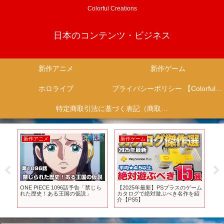
Colorful Creations
日本のコンテンツ・ビジネス
新作アニメ
新作ゲーム
ホロライブ
プライバシーポリシー 【Colorful Creation】
特定商取引法に基づく表記（商取引に関する開示）
新作アニメ
新作ゲーム
新
発表
ONE PIECE 1096話予告「禁じら
【2025年最新】PSプラスのゲーム
【S
上
れた歴史！ある王国の仮説」
カタログで絶対遊ぶべき名作を紹
ま
ム
介【PS5】
り