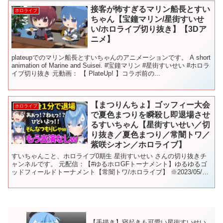
接客が怖すぎるマリン船長とすい
ホロライブ
ちゃん【宝鐘マリン/星街すいせ
い/ホロライブ切り抜き】【3Dア
ニメ】
plateupでのマリン船長とすいちゃんのアニメーションです。 A short
animation of Marine and Suisei. #宝鐘マリン #星街すいせい #ホロラ
イブ切り抜き 元動画： 【 PlateUp! 】コラボ前の...
【まつりんちょ】ゴッフィー大会
ホロライブ
で夏色まつりを瞬殺し即退場させ
るすいちゃん【星街すいせい／切
り抜き／夏色まつり／常闇トワ／
紫咲シオン／ホロライブ】
すいちゃんこと、ホロライブ0期生 星街すいせい さんの切り抜きチ
ャンネルです。 元配信：【#ゆるホロGFトーナメント】ゆるゆるゴ
ッドフィールドトーナメント【常闇トワ/ホロライブ】 ※2023/05/19
の配信の切り抜きです すいちゃんのチャ...
【手描き】寝起きも可愛い星街すいせい