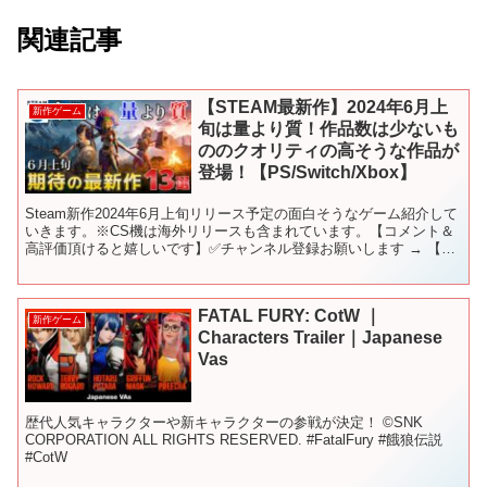
関連記事
【STEAM最新作】2024年6月上
新作ゲーム
旬は量より質！作品数は少ないも
ののクオリティの高そうな作品が
登場！【PS/Switch/Xbox】
Steam新作2024年6月上旬リリース予定の面白そうなゲーム紹介して
いきます。※CS機は海外リリースも含まれています。【コメント＆
高評価頂けると嬉しいです】✅チャンネル登録お願いします → 【目
次】 00:00 オープニング 日本語対応 ...
FATAL FURY: CotW ｜
新作ゲーム
Characters Trailer｜Japanese
Vas
歴代人気キャラクターや新キャラクターの参戦が決定！ ©SNK
CORPORATION ALL RIGHTS RESERVED. #FatalFury #餓狼伝説
#CotW