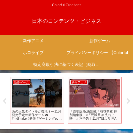
Colorful Creations
日本のコンテンツ・ビジネス
新作アニメ
新作ゲーム
ホロライブ
プライバシーポリシー 【Colorful Creation】
特定商取引法に基づく表記（商取引に関する開示）
新作ゲーム
新作アニメ
新
宇
あの人気タイトルが復活？👀11月
『劇場版 呪術廻戦「渋谷事変 特
【
発売予定の新作ゲーム🎮️
別編集版」×「死滅回游 先行上
イ
#mdlmake #解説 #ゲーミングpc
映」』本予告｜11月7日よりIMAX
な
#steam #ゲーム #shorts
同時上映！全世界、順次公開！
ー
ム
RP