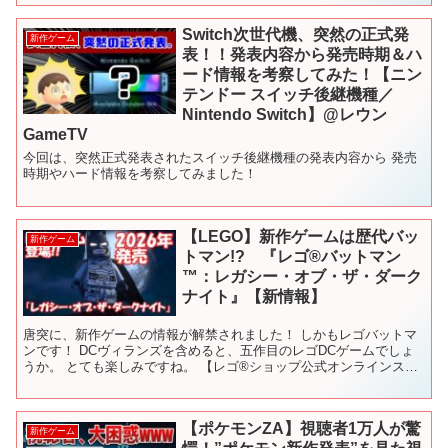
Switch次世代機、突然の正式発
新作ゲーム
表！！発表内容から発売時期＆ハ
ード情報を考察してみた！【ニン
テンドー スイッチ後継機種／
Nintendo Switch】@レウン
GameTV
今回は、突然正式発表されたスイッチ後継機種の発表内容から 発売
時期やハード情報を考察してみました！
【LEGO】新作ゲームは歴代バッ
新作ゲーム
トマン!? 『レゴ®バットマン
™：レガシー・オブ・ザ・ダーク
ナイト』【新情報】
唐突に、新作ゲームの情報が解禁されました！ しかもレゴバットマ
ンです！ DCヴィランズを含めると、五作目のレゴDCゲームでしょ
うか。 とても楽しみですね。 【レゴ®ショップ公式オンラインスト
アで、当日0時から購入しよう！】 #lego #...
【ポケモンZA】視聴者1万人が驚
新作ゲーム