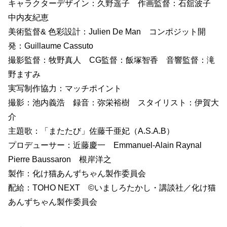
キャラクターデザイン：久野遥子 作画監督：石舘波子
中内友紀恵
美術監督& 色彩設計：Julien De Man コンポジット開
発：Guillaume Cassuto
撮影監督：牧野真人 CG監督：飯塚智香 音響監督：滝
野ますみ
実写制作協力：マッチポイント
撮影：池内義浩 録音：弥栄裕樹 スタイリスト：伊賀大
介
主題歌：「またたび」佐藤千亜妃（A.S.A.B）
プロデューサー：近藤慶一 Emmanuel-Alain Raynal
Pierre Baussaron 根岸洋之
製作：化け猫あんずちゃん製作委員会
配給：TOHO NEXT ©️いましろたかし・講談社／化け猫
あんずちゃん製作委員会