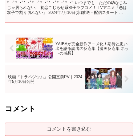
*. ･ﾟ*. ･ﾟ*. ･ﾟ*. ･ﾟ*. ･ﾟ*. ･ﾟ*. ･ﾟ*. ･ﾟ いつまでも、ただの幼なじみ
じゃ居られない。 初恋こじらせ系双子ラブコメ！ TVアニメ「恋は
双子で割り切れない」 2024年7月10日(水)放送・配信スタート ...
YAIBAが完全新作アニメ化！期待と思い
出を語る読者の反応集【漫画反応集 ネッ
トの感想】
映画『トラペジウム』公開直前PV｜2024
年5月10日公開
コメント
コメントを書き込む