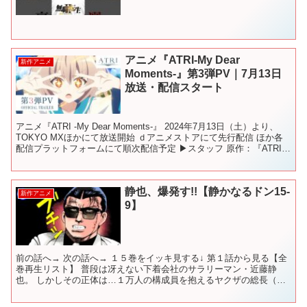
アニメ『ATRI-My Dear
新作アニメ
Moments-』第3弾PV｜7月13日
放送・配信スタート
アニメ『ATRI -My Dear Moments-』 2024年7月13日（土）より、
TOKYO MXほかにて放送開始 ｄアニメストアにて先行配信 ほか各
配信プラットフォームにて順次配信予定 ▶スタッフ 原作：『ATRI -
My Dear...
静也、爆発す!!【静かなるドン15-
新作アニメ
9】
前の話へ→ 次の話へ→ １５巻をイッキ見する↓ 第１話から見る【全
巻再生リスト】 普段は冴えない下着会社のサラリーマン・近藤静
也。 しかしその正体は…１万人の構成員を抱えるヤクザの総長（ド
ン）だった！ 1988年に連載開始。35年以上愛され...