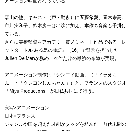
メーション映画となっている。
森山の他、キャスト（声・動き）に五藤希愛、青木崇高、
市川実和子。鈴木慶一は出演に加え、本作の音楽も手掛け
ている。
さらに美術監督をアカデミー賞ノミネート作品である『レ
ッドタートル ある島の物語』（16）で背景を担当した
Julien De Manが務め、本作だけの最強の布陣が実現。
アニメーション制作は「シンエイ動画」（「ドラえも
ん」・「クレヨンしんちゃん」）と、フランスのスタジオ
「Miyu Productions」が日仏共同にて行う。
実写×アニメーション。
日本×フランス。
ジャンルや国を超えた才能がタッグを組んだ、前代未聞の