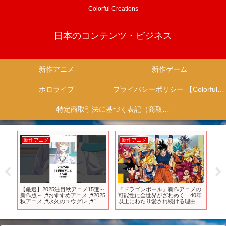
Colorful Creations
日本のコンテンツ・ビジネス
新作アニメ
新作ゲーム
ホロライブ
プライバシーポリシー 【Colorful Creation】
特定商取引法に基づく表記（商取引に関する開示）
新作アニメ
新作アニメ
新
【厳選】2025注目秋アニメ15選～
『ドラゴンボール』新作アニメの
ワ
新作版～ ,#おすすめアニメ ,#2025
可能性に全世界がざわめく 40年
#s
最強
秋アニメ ,#永久のユウグレ ,#千歳
以上にわたり愛され続ける理由
ム
くんはラムネ瓶のなか ,#ちゃんと
吸えない吸血鬼ちゃん ,#私を喰べ
たいひとでなし