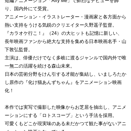
短編アニメーション「Airy Me」で鮮烈なデビューを飾
り、国内外にて受賞。
アニメーション・イラストレーター・漫画家と各方面から
熱い支持をうける気鋭のクリエイター久野遥子監督。
『カラオケ行こ！』（24）の大ヒットも記憶に新しい、
長年映画ファンから絶大な支持を集める日本映画名手・山
下敦弘監督。
主演は、俳優だけでなく多岐に渡るジャンルで国内外で唯
一無二の活躍を続ける森山未來。
日本の芸術分野をけん引する才能が集結し、いましろたか
し原作の『化け猫あんずちゃん』をアニメーション映画
化！
本作では実写で撮影した映像からお芝居を抽出し、アニメ
ーションにする「ロトスコープ」という手法を採用。
可愛くもどこか現実味のある未だかつて観た事がないアニ