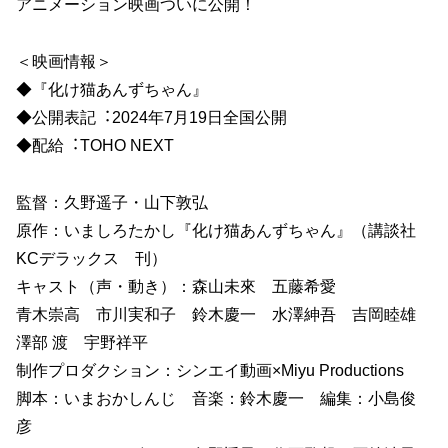
アニメーション映画ついに公開！
＜映画情報＞
◆『化け猫あんずちゃん』
◆公開表記︓2024年7月19日全国公開
◆配給︓TOHO NEXT
監督：久野遥子・山下敦弘
原作：いましろたかし『化け猫あんずちゃん』（講談社
KCデラックス 刊）
キャスト（声・動き）：森山未來 五藤希愛
青木崇高 市川実和子 鈴木慶一 水澤紳吾 吉岡睦雄
澤部 渡 宇野祥平
制作プロダクション：シンエイ動画×Miyu Productions
脚本：いまおかしんじ 音楽：鈴木慶一 編集：小島俊
彦