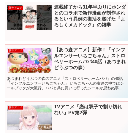
連載終了から31年半ぶりにホンダ
新作アニメ
とのコラボで新作漫画が制作され
るという異例の復活を遂げた『よ
ろしくメカドック』の雑学
【あつ森アニメ】新作！「インフ
新作アニメ
ルエンサーいちごちゃん」ストロ
ベリーホームパパ40話（あつまれ
どうぶつの森）
あつまれどうぶつの森のアニメ「ストロベリーホームパパ」の40話
「インフルエンサーいちごちゃん」 いちごちゃんの友達の中ではシ
ールブックが大流行。パパと共に買いに行ったシールが思わぬ事態
を招いてしまう。 この一話を見ればこのアニメの全てがわか...
TVアニメ「恋は双子で割り切れ
新作アニメ
ない」PV第2弾