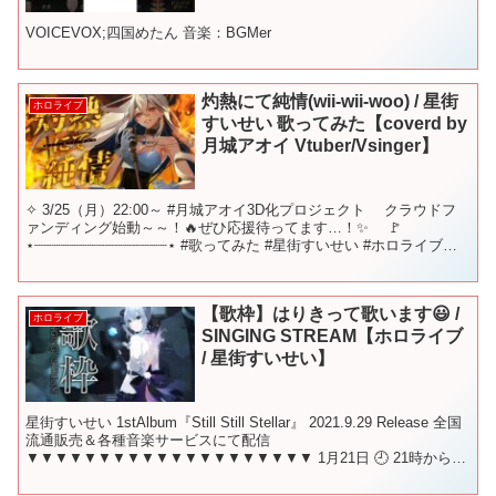
VOICEVOX;四国めたん 音楽：BGMer
灼熱にて純情(wii-wii-woo) / 星街
ホロライブ
すいせい 歌ってみた【coverd by
月城アオイ Vtuber/Vsinger】
✧ 3/25（月）22:00～ #月城アオイ3D化プロジェクト クラウドフ
ァンディング始動～～！🔥ぜひ応援待ってます…！✨ 🚩
⋆┈┈┈┈┈┈┈┈┈┈┈┈┈┈┈⋆ #歌ってみた #星街すいせい #ホロライブ
#holo_remix 大大...
【歌枠】はりきって歌います😃 /
ホロライブ
SINGING STREAM【ホロライブ
/ 星街すいせい】
星街すいせい 1stAlbum『Still Still Stellar』 2021.9.29 Release 全国
流通販売＆各種音楽サービスにて配信
▼▼▼▼▼▼▼▼▼▼▼▼▼▼▼▼▼▼▼▼ 1月21日 🕘 21時から！
この放送のことを呟...