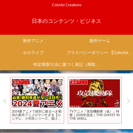
Colorful Creations
日本のコンテンツ・ビジネス
新作アニメ
新作ゲーム
ホロライブ
プライバシーポリシー 【Colorful Creation】
特定商取引法に基づく表記（商取引に関する開示）
新作アニメ
新作アニメ
新
て限
2024夏アニメで絶対に観るべき期
TVアニメ『攻殻機動隊（仮）』特
浮遊
作会
待の新作アニメがヤバすぎる【ロ
報｜2026年放送｜THE GHOST IN
Fu
状態
シデレ、小市民シリーズ、逃げ上
THE SHELL
#a
手の若君、しかのこのこのここし
ソー
たんたん、異世界スーサイドスク
ワッド、ATRI、物語シリーズ】