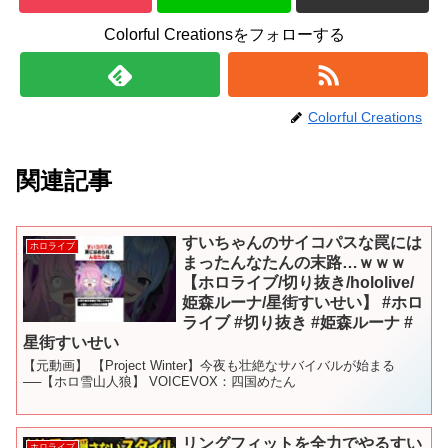
Colorful Creationsをフォローする
Colorful Creations
関連記事
すいちゃんのサイコパスな罠には
ホロライブ
まったんなたんの末路…ｗｗｗ
【ホロライブ/切り抜き/hololive/
姫森ルーナ/星街すいせい】 #ホロ
ライブ #切り抜き #姫森ルーナ #
星街すいせい
【元動画】 【Project Winter】今夜も壮絶なサバイバルが始まる
──【ホロ雪山人狼】 VOICEVOX：四国めたん
リングフィットを全力でやるすい
ホロライブ