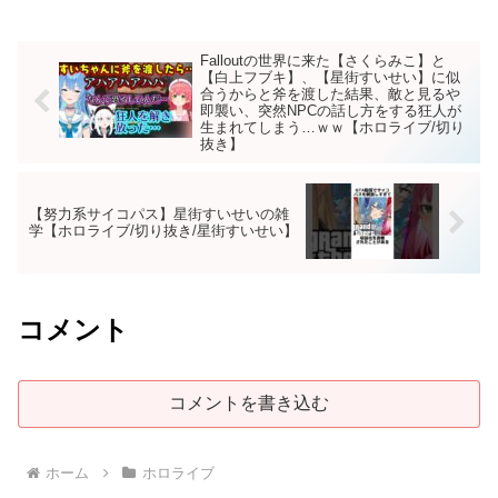
Falloutの世界に来た【さくらみこ】と
【白上フブキ】、【星街すいせい】に似
合うからと斧を渡した結果、敵と見るや
即襲い、突然NPCの話し方をする狂人が
生まれてしまう…ｗｗ【ホロライブ/切り
抜き】
【努力系サイコパス】星街すいせいの雑
学【ホロライブ/切り抜き/星街すいせい】
コメント
コメントを書き込む
ホーム
ホロライブ