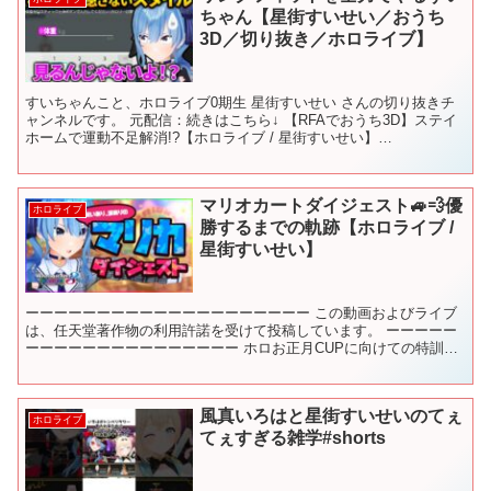
ちゃん【星街すいせい／おうち
3D／切り抜き／ホロライブ】
すいちゃんこと、ホロライブ0期生 星街すいせい さんの切り抜きチ
ャンネルです。 元配信：続きはこちら↓ 【RFAでおうち3D】ステイ
ホームで運動不足解消!?【ホロライブ / 星街すいせい】
※2021/01/13の配信の切り抜きです すいち...
マリオカートダイジェスト🚙💨優
ホロライブ
勝するまでの軌跡【ホロライブ /
星街すいせい】
ーーーーーーーーーーーーーーーーーーーー この動画およびライブ
は、任天堂著作物の利用許諾を受けて投稿しています。 ーーーーー
ーーーーーーーーーーーーーーー ホロお正月CUPに向けての特訓か
ら優勝するその瞬間まで、 ぎゅっと約20分に詰め込み...
風真いろはと星街すいせいのてぇ
ホロライブ
てぇすぎる雑学#shorts