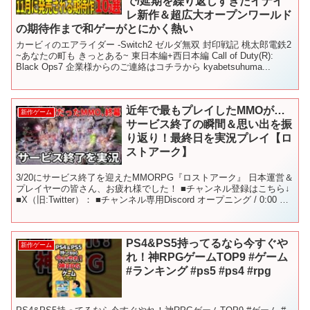
で/延期を繰り返しすぎたイナイ
レ新作＆超広大オープンワールド
の期待作まで和ゲーがとにかく熱い
カービィのエアライダー -Switch2 ゼルダ無双 封印戦記 桃太郎電鉄2
~あなたの町も きっとある~ 東日本編+西日本編 Call of Duty(R):
Black Ops7 企業様からのご連絡はコチラから kyabetsuhuma...
近年で最もプレイしたMMOが…
新作ゲーム
サービス終了の瞬間＆思い出を振
り返り！最終日を実況プレイ【ロ
ストアーク】
3/20にサービス終了を迎えたMMORPG『ロストアーク』 日本運営＆
プレイヤーの皆さん、お疲れ様でした！ ■チャンネル登録はこちら↓
■X（旧:Twitter）： ■チャンネル専用Discord オープニング / 0:00 実
況プレイ開始...
PS4&PS5持ってるなら今すぐや
新作ゲーム
れ！神RPGゲームTOP9 #ゲーム
#ランキング #ps5 #ps4 #rpg