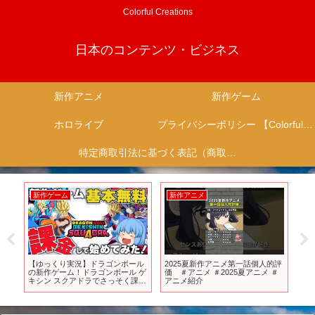
Colorful Creations
日本のコンテンツ・ビジネス
新作アニメ
新作ゲーム
ホロライブ
プライバシーポリシー 【Colorful Creation】
特定商取引法に基づく表記（商取引に関する開示）
新作アニメ
新作アニメ
人的評
【公式】アニメ「ポケットモンス
TVアニメ「永久のユウグレ」ノン
2
 ＃
ター」第48話「輝け！炎とアート
クレジットオープニング映像｜
ン
のきらめき」（見逃し配信）
Uru「プラットフォーム」
済