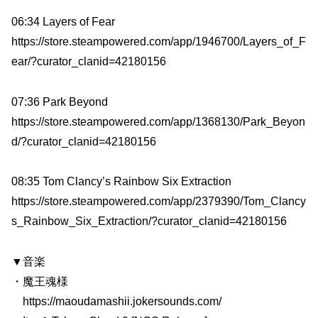
06:34 Layers of Fear
https://store.steampowered.com/app/1946700/Layers_of_F
ear/?curator_clanid=42180156
07:36 Park Beyond
https://store.steampowered.com/app/1368130/Park_Beyon
d/?curator_clanid=42180156
08:35 Tom Clancy’s Rainbow Six Extraction
https://store.steampowered.com/app/2379390/Tom_Clancy
s_Rainbow_Six_Extraction/?curator_clanid=42180156
▼音楽
・魔王魂様
https://maoudamashii.jokersounds.com/