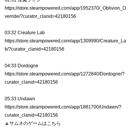
https://store.steampowered.com/app/1952370/_Oblivion_O
verride/?curator_clanid=42180156
03:32 Creature Lab
https://store.steampowered.com/app/1309990/Creature_La
b/?curator_clanid=42180156
04:33 Dordogne
https://store.steampowered.com/app/1272840/Dordogne/?
curator_clanid=42180156
05:33 Undawn
https://store.steampowered.com/app/1881700/Undawn/?
curator_clanid=42180156
🔼サムネのゲームはこちら