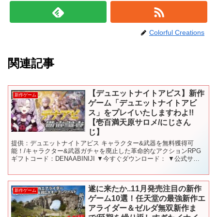
Colorful Creations
関連記事
【デュエットナイトアビス】新作
新作ゲーム
ゲーム「デュエットナイトアビ
ス」をプレイいたしますわよ!!
【壱百満天原サロメ/にじさん
じ】
提供：デュエットナイトアビス キャラクター&武器を無料獲得可
能！/キャラクター&武器ガチャを廃止した革命的なアクションRPG
ギフトコード：DENAABINIJI ▼今すぐダウンロード： ▼公式サイ
トはこちらから ▼公式X（旧Twitter...
遂に来たか..11月発売注目の新作
新作ゲーム
ゲーム10選！任天堂の最強新作エ
アライダー＆ゼルダ無双新作ま