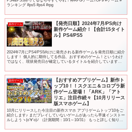
PS4&PS5持ってるなら今すぐやれ！神RPGゲームTOP9 #ゲーム #
ランキング #ps5 #ps4 #rpg
【発売日順】2024年7月/PS向け
新作ゲーム
新作ゲーム紹介！【合計15タイト
ル】PS4/PS5
2024年7月にPS4/PS5向けに発売される新作ゲームを発売日順に紹介
します！ 個人的に期待してる作品、おすすめのゲーム！というわけ
ではなく、現状発売日が確定しているタイトルを紹介しています。
【今月のラインナップ】 0:00 7月発売の...
【おすすめアプリゲーム】新作ト
新作ゲーム
ップ10！！スクエニ＆コロプラ新
作ゲーム登場！「ARK」「アト
リエ」注目作続々【10月リリース
版スマホゲーム】
10月にリリースした今注目の新作スマホ アプリゲームトップ10をご
紹介します♪ まだプレイしていないゲームがあったら早速インストー
ルしようヽ(o’∀`o)ﾉ （計測期間：10/1～10/31） もっと詳しく知りた
い人はGameWithの記事...