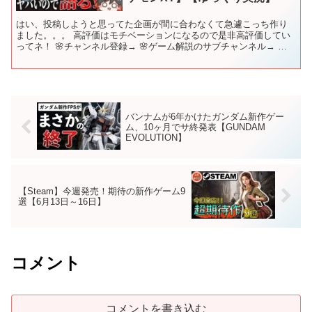
はい、投稿しようと思ってた企画が間に合わなくて急遽こっち作り
ました。。。 高評価はモチベーションになるので是非高評価してい
ってネ！ 🌸チャンネル登録→ 🌸ゲーム解説のサブチャンネル→ 🌸
ツイッター→ ●厳選アーカイブ→ 🌸再生リスト ●ポケ...
バンナムが6年かけたガンダム新作ゲー
ム、10ヶ月でサ終発表【GUNDAM
EVOLUTION】
【Steam】今週発売！期待の新作ゲーム9
選【6月13日～16日】
コメント
コメントを書き込む