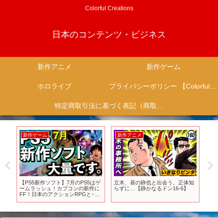
Colorful Creations
日本のコンテンツ・ビジネス
新作アニメ
新作ゲーム
ホロライブ
プライバシーポリシー 【Colorful Creation】
特定商取引法に基づく表記（商取引に関する開示）
新作ゲーム
新作アニメ
新
発
【PS5新作ソフト】7月のPS5はゲ
立木、昼の静也と出会う。正体知
【ゲ
PG
ームラッシュ！カプコンの新作に
らずに…【静かなるドン16-6】
機
ク
FF！日本のアクションRPGと･･･
ン
バ
さすがに遊びきれん！！！【PS5
ワー
 約
おすすめゲーム】
ア
12
ゼル