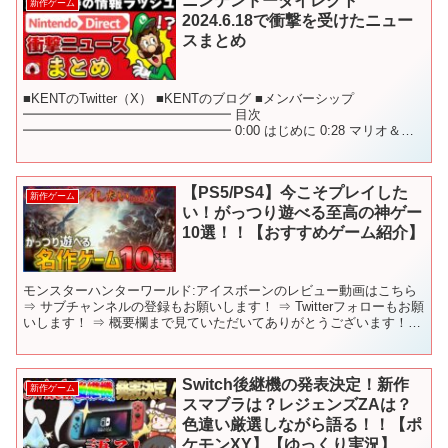
ニンテンドーダイレクト
新作ゲーム
2024.6.18で衝撃を受けたニュー
スまとめ
■KENTのTwitter（X） ■KENTのブログ ■メンバーシップ
━━━━━━━━━━━━━━━━ 目次
━━━━━━━━━━━━━━━━ 0:00 はじめに 0:28 マリオ＆ル
イージRPG ブラザーシップ！ 2:01 スーパー マ...
【PS5/PS4】今こそプレイした
新作ゲーム
い！がっつり遊べる至高の神ゲー
10選！！【おすすめゲーム紹介】
モンスターハンターワールド:アイスボーンのレビュー動画はこちら
⇒ サブチャンネルの登録もお願いします！ ⇒ Twitterフォローもお願
いします！ ⇒ 概要欄まで見ていただいてありがとうございます！
ぜひ、見ていた方はコメントの際に「🐧」...
Switch後継機の発表決定！新作
新作ゲーム
スマブラは？レジェンズZAは？
色違い厳選しながら語る！！【ポ
ケモンXY】【ゆっくり実況】