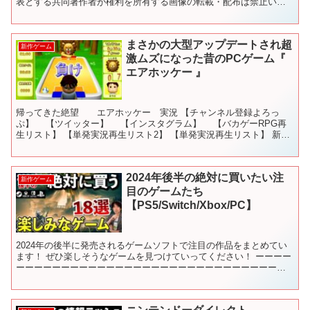
表とする共同著作者が権利を所有する画像の転載・配布は禁止いた
します。 © ARMOR PROJECT/BIRD S...
まさかの大型アップデートされ超
新作ゲーム
激ムズになった昔のPCゲーム『
エアホッケー 』
帰ってきた絶望 エアホッケー 実況 【チャンネル登録よろっ
ぷ】 【ツイッター】 【インスタグラム】 【バカゲーRPG再
生リスト】 【単発実況再生リスト2】 【単発実況再生リスト】 新作
等はツイッターから⇒ 【キヨの人生あまちゃんネル...
2024年後半の絶対に買いたい注
新作ゲーム
目のゲームたち
【PS5/Switch/Xbox/PC】
2024年の後半に発売されるゲームソフトで注目の作品をまとめてい
ます！ ぜひ楽しそうなゲームを見つけていってください！ ーーーー
ーーーーーーーーーーーーーーーーーーーーーーーーーーーーー
00:00 2024年後半の注目作 00:57 真・...