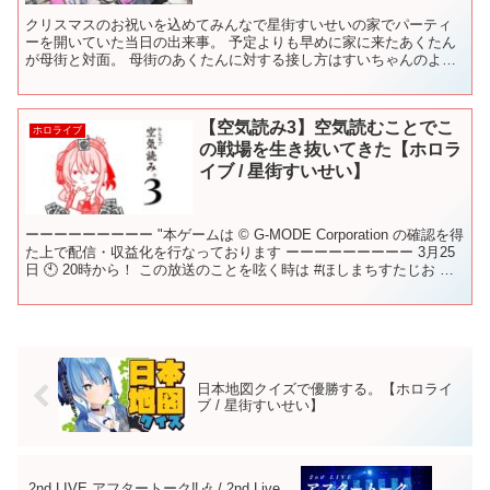
クリスマスのお祝いを込めてみんなで星街すいせいの家でパーティ
ーを開いていた当日の出来事。 予定よりも早めに家に来たあくたん
が母街と対面。 母街のあくたんに対する接し方はすいちゃんのよう
だった...!! 星街一家に揉まれるあくたんの様子をご覧...
【空気読み3】空気読むことでこ
ホロライブ
の戦場を生き抜いてきた【ホロラ
イブ / 星街すいせい】
ーーーーーーーーー "本ゲームは © G-MODE Corporation の確認を得
た上で配信・収益化を行なっております ーーーーーーーーー 3月25
日 🕙 20時から！ この放送のことを呟く時は #ほしまちすたじお​​​ の
タグをつけて...
日本地図クイズで優勝する。【ホロライ
ブ / 星街すいせい】
2nd LIVE アフタートーク‼🎶 / 2nd Live