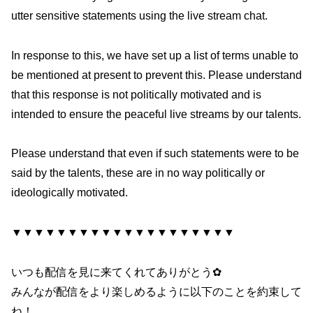
utter sensitive statements using the live stream chat.
In response to this, we have set up a list of terms unable to
be mentioned at present to prevent this. Please understand
that this response is not politically motivated and is
intended to ensure the peaceful live streams by our talents.
Please understand that even if such statements were to be
said by the talents, these are in no way politically or
ideologically motivated.
▼▼▼▼▼▼▼▼▼▼▼▼▼▼▼▼▼▼▼▼
いつも配信を見に来てくれてありがとう✿
みんなが配信をより楽しめるように以下のことを約束して
ね！