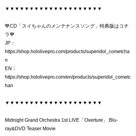
▼▼▼▼▼▼▼▼▼▼▼▼▼▼▼▼▼▼▼▼
💙CD「スイちゃんのメンテナンスソング」特典版はコチ
ラ💙
JP：
https://shop.hololivepro.com/products/superidol_cometcha
n
EN：
https://shop.hololivepro.com/en/products/superidol_cometc
han
▼▼▼▼▼▼▼▼▼▼▼▼▼▼▼▼▼▼▼▼
Midnight Grand Orchestra 1st LIVE「Overture」 Blu-
ray&DVD Teaser Movie