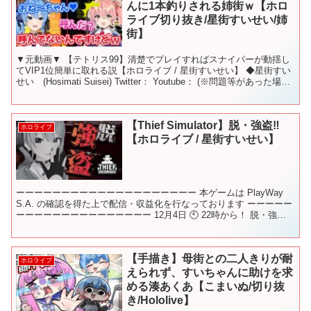
んに1本釣りされる姉街ｗ【ホロ
ライブ切り抜き/星街すいせい/姉
街】
▼元動画▼ 【テトリス99】清楚でプレイすればスナイパーが動揺し
てVIP1位簡単に取れる説【ホロライブ / 星街すいせい】 ◆星街すい
せい (Hosimati Suisei) Twitter： Youtube： (※問題等があった場合
お手数...
【Thief Simulator】脱・強盗‼
ホロライブ
【ホロライブ / 星街すいせい】
ーーーーーーーーーーーーーーーーーーーー 本ゲームは PlayWay
S.A. の確認を得た上で配信・収益化を行なっております ーーーーー
ーーーーーーーーーーーーーーー 12月4日 🕙 22時から！ 脱・強盗‼
足を洗ってちゃんとした泥棒に...
【手描き】母街との二人きりが耐
ホロライブ
えられず、すいちゃんに助けを求
める湊あくあ【こまいぬ/切り抜
き/Hololive】