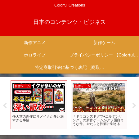
Colorful Creations
日本のコンテンツ・ビジネス
新作アニメ
新作ゲーム
ホロライブ
プライバシーポリシー 【Colorful Creation】
特定商取引法に基づく表記（商取引に関する開示）
新作ゲーム
新作ゲーム
新
フラ
任天堂の新作にリメイクが多い深
「ドラゴンズドグマ+エルデンリ
予
スト
すぎる事情
ング」の新作ゲームがクソ面白そ
St
うな件。やたらと性癖に刺さるキ
20
ャラも居るし流石としか言いよう
がない。でもMMORPGって今需
要あるのか？【Chrono
Odyssey】