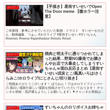
【手描き】星街すいせいでOpen
ホロライブ
The Door meme 【微ホラー注
意】
ご本家様 : 参考にさせていただいた動画 : イラスト すいせーおぢさ
ん : 動画編集 つぁぃ #ホロライブ #星街すいせい #すいちゃん
#memes #meme #openthedoor #shorts #short
焼肉と明太子に憑りつかれてしま
ホロライブ
った結果…野菜NG爆発でお隣さ
んやお店で大暴走してしまうすい
ちゃんｗ面白反応まとめ【星街す
いせい/戌亥とこ/風真いろは/さく
らみこ/ホロライブ/にじさんじ/切り抜き】
ご視聴ありがとうございます！ ほろおん！ではホロライブメンバー
の 面白い場面や楽しい場面を投稿させていただいております！ チャ
ンネル登録・高評価もよろしくお願いします♪ ▼チャンネル登録はこ
ちら▼ ーーーーーーーーーーーーーーーーー 【タイ...
すいちゃんのロリボイスお姉ちゃ
ホロライブ