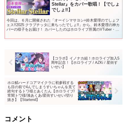
Stellar』をカバー歌唱！【でしょ
でしょ‼】
今回は、６月に開催された「オーイシマサヨシ×鈴木愛理のでしょフ
ェス!!2025 クラブチッタに来ちったでしょ!!」から、鈴木愛理の神カ
バーの様子をお届け！ カバーしたのはホロライブ所属のVTuber・星
街すいせいの『Stellar Stel...
【コラボ】イノナカ組！ホロライブ加入5
周年記念！【ホロライブ / AZKi / 星街す
いせい】
ホロ鯖ハードコアマイクラに初参戦する
も目の前で4んでしまうすいちゃんを見て
絶句するトワ様とあくたん【ホロライブ/
常闇トワ様/湊あくあ/星街すいせい/切り
抜き】【Startend】
コメント