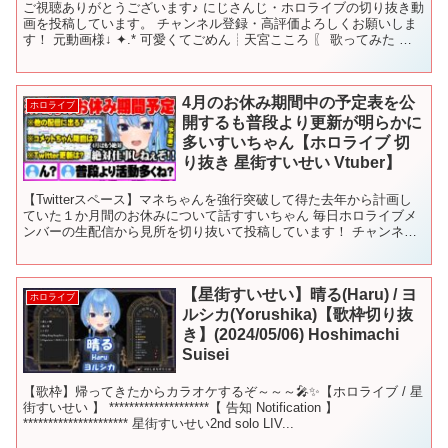
ご視聴ありがとうございます♪ にじさんじ・ホロライブの切り抜き動
画を投稿しています。 チャンネル登録・高評価よろしくお願いしま
す！ 元動画様↓ ✦.* 可愛くてごめん┊天宮こころ 〖 歌ってみた 〗
【ショート歌枠】急に始めます【ホロライブ...
4月のお休み期間中の予定表を公
ホロライブ
開するも普段より更新が明らかに
多いすいちゃん【ホロライブ 切
り抜き 星街すいせい Vtuber】
【Twitterスペース】マネちゃんを強行突破して得た去年から計画し
ていた１か月間のお休みについて話すすいちゃん 毎日ホロライブメ
ンバーの生配信から見所を切り抜いて投稿しています！ チャンネル
登録・高評価が活動のモチベーションになります！ ...
【星街すいせい】晴る(Haru) / ヨ
ホロライブ
ルシカ(Yorushika)【歌枠切り抜
き】(2024/05/06) Hoshimachi
Suisei
【歌枠】帰ってきたからカラオケするぞ～～～🎤✨【ホロライブ / 星
街すいせい 】 ********************【 告知 Notification 】
********************* 星街すいせい2nd solo LIV...