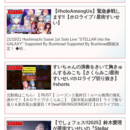
【#holoAmongUs】緊急参戦し
ホロライブ
ます‼【ホロライブ / 星街すいせ
い】
21/10/21 Hoshimachi Suisei 1st Solo Live "STELLAR into the
GALAXY" Supported By Bushiroad Supported By Bushiroad開催決
定！ ◆特...
すいちゃんの演奏をきいて胸きゅ
ホロライブ
んするみこち【さくらみこ/星街
すいせい/ホロライブ切り抜き】
#shorts
元動画はこちら↓ 【 RUST 】シーズン２最終日！ルール無用の無礼
講やで！【ホロライブ/さくらみこ】 【新衣装お披露目】ライブ振り
返り＆新衣装お披露目！# DearFBKINGDOMDAY2【ホロライブ/白上
フブキ】 #さくらみこ #星街...
【でしょフェス!!2025】鈴木愛理
ホロライブ
が星街すいせいの『Stellar