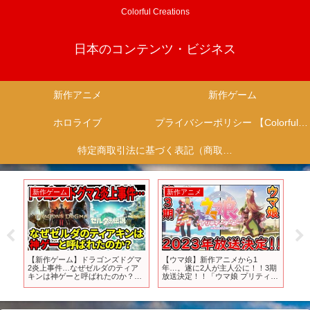
Colorful Creations
日本のコンテンツ・ビジネス
新作アニメ
新作ゲーム
ホロライブ
プライバシーポリシー 【Colorful Creation】
特定商取引法に基づく表記（商取引に関する開示）
新作ゲーム
新作ゲーム
メから1
美少女版GTA、パルワールドが登
【PS4】※ハードの終活開始か
人公に！！3期
場！？今後発売のアニメ系ゲーム
2026年春から新作ゲームが”劣化
娘 プリティー
8本をまとめてみた【Neverness
版”になると報道。PS5移行戦略
2023年放送決
to Everness】
全貌とは【ネットの反応/速報/ニ
ブラック】
ュース/ゲーム/PS5/ソニー/SIE】
ド】