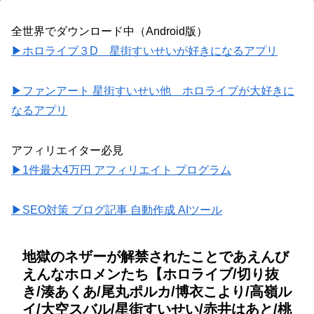
全世界でダウンロード中（Android版）
▶ホロライブ３D 星街すいせいが好きになるアプリ
▶ファンアート 星街すいせい他 ホロライブが大好きに
なるアプリ
アフィリエイター必見
▶1件最大4万円 アフィリエイト プログラム
▶SEO対策 ブログ記事 自動作成 AIツール
地獄のネザーが解禁されたことであえんび
えんなホロメンたち【ホロライブ/切り抜
き/湊あくあ/尾丸ポルカ/博衣こより/高嶺ル
イ/大空スバル/星街すいせい/赤井はあと/桃