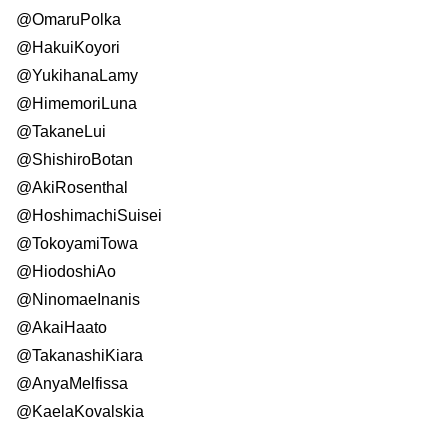
@OmaruPolka
@HakuiKoyori
@YukihanaLamy
@HimemoriLuna
@TakaneLui
@ShishiroBotan
@AkiRosenthal
@HoshimachiSuisei
@TokoyamiTowa
@HiodoshiAo
@NinomaeInanis
@AkaiHaato
@TakanashiKiara
@AnyaMelfissa
@KaelaKovalskia