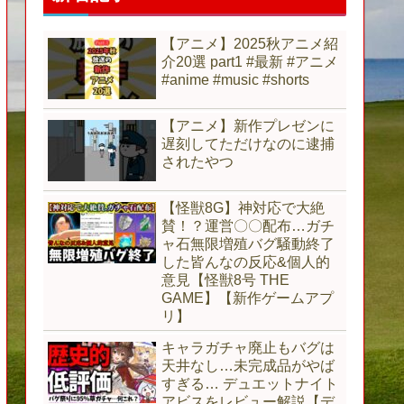
【アニメ】2025秋アニメ紹
介20選 part1 #最新 #アニメ
#anime #music #shorts
【アニメ】新作プレゼンに
遅刻してただけなのに逮捕
されたやつ
【怪獣8G】神対応で大絶
賛！？運営〇〇配布…ガチ
ャ石無限増殖バグ騒動終了
した皆んなの反応&個人的
意見【怪獣8号 THE
GAME】【新作ゲームアプ
リ】
キャラガチャ廃止もバグは
天井なし…未完成品がやば
すぎる… デュエットナイト
アビスをレビュー解説【デ