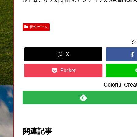
©上海アリス幻樂団 ©アンノウンX ©Alliance Arts
新作ゲーム
シ
X
Pocket
Colorful C
関連記事