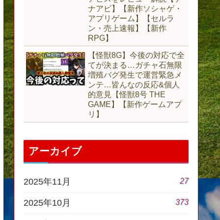
ナアビ】【新作ソシャゲ・
アプリゲーム】【セルラ
ン・売上速報】【新作
RPG】
【怪獣8G】今後の対応で全
てが決まる…ガチャ石無限
増殖バグ発生で運営緊急メ
ンテ…皆んなの反応&個人
的意見【怪獣8号 THE
GAME】【新作ゲームアプ
リ】
アーカイブ
27
2025年11月
373
2025年10月