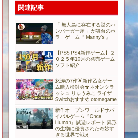
関連記事
「 無人島に存在する謎のハ
ンバーガー屋 」が舞台のホ
ラーゲーム『 Manny’s 』
【PS5 PS4新作ゲーム】２
０２５年10月の発売ゲーム
ソフト紹介
怒涛の7作🌟新作乙女ゲー
ム購入検討会🍄ネオンクラ
ッシュ りゅうみこ ライザ
Switchおすすめ otomegame
新作オープンワールドサバ
イバルゲーム『Once
Human』試遊レポート 異形
の生物に侵食された奇妙す
ぎる世界で戦え