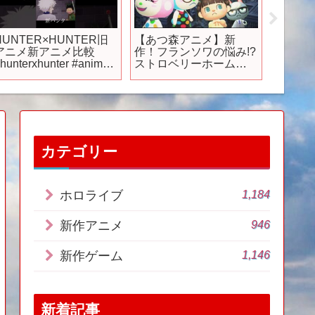
HUNTER×HUNTER旧
【あつ森アニメ】新
＜地獄
アニメ新アニメ比較
作！フランソワの悩み!?
26年
hunterxhunter #anime
ストロベリーホームパ
第7話
アニメ #hxh #ハンター
パ38話（あつまれどう
女」 
ンター #shorts
ぶつの森）
優は加
カテゴリー
1,184
ホロライブ
946
新作アニメ
1,146
新作ゲーム
新着記事