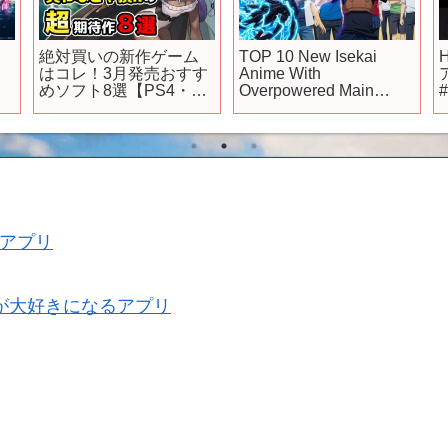
ト
絶対買いの新作ゲーム
TOP 10 New Isekai
はコレ！3月発売おすす
Anime With
めソフト8選【PS4・
Overpowered Main
#
PS5・Switch・Xbox・
Protagonist
#
PC】
ハ
アプリ
が大好きになるアプリ