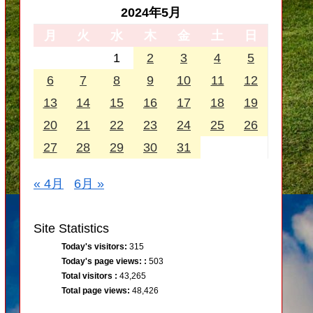
2024年5月
月
火
水
木
金
土
日
1
2
3
4
5
6
7
8
9
10
11
12
13
14
15
16
17
18
19
20
21
22
23
24
25
26
27
28
29
30
31
« 4月
6月 »
Site Statistics
Today's visitors:
315
Today's page views: :
503
Total visitors :
43,265
Total page views:
48,426