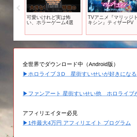
』新ノ
可愛いけれど実は怖
TVアニメ『マリッジ
 あみゅ
い、ホラーゲーム4選
キシン』ティザーPV
TIVE
(2025)
全世界でダウンロード中（Android版）
▶ホロライブ３D 星街すいせいが好きになる
▶ファンアート 星街すいせい他 ホロライブ
アフィリエイター必見
▶1件最大4万円 アフィリエイト プログラム