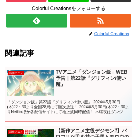
Colorful Creationsをフォローする
Colorful Creations
関連記事
TVアニメ「ダンジョン飯」WEB
新作アニメ
予告｜第22話『グリフィン/使い
魔』
「ダンジョン飯」第22話『グリフィン/使い魔』 2024年5月30日
(木)22：30より全国28局にて順次放送！ 2024年5月30日(木)22：30よ
りNetflixほか各配信サイトにて地上波同時配信！ 木曜夜はダンジョ
ン飯！🐲🍴 最新情...
【新作アニメ主役デジモン⁉️】パ
新作アニメ
ワフルな舌を持つ天馬トモロウの