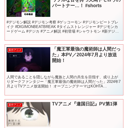
パートナー…！ #shorts
#デジモン解説 #デジモン考察 #ゲッコーモン #デジモンビートブレ
イク #DIGIMONBEATBREAK #タイムストレンジャー #デジモンカ
ードゲーム #デジカ #アニメ解説 #初登場 #シャウトモン #新デジモ
ン #digimon ...
「魔王軍最強の魔術師は人間だっ
新作アニメ
た」本PV／2024年7月より放送
開始！
人間であることを隠しながら魔族と人間の共生を目指す、成り上が
りダークファンタジー「魔王軍最強の魔術師は人間だった」2024年7
月よりTVアニメ放送開始！ オープニングテーマはKOHTA
YAMAMOTO feat. Shun Ikegai「...
TVアニメ『違国日記』PV第1弾
新作アニメ