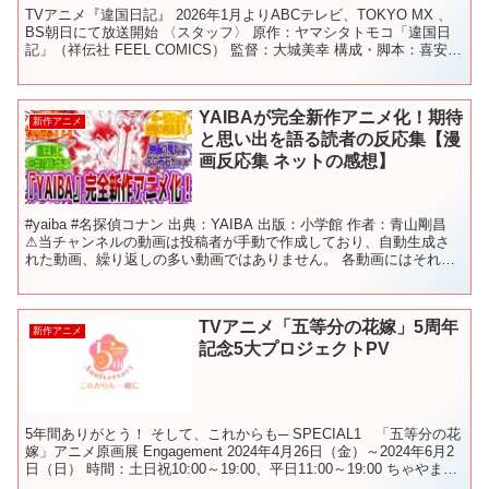
TVアニメ『違国日記』 2026年1月よりABCテレビ、TOKYO MX 、
BS朝日にて放送開始 〈スタッフ〉 原作：ヤマシタトモコ「違国日
記」（祥伝社 FEEL COMICS） 監督：大城美幸 構成・脚本：喜安浩
平 キャラクターデザイン：...
YAIBAが完全新作アニメ化！期待
新作アニメ
と思い出を語る読者の反応集【漫
画反応集 ネットの感想】
#yaiba #名探偵コナン 出典：YAIBA 出版：小学館 作者：青山剛昌
⚠当チャンネルの動画は投稿者が手動で作成しており、自動生成さ
れた動画、繰り返しの多い動画ではありません。 各動画にはそれぞ
れ違いがあり、独立した価値を持っています...
TVアニメ「五等分の花嫁」5周年
新作アニメ
記念5大プロジェクトPV
5年間ありがとう！ そして、これからも─ SPECIAL1 「五等分の花
嫁」アニメ原画展 Engagement 2024年4月26日（金）～2024年6月2
日（日） 時間：土日祝10:00～19:00、平日11:00～19:00 ちゃやま
ち...