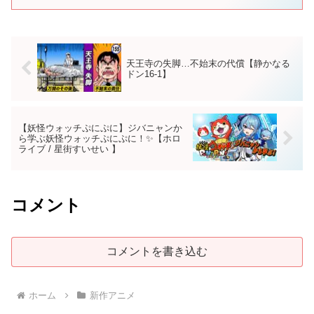
天王寺の失脚…不始末の代償【静かなる
ドン16-1】
【妖怪ウォッチぷにぷに】ジバニャンか
ら学ぶ妖怪ウォッチぷにぷに！✨【ホロ
ライブ / 星街すいせい 】
コメント
コメントを書き込む
ホーム
新作アニメ