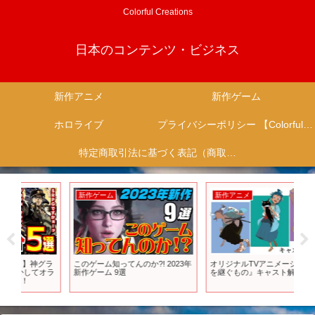
Colorful Creations
日本のコンテンツ・ビジネス
新作アニメ
新作ゲーム
ホロライブ
プライバシーポリシー 【Colorful Creation】
特定商取引法に基づく表記（商取引に関する開示）
新作ゲーム
新作アニメ
新
グラ
このゲーム知ってんのか?! 2023年
オリジナルTVアニメーション『風
【
オラ
新作ゲーム 9選
を継ぐもの』キャスト解禁PV
報
新
戦
【新