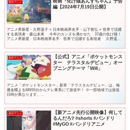
映画『化け猫あんずちゃん』予告
新作アニメ
編【2024年7月19日公開】
アニメ界新星・久野遥子 × 日本映画界名手・山下敦弘 × 世界で活躍
する表現者・森山未來 今年のカンヌを沸かせた 37歳の化け猫！
アニメ界新星 日本映画界名手 世界で活躍する表現者 久野遥
子 × 山下敦弘 × 森山未來 ...
【公式】アニメ「ポケットモンス
新作アニメ
ター テラスタルデビュー」オー
プニングテーマ「Will」
アニメ「ポケットモンスター」新章「テラスタルデビュー」は、毎
週金曜よる6時55分からテレ東系にて放送中！ ※一部地域では放送
日時が異なります。
==================================== ▼主題歌情報 IVE
...
【新アニメ先行公開映像】何して
新作アニメ
るんだろ❔ #shorts #バンドリ
#MyGO #バンドリアニメ