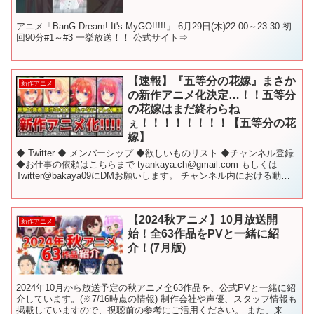
アニメ「BanG Dream! It's MyGO!!!!!」 6月29日(木)22:00～23:30 初
回90分#1～#3 一挙放送！！ 公式サイト⇒
【速報】『五等分の花嫁』まさか
新作アニメ
の新作アニメ化決定…！！五等分
の花嫁はまだ終わらね
ぇ！！！！！！！！【五等分の花
嫁】
◆ Twitter ◆ メンバーシップ ◆欲しいものリスト ◆チャンネル登録
◆お仕事の依頼はこちらまで tyankaya.ch@gmail.com もしくは
Twitter@bakaya09にDMお願いします。 チャンネル内における動画
にて...
【2024秋アニメ】10月放送開
新作アニメ
始！全63作品をPVと一緒に紹
介！(7月版)
2024年10月から放送予定の秋アニメ全63作品を、公式PVと一緒に紹
介しています。(※7/16時点の情報) 制作会社や声優、スタッフ情報も
掲載していますので、視聴前の参考にご活用ください。 また、来期