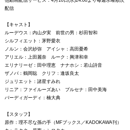
他動画配信サービス：4月10日(水)24:00より毎週水曜順次
配信
【キャスト】
ルーデウス：内山夕実 前世の男：杉田智和
シルフィエット：茅野愛衣
ノルン：会沢紗弥 アイシャ：高田憂希
アリエル：上田麗奈 ルーク：興津和幸
エリナリーゼ：田中理恵 ナナホシ：若山詩音
ザノバ：鶴岡聡 クリフ：逢坂良太
ジュリエット：諸星すみれ
リニア：ファイルーズあい プルセナ：田中美海
バーディガーディ：楠大典
【スタッフ】
原作：理不尽な孫の手（MFブックス／KADOKAWA刊）