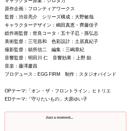
キャラクター原案：シロタカ
原作企画：フロンティアワークス
監督：渋谷亮介 シリーズ構成：大野敏哉
キャラクターデザイン：嶋田真恵・齊藤佳子
総作画監督：世良コータ・五十子忍・孫弘志
美術監督：三宅昌和 色彩設計：土居真紀子
撮影監督：頓所信二 編集：三嶋章紀
音響監督：明田川 仁 音響効果：上野 励
音楽：藤澤慶昌
プロデュース：EGG FIRM 制作：スタジオバインド
OPテーマ:「オン・ザ・フロントライン」ヒトリエ
EDテーマ:「守りたいもの」大原ゆい子
Just a moment...