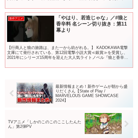
アニメ紹介動画は1ヶ月に1本出していま...
「やはり、若造じゃな」／#狼と
新作アニメ
香辛料 名シーン切り抜き：第11
幕より
【行商人と狼の旅路は、また一から紡がれる。】 KADOKAWA電撃
文庫にて発行されている、第12回電撃小説大賞≪銀賞≫を受賞し、
2021年にシリーズ15周年を迎えた大人気ライトノベル『狼と香辛
料』。 現在ではシリーズ累計発行部数500万部を...
最新情報まとめ！新作ゲームが朝から盛
りだくさん【State of Play /
MARVELOUS GAME SHOWCASE
2024】
TVアニメ「しかのこのこのここしたんた
ん」第2弾PV