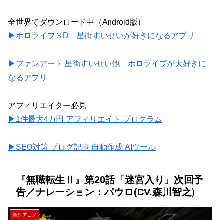
全世界でダウンロード中（Android版）
▶ホロライブ３D 星街すいせいが好きになるアプリ
▶ファンアート 星街すいせい他 ホロライブが大好きに
なるアプリ
アフィリエイター必見
▶1件最大4万円 アフィリエイト プログラム
▶SEO対策 ブログ記事 自動作成 AIツール
『無職転生Ⅱ』第20話「迷宮入り」次回予
告／ナレーション：パウロ(CV.森川智之)
新作アニメ