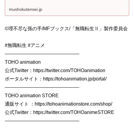
mushokutensei.jp
©理不尽な孫の手/MFブックス/「無職転生Ⅱ」製作委員会
#無職転生 #アニメ
———————————————–
TOHO animation
公式Twitter：https://twitter.com/TOHOanimation
ポータルサイト：https://tohoanimation.jp/portal/
———————————————–
TOHO animation STORE
通販サイト ：https://tohoanimationstore.com/shop/
公式Twitter：https://twitter.com/TOHOanimeSTORE
———————————————–