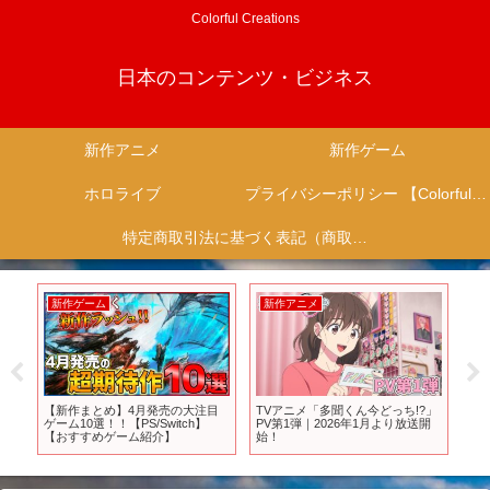
Colorful Creations
日本のコンテンツ・ビジネス
新作アニメ
新作ゲーム
ホロライブ
プライバシーポリシー 【Colorful Creation】
特定商取引法に基づく表記（商取引に関する開示）
新作ゲーム
新作アニメ
新
新作
【新作まとめ】4月発売の大注目
TVアニメ「多聞くん今どっち!?」
20
世
ゲーム10選！！【PS/Switch】
PV第1弾｜2026年1月より放送開
バ
【おすすめゲーム紹介】
始！
作2