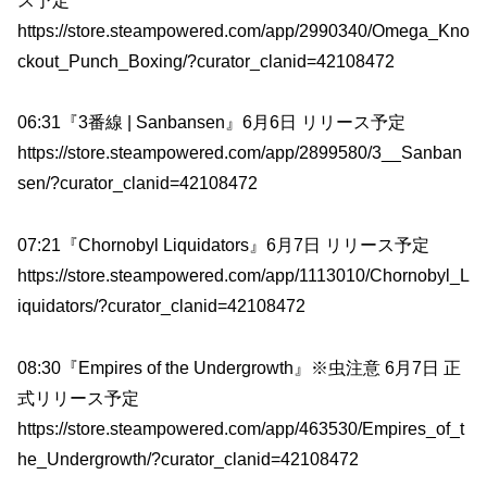
ス予定
https://store.steampowered.com/app/2990340/Omega_Kno
ckout_Punch_Boxing/?curator_clanid=42108472
06:31『3番線 | Sanbansen』6月6日 リリース予定
https://store.steampowered.com/app/2899580/3__Sanban
sen/?curator_clanid=42108472
07:21『Chornobyl Liquidators』6月7日 リリース予定
https://store.steampowered.com/app/1113010/Chornobyl_L
iquidators/?curator_clanid=42108472
08:30『Empires of the Undergrowth』※虫注意 6月7日 正
式リリース予定
https://store.steampowered.com/app/463530/Empires_of_t
he_Undergrowth/?curator_clanid=42108472