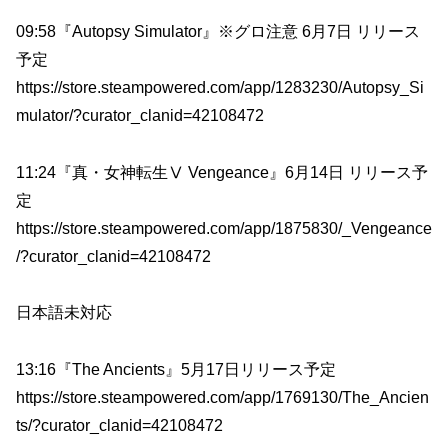
09:58『Autopsy Simulator』※グロ注意 6月7日 リリース
予定
https://store.steampowered.com/app/1283230/Autopsy_Si
mulator/?curator_clanid=42108472
11:24『真・女神転生Ⅴ Vengeance』6月14日 リリース予
定
https://store.steampowered.com/app/1875830/_Vengeance
/?curator_clanid=42108472
日本語未対応
13:16『The Ancients』5月17日リリース予定
https://store.steampowered.com/app/1769130/The_Ancien
ts/?curator_clanid=42108472