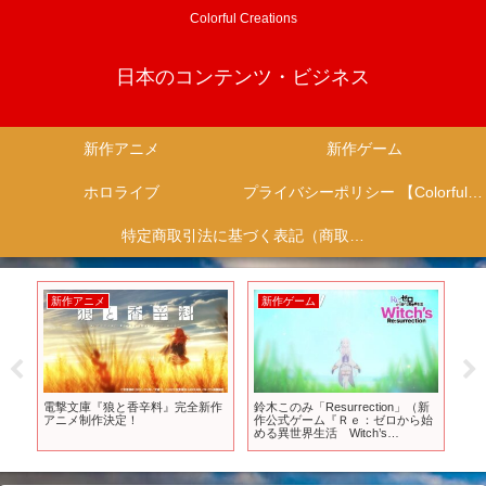
Colorful Creations
日本のコンテンツ・ビジネス
新作アニメ
新作ゲーム
ホロライブ
プライバシーポリシー 【Colorful Creation】
特定商取引法に基づく表記（商取引に関する開示）
新作アニメ
新作ゲーム
新
場
電撃文庫『狼と香辛料』完全新作
鈴木このみ「Resurrection」（新
『
軽
アニメ制作決定！
作公式ゲーム『Ｒｅ：ゼロから始
新
める異世界生活 Witch’s
スペ
ini
Re:surrection』主題歌PV）
映
イ