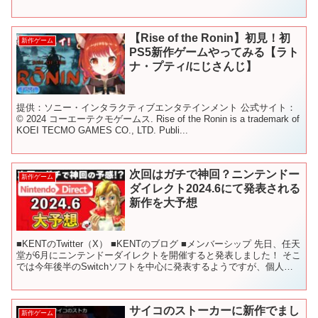
トス リモーネ先生 正一 ▼YouTubeチャン...
【Rise of the Ronin】初見！初
新作ゲーム
PS5新作ゲームやってみる【ラト
ナ・プティ/にじさんじ】
提供：ソニー・インタラクティブエンタテインメント 公式サイト：
© 2024 コーエーテクモゲームス. Rise of the Ronin is a trademark of
KOEI TECMO GAMES CO., LTD. Publi...
次回はガチで神回？ニンテンドー
新作ゲーム
ダイレクト2024.6にて発表される
新作を大予想
■KENTのTwitter（X） ■KENTのブログ ■メンバーシップ 先日、任天
堂が6月にニンテンドーダイレクトを開催すると発表しました！ そこ
では今年後半のSwitchソフトを中心に発表するようですが、個人的
にはかなり期待しています！ ...
サイコのストーカーに新作でまし
新作ゲーム