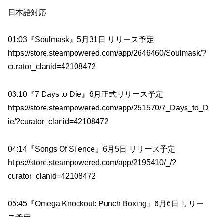
日本語対応
01:03『Soulmask』5月31日 リリース予定
https://store.steampowered.com/app/2646460/Soulmask/?
curator_clanid=42108472
03:10『7 Days to Die』6月正式リリース予定
https://store.steampowered.com/app/251570/7_Days_to_D
ie/?curator_clanid=42108472
04:14『Songs Of Silence』6月5日 リリース予定
https://store.steampowered.com/app/2195410/_/?
curator_clanid=42108472
05:45『Omega Knockout: Punch Boxing』6月6日 リリー