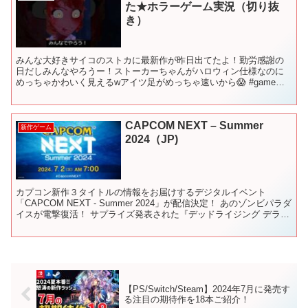
た★ホラーゲーム実況（切り抜
き）
みんな大好きサイコのストカに最新作が昨日出てたよ！勤労感謝の
日だしみんなやろうー！ストーカーちゃんがハロウィン仕様なのに
めっちゃかわいく見えるwアイツ足がめっちゃ速いから😱 #game
#short #saikonosutoka
CAPCOM NEXT – Summer
新作ゲーム
2024（JP)
カプコン新作３タイトルの情報をお届けするデジタルイベント
「CAPCOM NEXT - Summer 2024」が配信決定！ あのゾンビパラダ
イスが電撃復活！ サプライズ発表された『デッドライジング デラッ
クスリマスター』をはじめ、 7月1...
【PS/Switch/Steam】2024年7月に発売す
る注目の期待作を18本ご紹介！