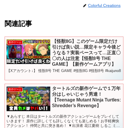
Colorful Creations
関連記事
【怪獣8G】このゲーム限定だけ
新作ゲーム
引けば良い説…限定キャラ今後ど
うなる？実装ペースって…正直〇
〇の人は注意【怪獣8号 THE
GAME】【新作ゲームアプリ】
【Xアカウント↓】 怪獣8号 THE GAME #怪獣8G #怪獣8号 #kaijuno8
タートルズの新作ゲームで１万年
新作ゲーム
分はしゃいじゃう男達！
【Teenage Mutant Ninja Turtles:
Shredder’s Revenge】
▼あらすじ 本日はタートルズの新作アクションゲームをプレイして
いきます！ 原作に詳しくても詳しくなくても楽しめる！お手軽爽快
アクション！ 仲間と共に突き進め！ ▼出演者 花江夏樹 しるこ ミン