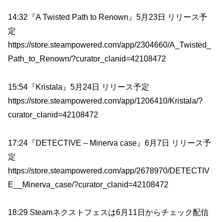
14:32『A Twisted Path to Renown』5月23日 リリース予
定
https://store.steampowered.com/app/2304660/A_Twisted_
Path_to_Renown/?curator_clanid=42108472
15:54『Kristala』5月24日 リリース予定
https://store.steampowered.com/app/1206410/Kristala/?
curator_clanid=42108472
17:24『DETECTIVE – Minerva case』6月7日 リリース予
定
https://store.steampowered.com/app/2678970/DETECTIV
E__Minerva_case/?curator_clanid=42108472
18:29 Steamネクストフェスは6月11日からチェック配信