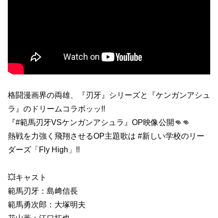
格闘漫画界の両雄、『刃牙』シリーズと『ケンガンアシュ
ラ』のドリームコラボッッ!!
『#範馬刃牙VSケンガンアシュラ』OP映像公開👊👊
熱戦を力強く飛翔させるOP主題歌は #新しい学校のリー
ダーズ「Fly High」!!
💥キャスト
範馬刃牙：島﨑信長
範馬勇次郎：大塚明夫