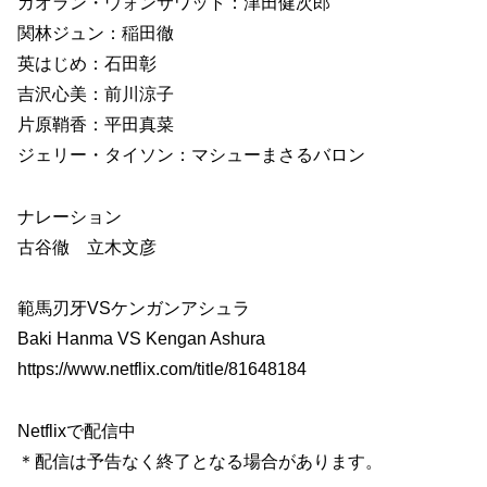
ガオラン・ウォンサワット：津田健次郎
関林ジュン：稲田徹
英はじめ：石田彰
吉沢心美：前川涼子
片原鞘香：平田真菜
ジェリー・タイソン：マシューまさるバロン
ナレーション
古谷徹 立木文彦
範馬刃牙VSケンガンアシュラ
Baki Hanma VS Kengan Ashura
https://www.netflix.com/title/81648184
Netflixで配信中
＊配信は予告なく終了となる場合があります。