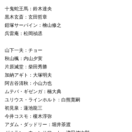
十鬼蛇王馬：鈴木達央
黒木玄斎：玄田哲章
鎧塚サーパイン：檜山修之
呉雷庵：松岡禎丞
山下一夫：チョー
秋山楓：内山夕実
片原滅堂：柴田秀勝
加納アギト：大塚明夫
阿古谷清秋：小山力也
ムテバ・ギゼンガ：楠大典
ユリウス・ラインホルト：白熊寛嗣
初見泉：蓮池龍三
今井コスモ：榎木淳弥
アダム・ダッドリー：堀井茶渡