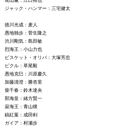
花山薫：江口拓也
ジャック・ハンマー：三宅健太
徳川光成：麦人
愚地独歩：菅生隆之
渋川剛気：島田敏
烈海王：小山力也
ビスケット・オリバ：大塚芳忠
ピクル：草尾毅
愚地克巳：川原慶久
加藤清澄：勝杏里
柴千春：鈴木達央
郭海皇：緒方賢一
寂海王：青山穣
鎬紅葉：成田剣
ガイア：村瀬歩