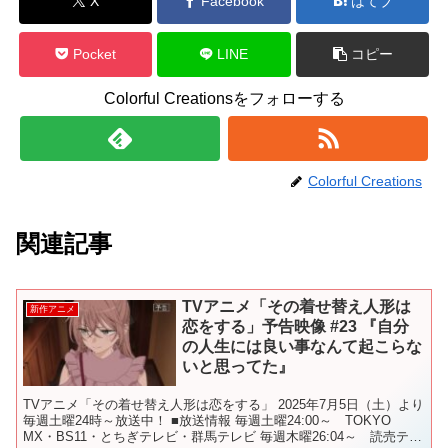
X
Facebook
はてブ
Pocket
LINE
コピー
Colorful Creationsをフォローする
Colorful Creations
関連記事
TVアニメ「その着せ替え人形は
新作アニメ
恋をする」予告映像 #23 『自分
の人生には良い事なんて起こらな
いと思ってた』
TVアニメ「その着せ替え人形は恋をする」 2025年7月5日（土）より
毎週土曜24時～放送中！ ■放送情報 毎週土曜24:00～ TOKYO
MX・BS11・とちぎテレビ・群馬テレビ 毎週木曜26:04～ 読売テレ