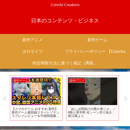
Colorful Creations
日本のコンテンツ・ビジネス
新作アニメ
新作ゲーム
ホロライブ
プライバシーポリシー 【Colorful Creation】
特定商取引法に基づく表記（商取引に関する開示）
新作ゲーム
新作アニメ
新
フ
【スマホゲーム おすすめ 新作】
「ぬしは間抜けの愚か者じゃ」／
これ
バ
新作ゲーム最前線スターレゾナン
#狼と香辛料 名シーン切り抜き：
アニ
スプレイレビュー＆中国韓国最新
第12幕より
ニメ
タイトルまとめ【最新ゲーム】
メ 
#sh