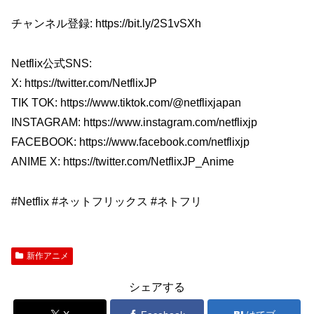
チャンネル登録: https://bit.ly/2S1vSXh
Netflix公式SNS:
X: https://twitter.com/NetflixJP
TIK TOK: https://www.tiktok.com/@netflixjapan
INSTAGRAM: https://www.instagram.com/netflixjp
FACEBOOK: https://www.facebook.com/netflixjp
ANIME X: https://twitter.com/NetflixJP_Anime
#Netflix #ネットフリックス #ネトフリ
新作アニメ
シェアする