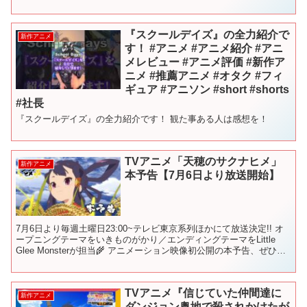
ビ 毎週木曜26:30～ ...
『スクールデイズ』の全力紹介で
新作アニメ
す！ #アニメ #アニメ紹介 #アニ
メレビュー #アニメ評価 #新作ア
ニメ #推薦アニメ #オタク #フィ
ギュア #アニソン #short #shorts
#社長
『スクールデイズ』の全力紹介です！ 観た事ある人は感想を！
TVアニメ「天穂のサクナヒメ」
新作アニメ
本予告【7月6日より放送開始】
7月6日より毎週土曜日23:00~テレビ東京系列ほかにて放送決定!! オ
ープニングテーマをいきものがかり／エンディングテーマをLittle
Glee Monsterが担当🌾 アニメーション映像初公開の本予告、ぜひご
覧ください！#米は力だ ❖...
TVアニメ『信じていた仲間達に
新作アニメ
ダンジョン奥地で殺されかけたが