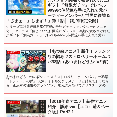
ギフト『無限ガチャ』でレベル
9999の仲間達を手に入れて元パ
ーティーメンバーと世界に復讐＆
『ざまぁ！』します！』第１話│【期間限定公開】
シリーズ累計発行部数500万部の最強ガチャファンタジーがアニメ
化！ TVアニメ『信じていた仲間達にダンジョン奥地で殺されかけた
がギフト『無限ガチャ』でレベル9999の仲間達を手に入れて元パー
ティーメンバーと世界に復讐＆『ざまぁ！』します！』...
【あつ森アニメ】新作！フランソ
新作アニメ
ワの悩み!?ストロベリーホームパ
パ38話（あつまれどうぶつの森）
あつまれどうぶつの森のアニメ「ストロベリーホームパパ」の38話
「ドンチャンの孫」 人気アイドルのクリスチーヌと姉妹でありなが
ら、正反対の性格のフランソワ。 地元のお祭りでクリスチーヌのス
テージが開催されることを知ったいちごちゃんとジャックは...
【2010年春アニメ】新作アニメ
新作アニメ
紹介！詳細 ver【エコ回避＆ベー
タ版】Part2 1